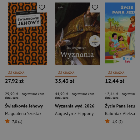
KSIĄŻKA
KSIĄŻKA
KSIĄŻKA
27,92 zł
35,43 zł
12,44 zł
29,90 zł
44,90 zł
12,44 zł
- sugerowana cena
- sugerowana cena
- sugerowana c
detaliczna
detaliczna
detaliczna
Świadkowie Jehowy
Wyznania wyd. 2026
Życie Pana Jezusa
Magdalena Szostak
Augustyn z Hippony
Bałoniak Aleksand
7,0 (1)
1,0 (2)