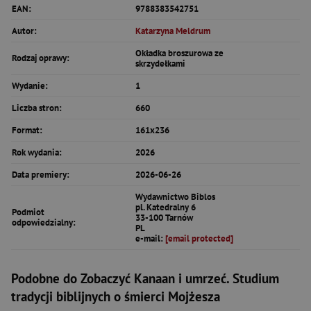
EAN:
9788383542751
Autor:
Katarzyna Meldrum
Okładka broszurowa ze
Rodzaj oprawy:
skrzydełkami
Wydanie:
1
Liczba stron:
660
Format:
161x236
Rok wydania:
2026
Data premiery:
2026-06-26
Wydawnictwo Biblos
pl. Katedralny 6
Podmiot
33-100 Tarnów
odpowiedzialny:
PL
e-mail:
[email protected]
Podobne do Zobaczyć Kanaan i umrzeć. Studium
tradycji biblijnych o śmierci Mojżesza