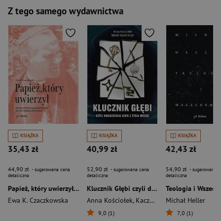
Z tego samego wydawnictwa
KSIĄŻKA
KSIĄŻKA
KSIĄŻKA
35,43 zł
40,99 zł
42,43 zł
44,90 zł
52,90 zł
54,90 zł
- sugerowana cena
- sugerowana cena
- sugerowana c
detaliczna
detaliczna
detaliczna
Papież, który uwierzył Jak Karol Wojtyła przekonał Kościół do kultu Bożego Miłosierdzia
Klucznik Głębi czyli dwadzieścia scen z życia mózgu
Teologia i Wszech
Ewa K. Czaczkowska
Anna Kościołek
,
Kaczmarzyk Marek
Michał Heller
9,0 (1)
7,0 (1)