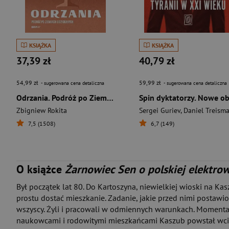
KSIĄŻKA
KSIĄŻKA
37,39 zł
40,79 zł
54,99 zł
59,99 zł
- sugerowana cena detaliczna
- sugerowana cena detaliczna
Odrzania. Podróż po Ziemiach Odzyskanych
Zbigniew Rokita
Sergei Guriev
,
Daniel Treism
7,5 (1508)
6,7 (149)
O książce
Żarnowiec Sen o polskiej elektro
Był początek lat 80. Do Kartoszyna, niewielkiej wioski na K
prostu dostać mieszkanie. Zadanie, jakie przed nimi postawi
wszyscy. Żyli i pracowali w odmiennych warunkach. Momenta
naukowcami i rodowitymi mieszkańcami Kaszub powstał wciąg