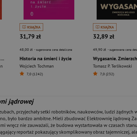
KSIĄŻKA
KSIĄŻKA
31,79 zł
32,89 zł
48,00 zł
49,90 zł
- sugerowana cena detaliczna
- sugerowana cena det
Spin dyktatorzy. Nowe oblicze tyranii w XXI wieku
Historia na śmierć i życie
an
Wojciech Tochman
Tomasz P. Terlikowski
7,0 (1242)
7,0 (232)
wni jądrowej
aszubach, przyjechały setki robotników, naukowców, ludzi żądnych
ono, było bardzo ambitne. Mieli zbudować Elektrownię Jądrową Żarn
mi wręcz nie zauważali, że budowa wystartowała w czasach stan
ający reportaż pokazujący skomplikowany obraz tajemniczej, ale