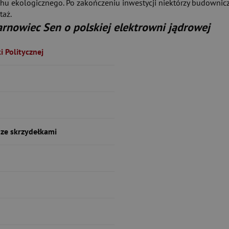
hu ekologicznego. Po zakończeniu inwestycji niektórzy budowniczow
taż.
arnowiec Sen o polskiej elektrowni jądrowej
 Politycznej
ze skrzydełkami