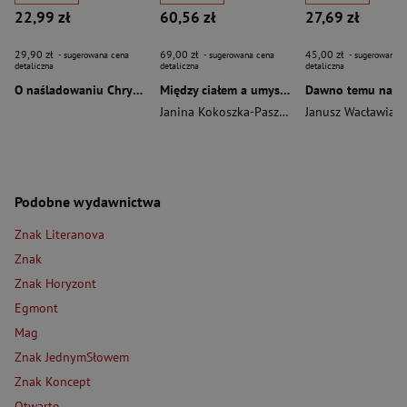
22,99 zł
60,56 zł
27,69 zł
29,90 zł
69,00 zł
45,00 zł
- sugerowana cena
- sugerowana cena
- sugerowana c
detaliczna
detaliczna
detaliczna
O naśladowaniu Chrystusa wyd. 2026
Między ciałem a umysłem
Janina Kokoszka-Paszkot
,
Piotr Wierzbiński
Janusz Wacławiak
Podobne wydawnictwa
Znak Literanova
Znak
Znak Horyzont
Egmont
Mag
Znak JednymSłowem
Znak Koncept
Otwarte