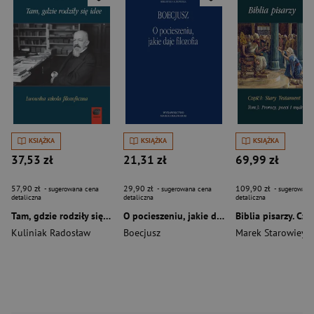
KSIĄŻKA
KSIĄŻKA
KSIĄŻKA
37,53 zł
21,31 zł
69,99 zł
57,90 zł
29,90 zł
109,90 zł
- sugerowana cena
- sugerowana cena
- sugerowana
detaliczna
detaliczna
detaliczna
Tam, gdzie rodziły się idee. Lwowska szkoła filozoficzna
O pocieszeniu, jakie daje filozofia wyd. 2
Kuliniak Radosław
Boecjusz
Marek Starowieysk