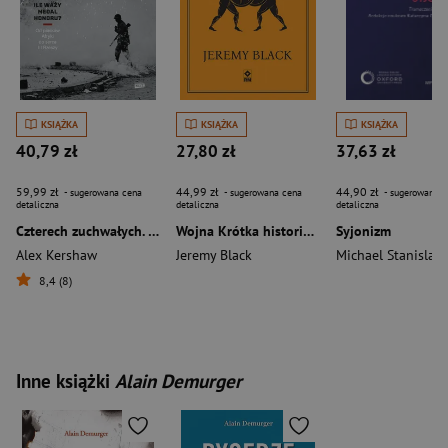
KSIĄŻKA
KSIĄŻKA
KSIĄŻKA
40,79 zł
27,80 zł
37,63 zł
59,99 zł
44,99 zł
44,90 zł
- sugerowana cena
- sugerowana cena
- sugerowana c
detaliczna
detaliczna
detaliczna
Czterech zuchwałych. Od piasków Afryki do serca III Rzeszy
Wojna Krótka historia wyd. 2026
Syjonizm
Alex Kershaw
Jeremy Black
Michael Stanislaw
8,4 (8)
Inne książki
Alain Demurger