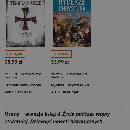
KSIĄŻKA
KSIĄŻKA
38,99 zł
35,99 zł
65,00 zł
59,99 zł
- sugerowana cena
- sugerowana cena
detaliczna
detaliczna
Templariusze. Proces 1307-1314
Rycerze Chrystusa. Zakony rycerskie w średniowieczu
Alain Demurger
Alain Demurger
Oceny i recenzje książki
Życie podczas wojny
stuletniej. Dziewięć noweli historycznych