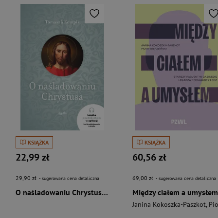
KSIĄŻKA
KSIĄŻKA
22,99 zł
60,56 zł
29,90 zł
69,00 zł
- sugerowana cena detaliczna
- sugerowana cena detaliczna
O naśladowaniu Chrystusa wyd. 2026
Między ciałem a umysłem
Janina Kokoszka-Paszkot
,
Piotr Wierzbińsk