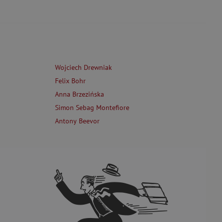
Wojciech Drewniak
Felix Bohr
Anna Brzezińska
Simon Sebag Montefiore
Antony Beevor