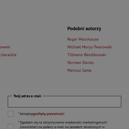
Podobni autorzy
Roger Moorhouse
łowem
Michael Morys-Twarowski
iterackie
Tillmann Bendikowski
Norman Davies
Mariusz Samp
Twój adres e-mail
*
Akceptuję
politykę prywatności
*
Zgadzam się na otrzymywanie wiadomości marketingowych
(newsletter) na podany
e-mail
na zasadach określonych w