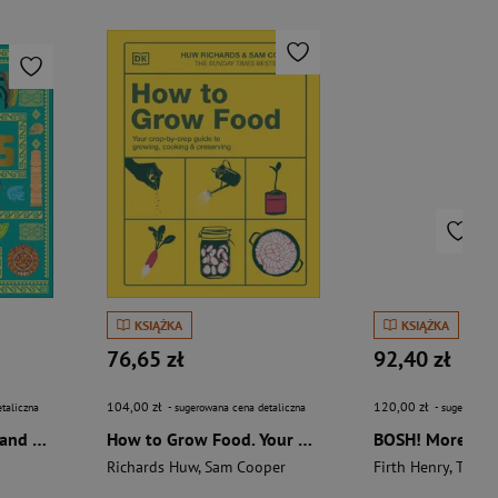
KSIĄŻKA
KSIĄŻKA
76,65 zł
92,40 zł
104,00 zł
120,00 zł
taliczna
- sugerowana cena detaliczna
- sugerowana 
The Aztecs. The Rise and Fall of a Mighty Empire
How to Grow Food. Your Crop-by-Crop Guide to Growing, Cooking, & Preserving
Richards Huw
,
Sam Cooper
Firth Henry
,
Theas