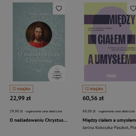
KSIĄŻKA
KSIĄŻKA
22,99 zł
60,56 zł
29,90 zł
69,00 zł
- sugerowana cena detaliczna
- sugerowana cena detaliczna
O naśladowaniu Chrystusa wyd. 2026
Między ciałem a umysłem
Janina Kokoszka-Paszkot
,
Piotr Wierzbińsk