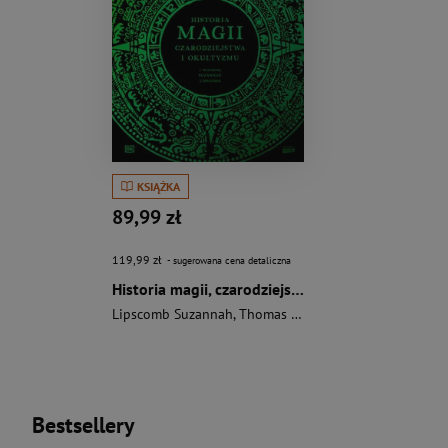
KSIĄŻKA
89,99 zł
119,99 zł
- sugerowana cena detaliczna
Historia magii, czarodziejstwa i okultyzmu
Lipscomb Suzannah
,
Thomas Cussans
,
Page Sophie
,
Fa
Bestsellery