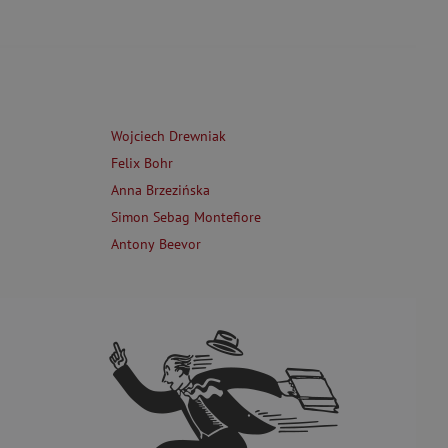
Wojciech Drewniak
Felix Bohr
Anna Brzezińska
Simon Sebag Montefiore
Antony Beevor