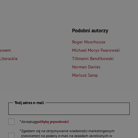
Podobni autorzy
Roger Moorhouse
łowem
Michael Morys-Twarowski
iterackie
Tillmann Bendikowski
Norman Davies
Mariusz Samp
Twój adres e-mail
*
Akceptuję
politykę prywatności
*
Zgadzam się na otrzymywanie wiadomości marketingowych
(newsletter) na podany
e-mail
na zasadach określonych w