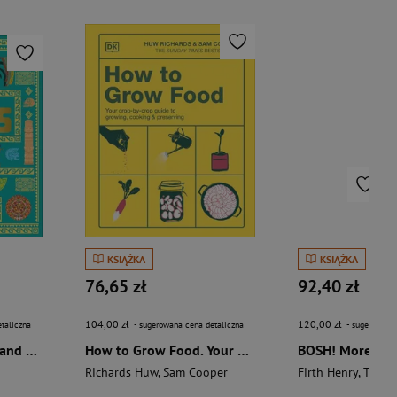
KSIĄŻKA
KSIĄŻKA
76,65 zł
92,40 zł
104,00 zł
120,00 zł
taliczna
- sugerowana cena detaliczna
- sugerowana 
The Aztecs. The Rise and Fall of a Mighty Empire
How to Grow Food. Your Crop-by-Crop Guide to Growing, Cooking, & Preserving
Richards Huw
,
Sam Cooper
Firth Henry
,
Theas