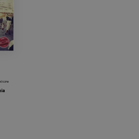
aliczna
nia