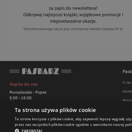
za zapis do newslettera!
Odkrywaj najlepsze książki, wyjątkowe promocje i
niepowtarzalne okazje.
*Kod jednorazowego użycia przy minimalnej wartości koszyka 69 zł.
Pask
O nas
Napisz do nas
Konta
Poniedziałek - Piątek
8:00 - 18:00
Regul
[email protected]
Ta strona używa plików cookie
Polity
Bądź z nami na bieżąco
FAQ
Ta strona korzysta z plików cookie, aby zapewnić lepszą wygodę uży
przez nas wszystkich plików cookie zgodnie z warunkami naszej polit
ZARZĄDZAJ