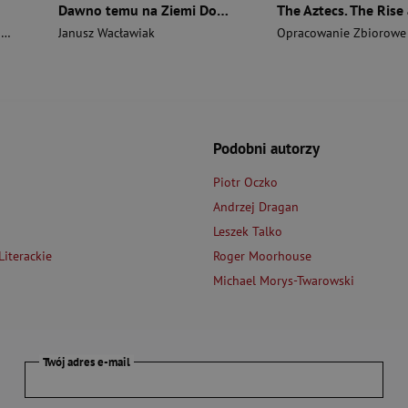
Dawno temu na Ziemi Dobrzyńskiej
i
Janusz Wacławiak
Opracowanie Zbiorowe
Podobni autorzy
Piotr Oczko
Andrzej Dragan
Leszek Talko
iterackie
Roger Moorhouse
Michael Morys-Twarowski
Twój adres e-mail