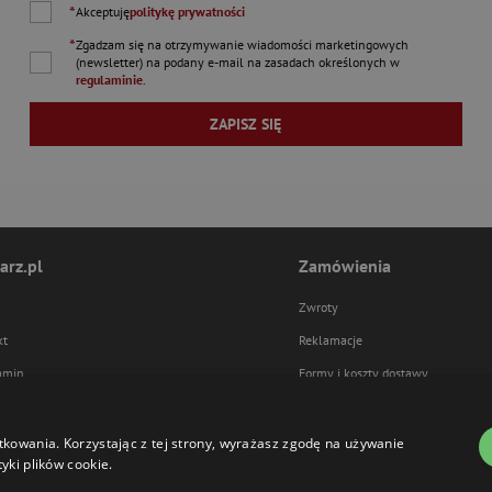
*
Akceptuję
politykę prywatności
*
Zgadzam się na otrzymywanie wiadomości marketingowych
(newsletter) na podany
e-mail
na zasadach określonych w
regulaminie
.
ZAPISZ SIĘ
arz.pl
Zamówienia
Zwroty
kt
Reklamacje
amin
Formy i koszty dostawy
ka prywatności
Formy płatności
tkowania. Korzystając z tej strony, wyrażasz zgodę na używanie
yki plików cookie.