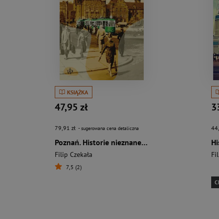
KSIĄŻKA
47,95 zł
3
79,91 zł
44
- sugerowana cena detaliczna
Poznań. Historie nieznane i zapomniane
Hi
Filip Czekała
Fi
7,5 (2)
C