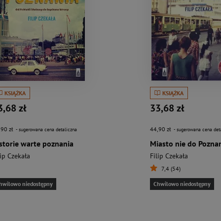
KSIĄŻKA
KSIĄŻKA
3,68 zł
33,68 zł
,90 zł
44,90 zł
- sugerowana cena detaliczna
- sugerowana cena det
storie warte poznania
Miasto nie do Pozna
lip Czekała
Filip Czekała
7,4 (54)
hwilowo niedostępny
Chwilowo niedostępny