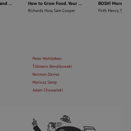
The Aztecs. The Rise and Fall of a Mighty Empire
How to Grow Food. Your Crop-by-Crop Guide to Growing, Cooking, & Preserving
Richards Huw
,
Sam Cooper
Firth Henry
,
Theas
Peter Wohlleben
Tillmann Bendikowski
Norman Davies
Mariusz Samp
Adam Chowański