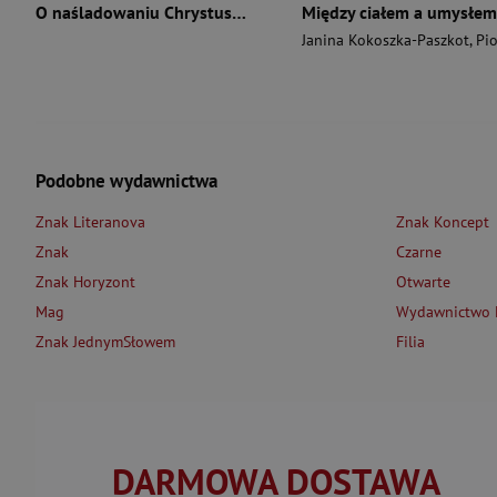
O naśladowaniu Chrystusa wyd. 2026
Między ciałem a umysłem
Janina Kokoszka-Paszkot
,
Piotr Wierzbińsk
Podobne wydawnictwa
Znak Literanova
Znak Koncept
Znak
Czarne
Znak Horyzont
Otwarte
Mag
Wydawnictwo L
Znak JednymSłowem
Filia
DARMOWA DOSTAWA