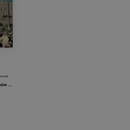
aliczna
Ludowa historia Stanów Zjednoczonych