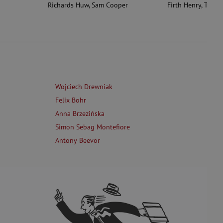
Richards Huw
,
Sam Cooper
Firth Henry
,
Theas
Wojciech Drewniak
Felix Bohr
Anna Brzezińska
Simon Sebag Montefiore
Antony Beevor