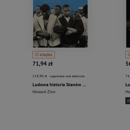
KSIĄŻKA
71,94 zł
5
119,90 zł
74
- sugerowana cena detaliczna
Ludowa historia Stanów Zjednoczonych. Od roku 1492 do dziś wyd. 2
Howard Zinn
Ho
C