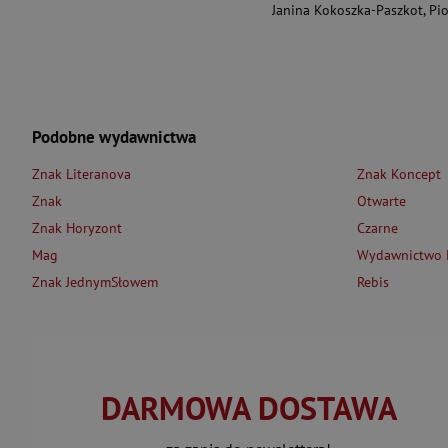
Janina Kokoszka-Paszkot
,
Piotr Wierzbińsk
Podobne wydawnictwa
Znak Literanova
Znak Koncept
Znak
Otwarte
Znak Horyzont
Czarne
Mag
Wydawnictwo L
Znak JednymSłowem
Rebis
DARMOWA DOSTAWA