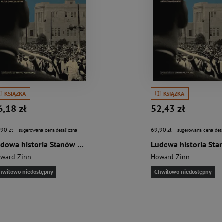
KSIĄŻKA
KSIĄŻKA
6,18 zł
52,43 zł
,90 zł
69,90 zł
- sugerowana cena detaliczna
- sugerowana cena det
Ludowa historia Stanów Zjednoczonych Od roku 1492 do dziś
ward Zinn
Howard Zinn
hwilowo niedostępny
Chwilowo niedostępny