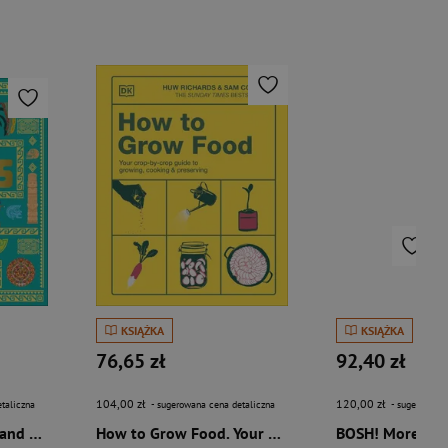
KSIĄŻKA
KSIĄŻKA
76,65 zł
92,40 zł
104,00 zł
120,00 zł
taliczna
- sugerowana cena detaliczna
- sugerowana 
The Aztecs. The Rise and Fall of a Mighty Empire
How to Grow Food. Your Crop-by-Crop Guide to Growing, Cooking, & Preserving