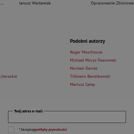
i
Janusz Wacławiak
Opracowanie Zbiorowe
Podobni autorzy
Roger Moorhouse
Michael Morys-Twarowski
Norman Davies
iterackie
Tillmann Bendikowski
Mariusz Samp
Twój adres e-mail
*
Akceptuję
politykę prywatności