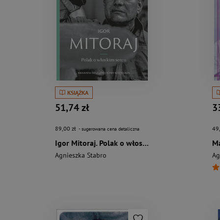
KSIĄŻKA
51,74 zł
3
89,00 zł
49
- sugerowana cena detaliczna
Igor Mitoraj. Polak o włoskim sercu
Ma
Agnieszka Stabro
Ag