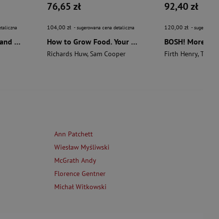
76,65 zł
92,40 zł
104,00 zł
120,00 zł
taliczna
- sugerowana cena detaliczna
- sugerowana 
The Aztecs. The Rise and Fall of a Mighty Empire
How to Grow Food. Your Crop-by-Crop Guide to Growing, Cooking, & Preserving
Richards Huw
,
Sam Cooper
Firth Henry
,
Theas
Ann Patchett
Wiesław Myśliwski
McGrath Andy
Florence Gentner
Michał Witkowski