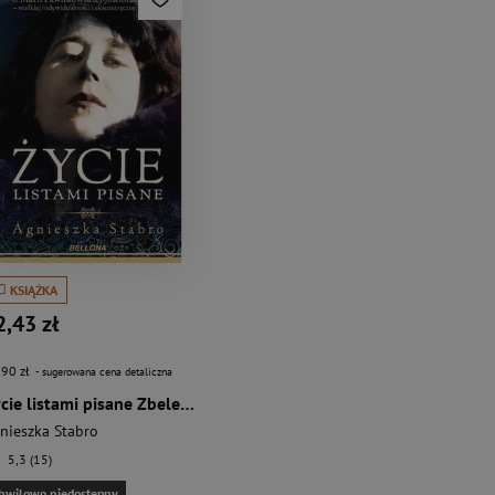
KSIĄŻKA
2,43 zł
,90 zł
- sugerowana cena detaliczna
Życie listami pisane Zbeletryzowana opowieść o Marii Pawlikowskiej-Jasnorzewskiej
nieszka Stabro
5,3 (15)
hwilowo niedostępny