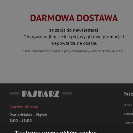
DARMOWA DOSTAWA
za zapis do newslettera!
Odkrywaj najlepsze książki, wyjątkowe promocje i
niepowtarzalne okazje.
*Kod jednorazowego użycia przy minimalnej wartości koszyka 69 zł.
Pask
O nas
Napisz do nas
Konta
Poniedziałek - Piątek
8:00 - 18:00
Regul
[email protected]
Ta strona używa plików cookie
Polity