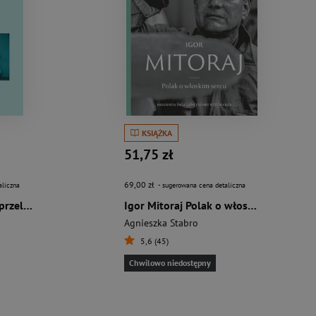
KSIĄŻKA
51,75 zł
69,00 zł
aliczna
- sugerowana cena detaliczna
Lądy tymczasowych przelotów
Igor Mitoraj Polak o włoskim sercu
Agnieszka Stabro
5,6 (45)
Chwilowo niedostępny