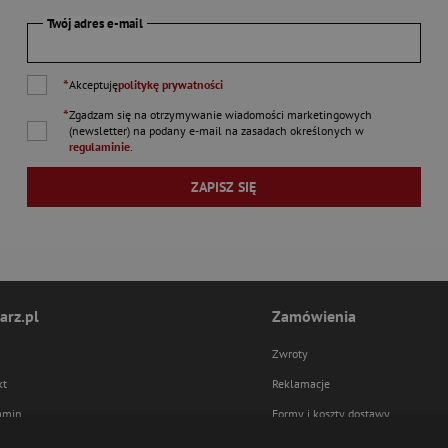
Twój adres e-mail
*
Akceptuję
politykę prywatności
*
Zgadzam się na otrzymywanie wiadomości marketingowych
(newsletter) na podany
e-mail
na zasadach określonych w
regulaminie
.
ZAPISZ SIĘ
arz.pl
Zamówienia
Zwroty
kt
Reklamacje
amin
Formy i koszty dostawy
ka prywatności
Formy płatności