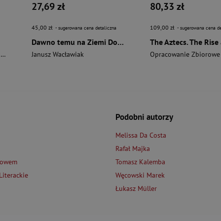
27,69 zł
80,33 zł
45,00 zł
109,00 zł
- sugerowana cena detaliczna
- sugerowana cena de
Dawno temu na Ziemi Dobrzyńskiej
i
Janusz Wacławiak
Opracowanie Zbiorowe
Podobni autorzy
Melissa Da Costa
Rafał Majka
łowem
Tomasz Kalemba
iterackie
Węcowski Marek
Łukasz Müller