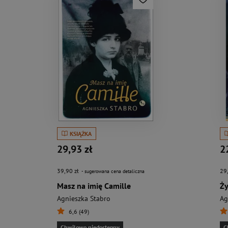
KSIĄŻKA
29,93 zł
2
39,90 zł
29
- sugerowana cena detaliczna
Masz na imię Camille
Agnieszka Stabro
Ag
6,6 (49)
Chwilowo niedostępny
C