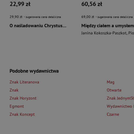
22,99 zł
60,56 zł
29,90 zł
69,00 zł
- sugerowana cena detaliczna
- sugerowana cena detaliczna
O naśladowaniu Chrystusa wyd. 2026
Między ciałem a umysłem
Janina Kokoszka-Paszkot
,
Piotr Wierzbińsk
Podobne wydawnictwa
Znak Literanova
Mag
Znak
Otwarte
Znak Horyzont
Znak JednymS
Egmont
Wydawnictwo L
Znak Koncept
Czarne