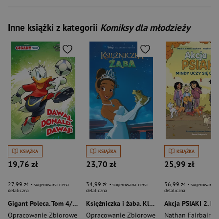
Inne książki z kategorii
Komiksy dla młodzieży
KSIĄŻKA
KSIĄŻKA
KSIĄŻKA
19,76 zł
23,70 zł
25,99 zł
27,99 zł
34,99 zł
36,99 zł
- sugerowana cena
- sugerowana cena
- sugerowana c
detaliczna
detaliczna
detaliczna
Gigant Poleca. Tom 4/2026. Dawaj, Donald, dawaj!
Księżniczka i żaba. Klasyczne baśnie Disneya
Opracowanie Zbiorowe
Opracowanie Zbiorowe
Nathan Fairbairn