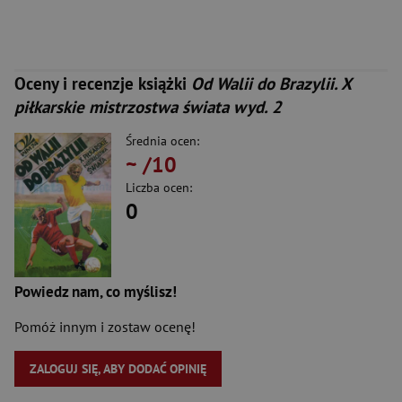
Oceny i recenzje książki
Od Walii do Brazylii. X
piłkarskie mistrzostwa świata wyd. 2
Średnia ocen:
~
/10
Liczba ocen:
0
Powiedz nam, co myślisz!
Pomóż innym i zostaw ocenę!
ZALOGUJ SIĘ, ABY DODAĆ OPINIĘ