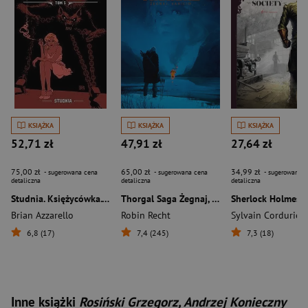
KSIĄŻKA
KSIĄŻKA
KSIĄŻKA
52,71 zł
47,91 zł
27,64 zł
75,00 zł
65,00 zł
34,99 zł
- sugerowana cena
- sugerowana cena
- sugerowana c
detaliczna
detaliczna
detaliczna
Studnia. Księżycówka. Tom 5
Thorgal Saga Żegnaj, Aaricio
Brian Azzarello
Robin Recht
Sylvain Cordurie
6,8 (17)
7,4 (245)
7,3 (18)
Inne książki
Rosiński Grzegorz, Andrzej Konieczny