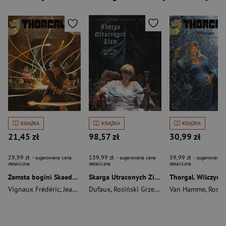
KSIĄŻKA
KSIĄŻKA
KSIĄŻKA
21,45 zł
98,57 zł
30,99 zł
29,99 zł
139,99 zł
39,99 zł
- sugerowana cena
- sugerowana cena
- sugerowana c
detaliczna
detaliczna
detaliczna
Zemsta bogini Skaedhi. Thorgal. Tom 43
Skarga Utraconych Ziem
Vignaux Frédéric
,
Jean Van Hamme
Dufaux
,
Rosiński Grzegorz
,
Rosiński Grzegorz
Van Hamme
,
Rosiński Gr