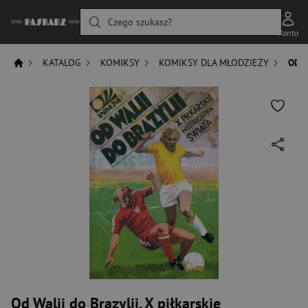
Czego szukasz?
Konto
KATALOG
KOMIKSY
KOMIKSY DLA MŁODZIEŻY
OD W
Od Walii do Brazylii. X piłkarskie