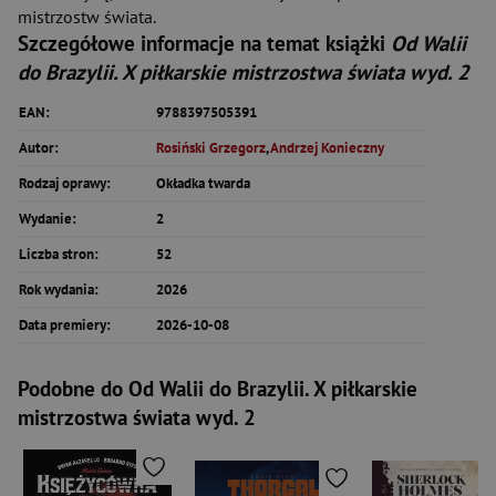
mistrzostw świata.
Szczegółowe informacje na temat książki
Od Walii
do Brazylii. X piłkarskie mistrzostwa świata wyd. 2
EAN:
9788397505391
Autor:
Rosiński Grzegorz
,
Andrzej Konieczny
Rodzaj oprawy:
Okładka twarda
Wydanie:
2
Liczba stron:
52
Rok wydania:
2026
Data premiery:
2026-10-08
Podobne do Od Walii do Brazylii. X piłkarskie
mistrzostwa świata wyd. 2