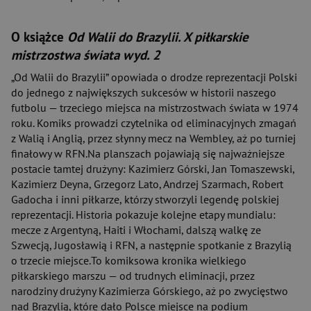
O książce
Od Walii do Brazylii. X piłkarskie
mistrzostwa świata wyd. 2
„Od Walii do Brazylii” opowiada o drodze reprezentacji Polski
do jednego z największych sukcesów w historii naszego
futbolu — trzeciego miejsca na mistrzostwach świata w 1974
roku. Komiks prowadzi czytelnika od eliminacyjnych zmagań
z Walią i Anglią, przez słynny mecz na Wembley, aż po turniej
finałowy w RFN.Na planszach pojawiają się najważniejsze
postacie tamtej drużyny: Kazimierz Górski, Jan Tomaszewski,
Kazimierz Deyna, Grzegorz Lato, Andrzej Szarmach, Robert
Gadocha i inni piłkarze, którzy stworzyli legendę polskiej
reprezentacji. Historia pokazuje kolejne etapy mundialu:
mecze z Argentyną, Haiti i Włochami, dalszą walkę ze
Szwecją, Jugosławią i RFN, a następnie spotkanie z Brazylią
o trzecie miejsce.To komiksowa kronika wielkiego
piłkarskiego marszu — od trudnych eliminacji, przez
narodziny drużyny Kazimierza Górskiego, aż po zwycięstwo
nad Brazylią, które dało Polsce miejsce na podium