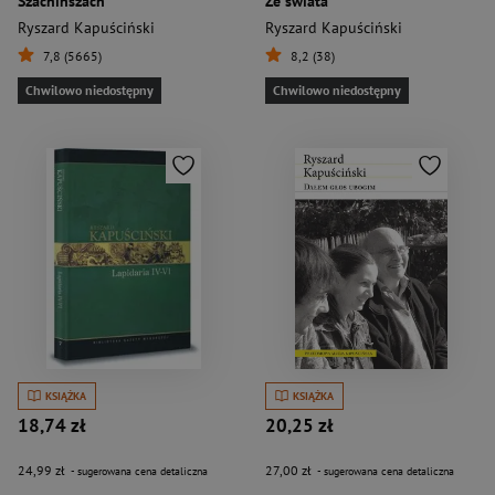
Szachinszach
Ze świata
Ryszard Kapuściński
Ryszard Kapuściński
7,8 (5665)
8,2 (38)
Chwilowo niedostępny
Chwilowo niedostępny
KSIĄŻKA
KSIĄŻKA
18,74 zł
20,25 zł
24,99 zł
27,00 zł
- sugerowana cena detaliczna
- sugerowana cena detaliczna