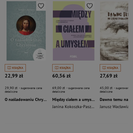
KSIĄŻKA
KSIĄŻKA
KSIĄŻKA
22,99 zł
60,56 zł
27,69 zł
29,90 zł
69,00 zł
45,00 zł
- sugerowana cena
- sugerowana cena
- sugerowana c
detaliczna
detaliczna
detaliczna
O naśladowaniu Chrystusa wyd. 2026
Między ciałem a umysłem
Janina Kokoszka-Paszkot
,
Piotr Wierzbiński
Janusz Wacławiak