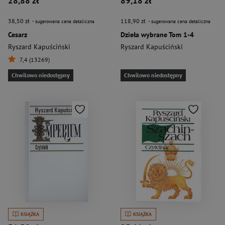
28,88 zł
89,18 zł
38,50 zł
118,90 zł
- sugerowana cena detaliczna
- sugerowana cena detaliczna
Cesarz
Dzieła wybrane Tom 1-4
Ryszard Kapuściński
Ryszard Kapuściński
7,4 (13269)
Chwilowo niedostępny
Chwilowo niedostępny
KSIĄŻKA
KSIĄŻKA