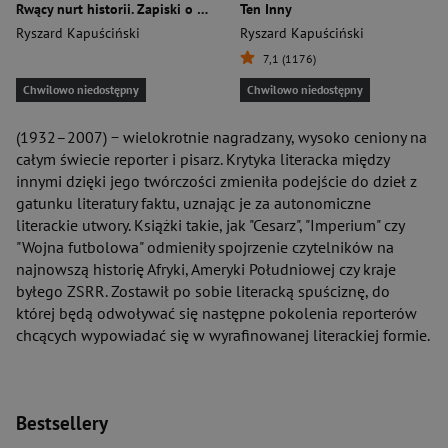
Rwący nurt historii. Zapiski o XX i XXI wieku
Ten Inny
Ryszard Kapuściński
Ryszard Kapuściński
7,1 (1176)
Chwilowo niedostępny
Chwilowo niedostępny
(1932–2007) − wielokrotnie nagradzany, wysoko ceniony na
całym świecie reporter i pisarz. Krytyka literacka między
innymi dzięki jego twórczości zmieniła podejście do dzieł z
gatunku literatury faktu, uznając je za autonomiczne
literackie utwory. Książki takie, jak "Cesarz", "Imperium" czy
"Wojna futbolowa" odmieniły spojrzenie czytelników na
najnowszą historię Afryki, Ameryki Południowej czy kraje
byłego ZSRR. Zostawił po sobie literacką spuściznę, do
której będą odwoływać się następne pokolenia reporterów
chcących wypowiadać się w wyrafinowanej literackiej formie.
Bestsellery