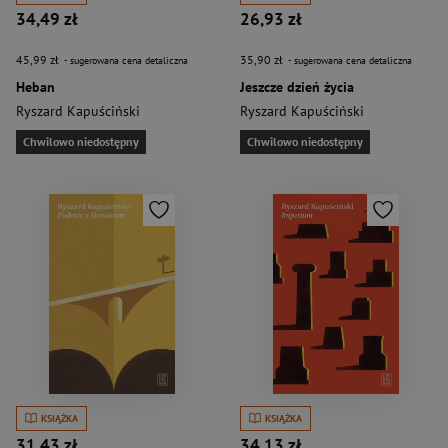
34,49 zł
26,93 zł
45,99 zł
35,90 zł
- sugerowana cena detaliczna
- sugerowana cena detaliczna
Heban
Jeszcze dzień życia
Ryszard Kapuściński
Ryszard Kapuściński
Chwilowo niedostępny
Chwilowo niedostępny
KSIĄŻKA
KSIĄŻKA
31,43 zł
34,13 zł