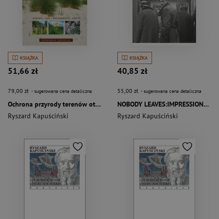
KSIĄŻKA
KSIĄŻKA
51,66 zł
40,85 zł
79,00 zł
55,00 zł
- sugerowana cena detaliczna
- sugerowana cena detaliczna
Ochrona przyrody terenów otwartych Murawy, łąki, wrzosowiska, skały
NOBODY LEAVES:IMPRESSIONS OF POLAND
Ryszard Kapuściński
Ryszard Kapuściński