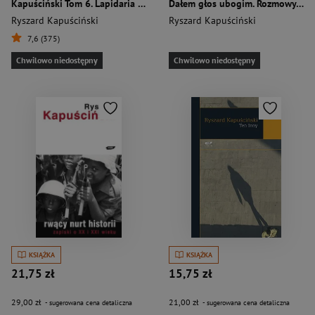
Kapuściński Tom 6. Lapidaria I- III
Dałem głos ubogim. Rozmowy z młodzieżą
Ryszard Kapuściński
Ryszard Kapuściński
7,6 (375)
Chwilowo niedostępny
Chwilowo niedostępny
KSIĄŻKA
KSIĄŻKA
21,75 zł
15,75 zł
29,00 zł
21,00 zł
- sugerowana cena detaliczna
- sugerowana cena detaliczna