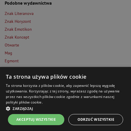
Podobne wydawnictwa
Znak Literanova
Znak Horyzont
Znak Emotikon
Znak Koncept
Otwarte
Mag
Egmont
Znak JednymSłowem
Ta strona używa plików cookie
Filia
Rebis
Ta strona korzysta z plików cookie, aby zapewnić lepszą wygodę
użytkowania. Korzystając z tej strony, wyrażasz zgodę na używanie
przez nas wszystkich plików cookie zgodnie z warunkami naszej
Podobni autorzy
polityki plików cookie.
Piotr Oczko
ZARZĄDZAJ
Andrzej Dragan
AKCEPTUJ WSZYSTKIE
ODRZUĆ WSZYSTKIE
Andrzej Nowak
Strona główna
Menu
Kontakt
Listy zakupowe