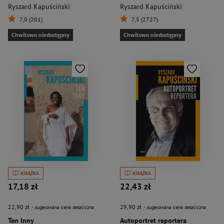
Ryszard Kapuściński
Ryszard Kapuściński
7,0 (201)
7,5 (2727)
Chwilowo niedostępny
Chwilowo niedostępny
KSIĄŻKA
KSIĄŻKA
17,18 zł
22,43 zł
22,90 zł
29,90 zł
- sugerowana cena detaliczna
- sugerowana cena detaliczna
Ten Inny
Autoportret reportera