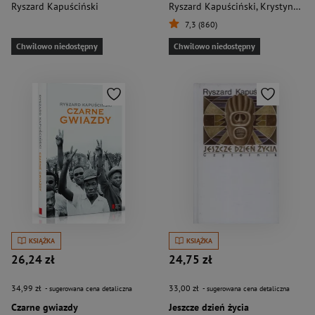
Ryszard Kapuściński
Ryszard Kapuściński
,
Krystyna Strączek
7,3 (860)
Chwilowo niedostępny
Chwilowo niedostępny
KSIĄŻKA
KSIĄŻKA
26,24 zł
24,75 zł
34,99 zł
33,00 zł
- sugerowana cena detaliczna
- sugerowana cena detaliczna
Czarne gwiazdy
Jeszcze dzień życia