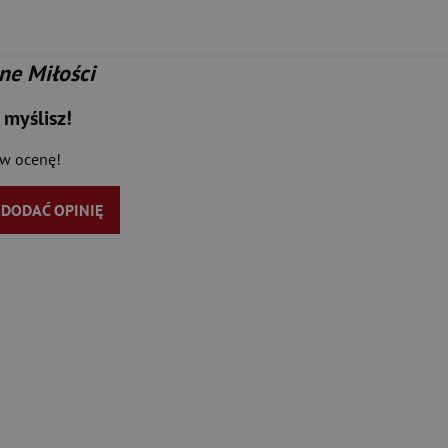
ne Miłości
 myślisz!
aw ocenę!
Y DODAĆ OPINIĘ