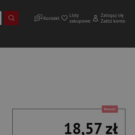
Listy
Zaloguj się
Kontakt
zakupowe
Załóż konto
Nowość
18,57 zł