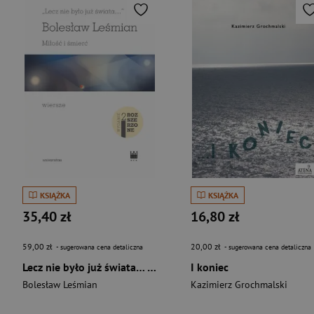
KSIĄŻKA
KSIĄŻKA
35,40 zł
16,80 zł
59,00 zł
20,00 zł
- sugerowana cena detaliczna
- sugerowana cena detaliczna
Lecz nie było już świata… Miłość i śmierć. Wiersze wyd. 2
I koniec
Bolesław Leśmian
Kazimierz Grochmalski