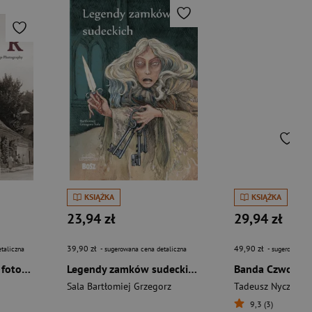
KSIĄŻKA
KSIĄŻKA
23,94 zł
29,94 zł
39,90 zł
49,90 zł
taliczna
- sugerowana cena detaliczna
- sugerowana c
Dwór polski w starej fotografii
Legendy zamków sudeckich. Legendarz
Sala Bartłomiej Grzegorz
Tadeusz Nyczek
9,3 (3)