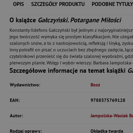
OPIS
SZCZEGÓŁY PRODUKTU
PODOBNE TYTUŁ
O książce
Gałczyński. Potargane Miłości
Konstanty Ildefons Gałczyński był jednym z najoryginalniejsz
jego twórczość wymyka się prostym klasyfikacjom. Nie ulegał
szalonych snów, a to z nastrojowością, refleksją i liryką, zy
inny potrafił on pisać o uczuciach bez zbędnego zadęcia, łą
czytelnikowi przenieść się do świata szalonej wyobraźni, gdz
pierwszym planie. Wstęp i wybór wierszy: Barbara Jampolska
Szczegółowe informacje na temat książki
G
Wydawnictwo:
Bosz
EAN:
9788375769128
Autor:
Jampolska-Wasiak B
Rodzaj oprawy:
Okładka twarda