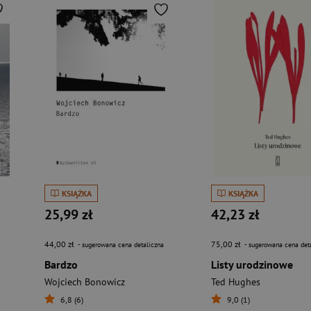
KSIĄŻKA
KSIĄŻKA
25,99 zł
42,23 zł
44,00 zł
75,00 zł
- sugerowana cena detaliczna
- sugerowana cena det
Bardzo
Listy urodzinowe
Wojciech Bonowicz
Ted Hughes
6,8 (6)
9,0 (1)