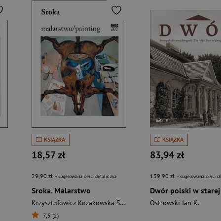
KSIĄŻKA
KSIĄŻKA
18,57 zł
83,94 zł
29,90 zł
139,90 zł
- sugerowana cena detaliczna
- sugerowana cena de
Sroka. Malarstwo
Krzysztofowicz-Kozakowska Stefania
Ostrowski Jan K.
7,5 (2)