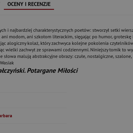
Y
OCENY I RECENZJE
ych i najbardziej charakterystycznych poetów: stworzył setki wier
 ani modom, ani szkołom literackim, sięgając po humor, groteskę i
skując alogiczny kolaż, który zachwyca kolejne pokolenia czytelnikó
cząc wielki zachwyt ze sprawami codziennymi. Niniejszy tomik to 
ie słowa malują abstrakcyjne obrazy: czułe, nostalgiczne, szalon
-Wasiak
ałczyński. Potargane Miłości
arbara