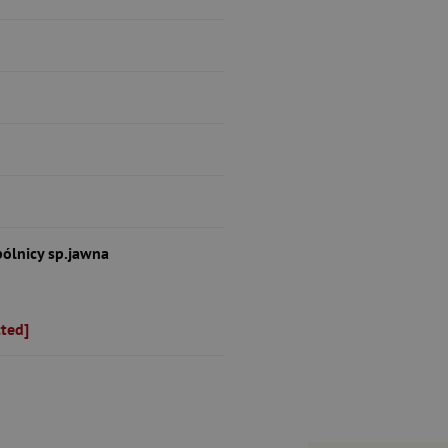
ólnicy sp.jawna
cted]