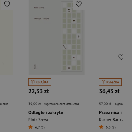
KSIĄŻKA
KSIĄŻKA
22,33 zł
36,43 zł
39,00 zł
57,00 zł
aliczna
- sugerowana cena detaliczna
- sugerowana c
Odległe i zakryte
Przez nica i cacy
Piotr Szewc
Kacper Bartczak
6,7 (3)
6,5 (2)