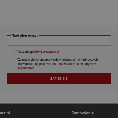
Twój adres e-mail
*
Akceptuję
politykę prywatności
*
Zgadzam się na otrzymywanie wiadomości marketingowych
(newsletter) na podany
e-mail
na zasadach określonych w
regulaminie
.
ZAPISZ SIĘ
arz.pl
Zamówienia