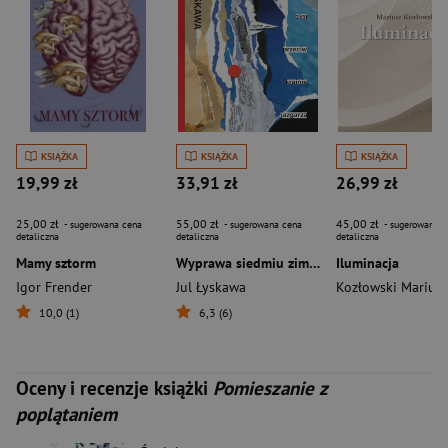
KSIĄŻKA
KSIĄŻKA
KSIĄŻKA
19,99 zł
33,91 zł
26,99 zł
25,00 zł
55,00 zł
45,00 zł
- sugerowana cena
- sugerowana cena
- sugerowana c
detaliczna
detaliczna
detaliczna
Mamy sztorm
Wyprawa siedmiu zim przeciw krainie jazgarza
Iluminacja
Igor Frender
Jul Łyskawa
Kozłowski Mariusz
10,0 (1)
6,3 (6)
Oceny i recenzje książki
Pomieszanie z
poplątaniem