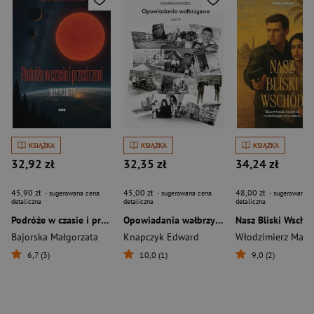
KSIĄŻKA
KSIĄŻKA
KSIĄŻKA
32,92 zł
32,35 zł
34,24 zł
45,90 zł
45,00 zł
48,00 zł
- sugerowana cena
- sugerowana cena
- sugerowana c
detaliczna
detaliczna
detaliczna
Podróże w czasie i przestrzeni Trzy planety
Opowiadania wałbrzyskie Część 2
Bajorska Małgorzata
Knapczyk Edward
6,7 (3)
10,0 (1)
9,0 (2)