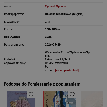
Autor:
Ryszard Opłacki
Rodzaj oprawy:
Okładka broszurowa (miękka)
Liczba stron:
148
Format:
130x200 mm
Rok wydania:
2026
Data premiery:
2026-05-29
Warszawska Firma Wydawnicza Sp z
o.o.
Podmiot
Ratuszowa 11/5/19
odpowiedzialny:
03-450 Warszawa
PL
e-mail:
[email protected]
Podobne do Pomieszanie z poplątaniem