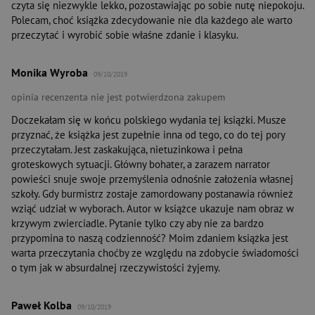
czyta się niezwykle lekko, pozostawiając po sobie nutę niepokoju.
Polecam, choć książka zdecydowanie nie dla każdego ale warto
przeczytać i wyrobić sobie właśne zdanie i klasyku.
Monika Wyroba
09/10/2019
opinia recenzenta nie jest potwierdzona zakupem
Doczekałam się w końcu polskiego wydania tej książki. Musze
przyznać, że książka jest zupełnie inna od tego, co do tej pory
przeczytałam. Jest zaskakująca, nietuzinkowa i pełna
groteskowych sytuacji. Główny bohater, a zarazem narrator
powieści snuje swoje przemyślenia odnośnie założenia własnej
szkoły. Gdy burmistrz zostaje zamordowany postanawia również
wziąć udział w wyborach. Autor w książce ukazuje nam obraz w
krzywym zwierciadle. Pytanie tylko czy aby nie za bardzo
przypomina to naszą codzienność? Moim zdaniem książka jest
warta przeczytania choćby ze względu na zdobycie świadomości
o tym jak w absurdalnej rzeczywistości żyjemy.
Paweł Kolba
09/10/2019