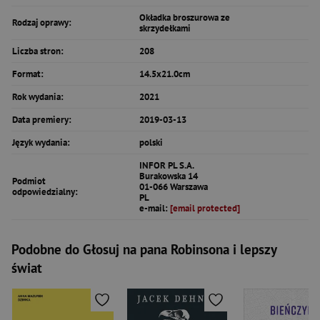
Okładka broszurowa ze
Rodzaj oprawy:
skrzydełkami
Liczba stron:
208
Format:
14.5x21.0cm
Rok wydania:
2021
Data premiery:
2019-03-13
Język wydania:
polski
INFOR PL S.A.
Burakowska 14
Podmiot
01-066 Warszawa
odpowiedzialny:
PL
e-mail:
[email protected]
Podobne do Głosuj na pana Robinsona i lepszy
świat