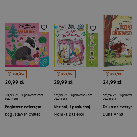
KSIĄŻKA
KSIĄŻKA
KSIĄŻKA
20,99 zł
29,99 zł
24,99 zł
34,99 zł
49,99 zł
39,90 zł
- sugerowana cena
- sugerowana cena
- sugerowana c
detaliczna
detaliczna
detaliczna
Pogłaszcz zwierzęta W lesie. Książeczka sensoryczna z brokatem
Naciśnij i posłuchaj! Bajka dźwiękowa. Śpiąca królewna
Dzika dziewczynk
Bogusław Michalec
Monika Basiejko
Duna Anna