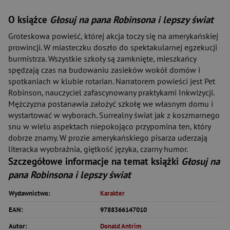
O książce
Głosuj na pana Robinsona i lepszy świat
Groteskowa powieść, której akcja toczy się na amerykańskiej
prowincji. W miasteczku doszło do spektakularnej egzekucji
burmistrza. Wszystkie szkoły są zamknięte, mieszkańcy
spędzają czas na budowaniu zasieków wokół domów i
spotkaniach w klubie rotarian. Narratorem powieści jest Pet
Robinson, nauczyciel zafascynowany praktykami Inkwizycji.
Mężczyzna postanawia założyć szkołę we własnym domu i
wystartować w wyborach. Surrealny świat jak z koszmarnego
snu w wielu aspektach niepokojąco przypomina ten, który
dobrze znamy. W prozie amerykańskiego pisarza uderzają
literacka wyobraźnia, giętkość języka, czarny humor.
Szczegółowe informacje na temat książki
Głosuj na
pana Robinsona i lepszy świat
Wydawnictwo:
Karakter
EAN:
9788366147010
Autor:
Donald Antrim