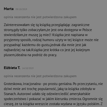
Marta
09/10/2019
opinia recenzenta nie jest potwierdzona zakupem
Zainteresowałam się tą książką przeglądając zagraniczne
strony,gdy tylko zobaczyłam,że jest ona dostępna w Polsce
stwierdziłam,że muszę ją mieć! Książka jest napisana w
przyjemny sposób, rodzaj humoru użyty w tej książce może nie
przypadnąć każdemu do gustu,jednak dla mnie jest jak
najbardziej na tak.Książka jest krótka co jest jej kolejnym
plusem,idealna na podróż do pracy.
Elżbieta T.
14/10/2019
opinia recenzenta nie jest potwierdzona zakupem
Groteskowa, irracjonalna - po prostu genialna. Po przeczytaniu, nie
dziwi mnie ani trochę popularność, jaką ta książka zdobyła w
Stanach. Autorowi udało się odzwierciedlić amerykańskie
społeczeństwo i pokazać w jakim kierunku zmierza. Ogromnie się
cieszę, że ta książka wreszcie została wydana w języku polskim. Z