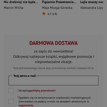
Nic drobniej nie będzie wyd. 2
Figlarnie Przestrzenie radykalnej prywatności
Lajla znaczy noc w
Marcin Wicha
Maja Mozga-Górecka
Aleksandra Lipcza
6,5 (18)
DARMOWA DOSTAWA
za zapis do newslettera!
Odkrywaj najlepsze książki, wyjątkowe promocje i
niepowtarzalne okazje.
*Kod jednorazowego użycia przy minimalnej wartości koszyka 69 zł.
Twój adres e-mail
*
Akceptuję
politykę prywatności
*
Zgadzam się na otrzymywanie wiadomości marketingowych
(newsletter) na podany
e-mail
na zasadach określonych w
regulaminie
.