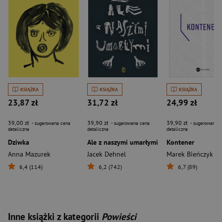
KSIĄŻKA
KSIĄŻKA
KSIĄŻKA
23,87 zł
31,72 zł
24,99 zł
39,00 zł
39,90 zł
39,90 zł
- sugerowana cena
- sugerowana cena
- sugerowana c
detaliczna
detaliczna
detaliczna
Dziwka
Ale z naszymi umarłymi
Kontener
Anna Mazurek
Jacek Dehnel
Marek Bieńczyk
6,4 (114)
6,2 (742)
6,7 (89)
Inne książki z kategorii
Powieści