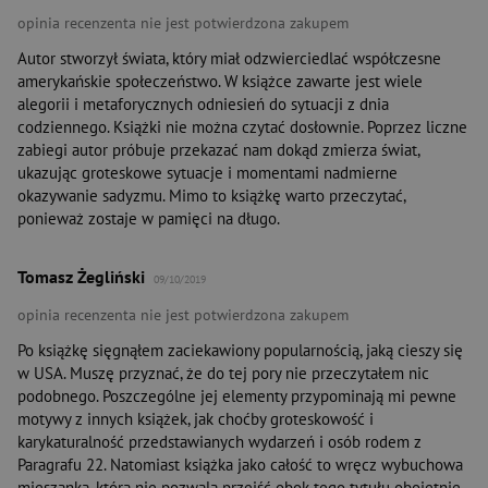
opinia recenzenta nie jest potwierdzona zakupem
Autor stworzył świata, który miał odzwierciedlać współczesne
amerykańskie społeczeństwo. W książce zawarte jest wiele
alegorii i metaforycznych odniesień do sytuacji z dnia
codziennego. Książki nie można czytać dosłownie. Poprzez liczne
zabiegi autor próbuje przekazać nam dokąd zmierza świat,
ukazując groteskowe sytuacje i momentami nadmierne
okazywanie sadyzmu. Mimo to książkę warto przeczytać,
ponieważ zostaje w pamięci na długo.
Tomasz Żegliński
09/10/2019
opinia recenzenta nie jest potwierdzona zakupem
Po książkę sięgnąłem zaciekawiony popularnością, jaką cieszy się
w USA. Muszę przyznać, że do tej pory nie przeczytałem nic
podobnego. Poszczególne jej elementy przypominają mi pewne
motywy z innych książek, jak choćby groteskowość i
karykaturalność przedstawianych wydarzeń i osób rodem z
Paragrafu 22. Natomiast książka jako całość to wręcz wybuchowa
mieszanka, która nie pozwala przejść obok tego tytułu obojętnie.