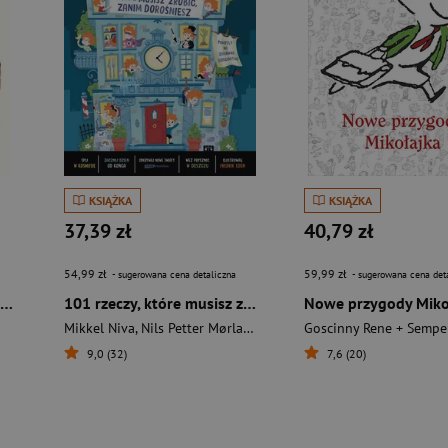
KSIĄŻKA
KSIĄŻKA
37,39 zł
40,79 zł
54,99 zł
59,99 zł
- sugerowana cena detaliczna
- sugerowana cena det
Lukrecja i wielkie przyjęcie urodzinowe
101 rzeczy, które musisz zrobić, zanim dorośniesz
Mikkel Niva
,
Nils Petter Mørland
,
Fredrik Edén
9,0 (32)
7,6 (20)