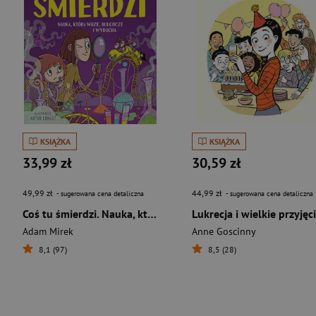
KSIĄŻKA
KSIĄŻKA
33,99 zł
30,59 zł
49,99 zł
44,99 zł
- sugerowana cena detaliczna
- sugerowana cena detaliczna
Coś tu śmierdzi. Nauka, która wrze, bulgocze i wybucha
Adam Mirek
Anne Goscinny
8,1 (97)
8,5 (28)