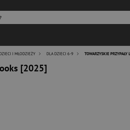
DZIECI I MŁODZIEŻY
DLA DZIECI 6-9
TOWARZYSKIE PRZYPAŁY 
rooks [2025]