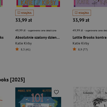
KSIĄŻKA
KSIĄŻKA
33,99 zł
33,99 zł
49,99 zł
49,99 zł
- sugerowana cena detaliczna
- sugerowana cena det
oks
Absolutnie szalony dziennik Lottie Brooks
Katie Kirby
Katie Kirby
8,3 (41)
8,9 (77)
ooks [2025]