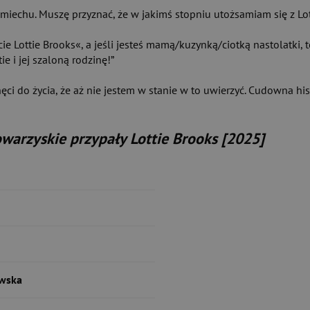
miechu. Muszę przyznać, że w jakimś stopniu utożsamiam się z Lot
ycie Lottie Brooks«, a jeśli jesteś mamą/kuzynką/ciotką nastolatki,
e i jej szaloną rodzinę!”
ci do życia, że aż nie jestem w stanie w to uwierzyć. Cudowna hist
owarzyskie przypały Lottie Brooks [2025]
owska