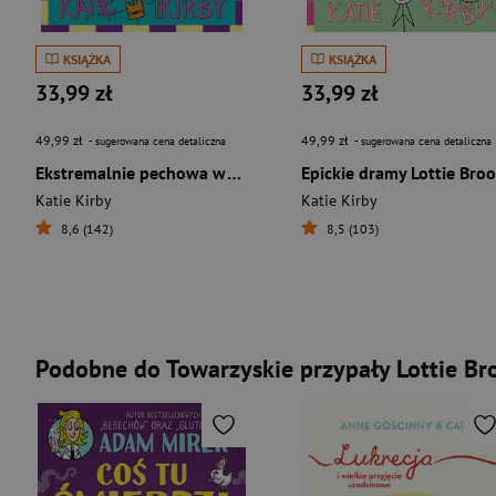
KSIĄŻKA
KSIĄŻKA
33,99 zł
33,99 zł
49,99 zł
49,99 zł
- sugerowana cena detaliczna
- sugerowana cena detaliczna
Ekstremalnie pechowa wycieczka Lottie Brooks
Epickie dramy Lottie Bro
Katie Kirby
Katie Kirby
8,6 (142)
8,5 (103)
Podobne do Towarzyskie przypały Lottie Br