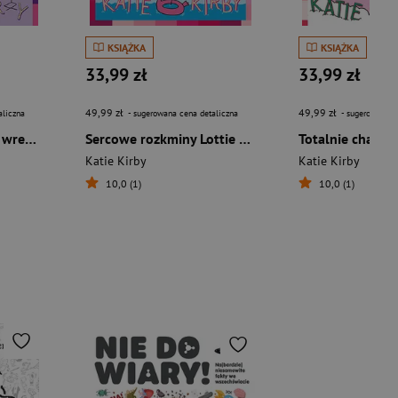
KSIĄŻKA
KSIĄŻKA
33,99 zł
33,99 zł
49,99 zł
49,99 zł
aliczna
- sugerowana cena detaliczna
- sugerowana c
Lottie Brooks kontra wredne dziewczyny
Sercowe rozkminy Lottie Brooks [2025]
Katie Kirby
Katie Kirby
10,0 (1)
10,0 (1)