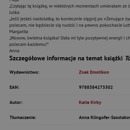
„Czytając tę książkę, w niektórych momentach umierałam ze ś
Julka
„Jeśli jesteś nastolatką, to koniecznie sięgnij po »Żenujące ż
polecam, nie będziecie się nudzić i na pewno pokochacie Lotti
Margarita
„Wooow, świetna książka! Dała mi tyle pozytywnej energii i chę
polecam każdemu!”
Anna
Szczegółowe informacje na temat książki
T
Wydawnictwo:
Znak Emotikon
EAN:
9788384273302
Autor:
Katie Kirby
Tłumaczenie:
Anna Klingofer-Szostak