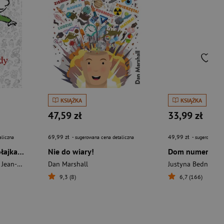
KSIĄŻKA
KSIĄŻKA
47,59 zł
33,99 zł
69,99 zł
49,99 zł
aliczna
- sugerowana cena detaliczna
- sugerowana c
Nowe przygody Mikołajka [2024]
Nie do wiary!
Dom numer pię
Goscinny Rene + Sempe Jean-Jacques
Dan Marshall
Justyna Bednarek
9,3 (8)
6,7 (166)