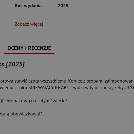
Rok wydania:
2025
Zobacz więcej
Y
OCENY I RECENZJE
ks [2025]
st gotowa stawić czoła wszystkiemu. Koniec z próbami zaimponowa
awieniu – jako ŚPIEWAJĄCY KRAB! – widzi w tym szansę, żeby OLŚN
 (i chłopaków!) na całym świecie!
ekturą obowiązkową!”