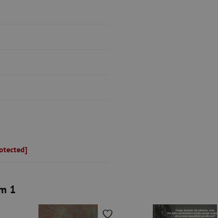
otected]
om 1