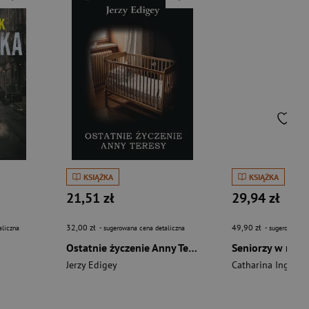
KSIĄŻKA
KSIĄŻKA
21,51 zł
29,94 zł
32,00 zł
49,90 zł
aliczna
- sugerowana cena detaliczna
- sugerowana c
Ostatnie życzenie Anny Teresy
Jerzy Edigey
Catharina Ingelm