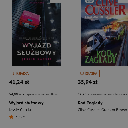
KSIĄŻKA
KSIĄŻKA
41,24 zł
35,94 zł
54,99 zł
59,90 zł
- sugerowana cena detaliczna
- sugerowana cena detaliczna
Wyjazd służbowy
Kod Zagłady
Jessie Garcia
Clive Cussler
,
Graham Brown
6,9 (7)