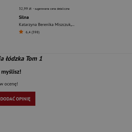
32,99 zł
- sugerowana cena detaliczna
Silna
Katarzyna Berenika Miszczuk
,
Anna Cieplak
,
Natalia Fiedorczuk
6,4 (398)
ia łódzka Tom 1
 myślisz!
aw ocenę!
Y DODAĆ OPINIĘ