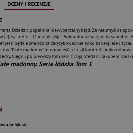
Y
OCENY I RECENZJE
1
. Marta Dziedzic popełniła niewybaczalny błąd. Za nieumyślne spo
 jej życiu. Ale… Marta nie żyje. Prokurator uznaje, że to samobój
et jeśli będzie zmuszona zaryzykować nie tylko karierę, ale i życ
ów. "Białe madonny" to opowieść o iluzji kontroli, braku odpowie
eczy. Sięgnij po pierwszy tom serii z Zoją Sterlak i Jakubem Karsk
iałe madonny. Seria łódzka Tom 1
2
j
owa (miękka)