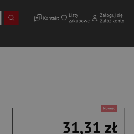
Listy
Zaloguj się
Kontakt
zakupowe
Załóż konto
Nowość
31,31 zł