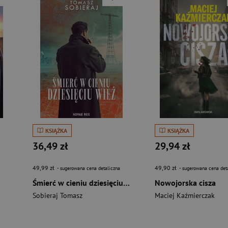
KSIĄŻKA
KSIĄŻKA
36,49 zł
29,94 zł
49,99 zł
49,90 zł
- sugerowana cena detaliczna
- sugerowana cena det
Śmierć w cieniu dziesięciu wież
Nowojorska cisza
Sobieraj Tomasz
Maciej Kaźmierczak