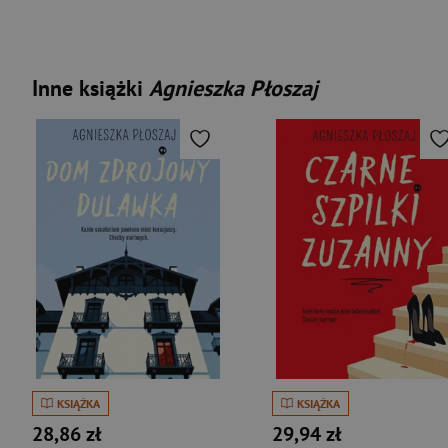
Inne książki
Agnieszka Płoszaj
KSIĄŻKA
KSIĄŻKA
28,86 zł
29,94 zł