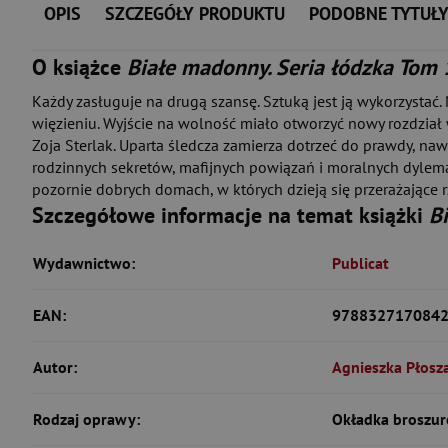
OPIS
SZCZEGÓŁY PRODUKTU
PODOBNE TYTUŁ
O książce
Białe madonny. Seria łódzka Tom 
Każdy zasługuje na drugą szansę. Sztuką jest ją wykorzystać
więzieniu. Wyjście na wolność miało otworzyć nowy rozdział w
Zoja Sterlak. Uparta śledcza zamierza dotrzeć do prawdy, naw
rodzinnych sekretów, mafijnych powiązań i moralnych dylemat
pozornie dobrych domach, w których dzieją się przerażające rz
Szczegółowe informacje na temat książki
B
Wydawnictwo:
Publicat
EAN:
978832717084
Autor:
Agnieszka Płosza
Rodzaj oprawy:
Okładka broszur