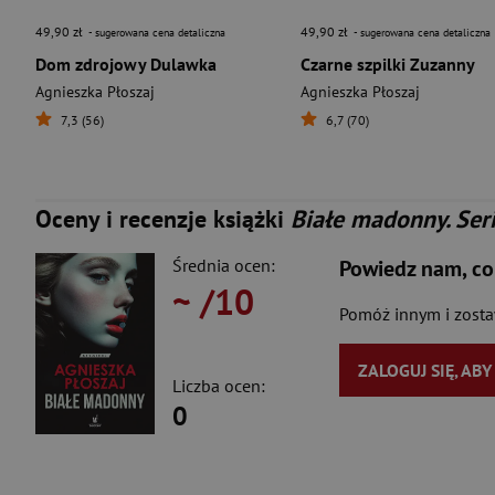
49,90 zł
49,90 zł
- sugerowana cena detaliczna
- sugerowana cena detaliczna
Dom zdrojowy Dulawka
Czarne szpilki Zuzanny
Agnieszka Płoszaj
Agnieszka Płoszaj
7,3 (56)
6,7 (70)
Oceny i recenzje książki
Białe madonny. Ser
Średnia ocen:
Powiedz nam, co
~
/10
Pomóż innym i zost
ZALOGUJ SIĘ, AB
Liczba ocen:
0