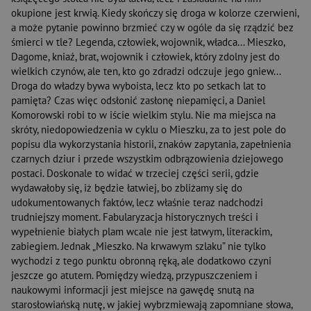
okupione jest krwią. Kiedy skończy się droga w kolorze czerwieni,
a może pytanie powinno brzmieć czy w ogóle da się rządzić bez
śmierci w tle? Legenda, człowiek, wojownik, władca... Mieszko,
Dagome, kniaź, brat, wojownik i człowiek, który zdolny jest do
wielkich czynów, ale ten, kto go zdradzi odczuje jego gniew...
Droga do władzy bywa wyboista, lecz kto po setkach lat to
pamięta? Czas więc odsłonić zasłonę niepamięci, a Daniel
Komorowski robi to w iście wielkim stylu. Nie ma miejsca na
skróty, niedopowiedzenia w cyklu o Mieszku, za to jest pole do
popisu dla wykorzystania historii, znaków zapytania, zapełnienia
czarnych dziur i przede wszystkim odbrązowienia dziejowego
postaci. Doskonale to widać w trzeciej części serii, gdzie
wydawałoby się, iż będzie łatwiej, bo zbliżamy się do
udokumentowanych faktów, lecz właśnie teraz nadchodzi
trudniejszy moment. Fabularyzacja historycznych treści i
wypełnienie białych plam wcale nie jest łatwym, literackim,
zabiegiem. Jednak „Mieszko. Na krwawym szlaku” nie tylko
wychodzi z tego punktu obronną ręką, ale dodatkowo czyni
jeszcze go atutem. Pomiędzy wiedzą, przypuszczeniem i
naukowymi informacji jest miejsce na gawędę snutą na
starosłowiańską nutę, w jakiej wybrzmiewają zapomniane słowa,