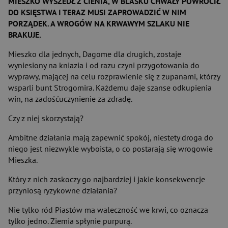
MIESZKO WYSZEDŁ Z CIENIA, W BLASKU CHWAŁY POWRÓCIŁ
DO KSIĘSTWA I TERAZ MUSI ZAPROWADZIĆ W NIM
PORZĄDEK. A WROGÓW NA KRWAWYM SZLAKU NIE
BRAKUJE.
Mieszko dla jednych, Dagome dla drugich, zostaje
wyniesiony na kniazia i od razu czyni przygotowania do
wyprawy, mającej na celu rozprawienie się z żupanami, którzy
wsparli bunt Strogomira. Każdemu daje szanse odkupienia
win, na zadośćuczynienie za zdradę.
Czy z niej skorzystają?
Ambitne działania mają zapewnić spokój, niestety droga do
niego jest niezwykle wyboista, o co postarają się wrogowie
Mieszka.
Który z nich zaskoczy go najbardziej i jakie konsekwencje
przyniosą ryzykowne działania?
Nie tylko ród Piastów ma waleczność we krwi, co oznacza
tylko jedno. Ziemia spłynie purpurą.