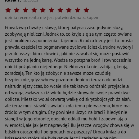
13/01/2026
Twoja ocena: Beznadziejna 1/10"
Twoja ocena: Bardzo słaba 2/10"
Twoja ocena: Słaba 3/10"
Twoja ocena: Może być 4/10"
Twoja ocena: Przeciętna 5/10"
Twoja ocena: Dobra 6/10"
Twoja ocena: Bardzo dobra 7/10"
Twoja ocena: Rewelacyjna 8/10"
Twoja ocena: Wybitna 9/10"
Twoja ocena: Arcydzieło 10
opinia recenzenta nie jest potwierdzona zakupem
Prawdziwą chwałę i sławę, której patyna czasu jedynie służy,
zdobywają nieliczni. Jednak to, co kryje się za tym często owiane
jest mrokiem zapomnienia i tajemnic. Rzadko kiedy jest to prosta
prawda, częściej to pogmatwane życiowe ścieżki, trudne wybory i
przede wszystkim człowiek, jaki nie zawahał się może postawić
wszystko na jedną kartę. Władza to potężna broń i równocześnie
obiekt pożądaniu niejednego. Niektórzy dla niej zabijają, knują,
zdradzają. Ten kto ją zdobył nie zawsze może czuć się
bezpiecznie, gdyż wbrew pozorom dopiero teraz nadchodzi
najtrudniejszy czas, bo wcale nie tak łatwo odróżnić przyjaciela
od wroga, zwłaszcza iż wielu będzie skrywało swoje prawdziwe
oblicze. Mieszko wolał otwartą walkę od skrytobójczych działań,
ale teraz musi stawić stawiać czoła temu pierwszemu, które ma
źródło w tym drugim. Czy powinien liczyć na braci? Kiedyś nie
stanęli w jego obronie, obecnie oddali mu hołd i zapewniają o
wierności, ale jak jest naprawdę? Ilu jeszcze wrogów chowa się w
bliskim otoczeniu i po grodach orz puszczy? Droga kniazia do
książęcego stolca nie była łatwa, lecz i zasiadanie na nim