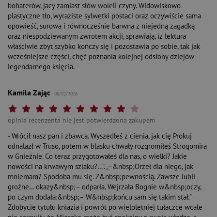
bohaterów, jacy zamiast słów woleli czyny. Widowiskowo
plastyczne tło, wyraziste sylwetki postaci oraz oczywiście sama
opowieść, surowa i równocześnie barwna z niejedną zagadką
oraz niespodziewanym zwrotem akcji, sprawiają, iż lektura
właściwie zbyt szybko kończy się i pozostawia po sobie, tak jak
wcześniejsze części, chęć poznania kolejnej odsłony dziejów
legendarnego księcia.
Kamila Zając
08/02/2026
Twoja ocena: Beznadziejna 1/10"
Twoja ocena: Bardzo słaba 2/10"
Twoja ocena: Słaba 3/10"
Twoja ocena: Może być 4/10"
Twoja ocena: Przeciętna 5/10"
Twoja ocena: Dobra 6/10"
Twoja ocena: Bardzo dobra 7/10"
Twoja ocena: Rewelacyjna 8/10"
Twoja ocena: Wybitna 9/10"
Twoja ocena: Arcydzieło 10
opinia recenzenta nie jest potwierdzona zakupem
- Wrócił nasz pan i zbawca. Wyszedłeś z cienia, jak cię Prokuj
odnalazł w Truso, potem w blasku chwały rozgromiłeś Strogomira
w Gnieźnie. Co teraz przygotowałeś dla nas, o wielki? Jakie
nowości na krwawym szlaku?…”. „–&nbsp;Orzeł dla niego, jak
mniemam? Spodoba mu się. Z&nbsp;pewnością. Za­wsze lubił
groźne… okazy&nbsp;– odparła. Wejrzała Bognie w&nbsp;oczy,
po czym dodała:&nbsp;– W&nbsp;końcu sam się takim stał."
Zdobycie tytułu kniazia i powrót po wieloletniej tułaczce wcale