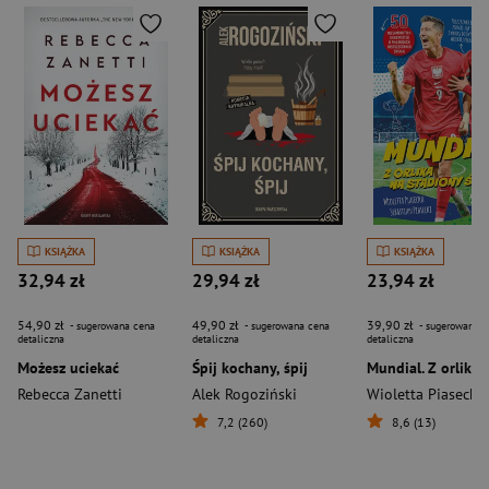
KSIĄŻKA
KSIĄŻKA
KSIĄŻKA
32,94 zł
29,94 zł
23,94 zł
54,90 zł
49,90 zł
39,90 zł
- sugerowana cena
- sugerowana cena
- sugerowana c
detaliczna
detaliczna
detaliczna
Możesz uciekać
Śpij kochany, śpij
Rebecca Zanetti
Alek Rogoziński
Wioletta Piasecka
7,2 (260)
8,6 (13)