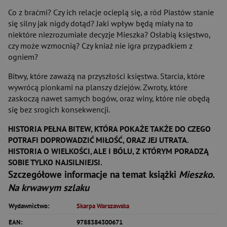
Co z braćmi? Czy ich relacje ocieplą się, a ród Piastów stanie
się silny jak nigdy dotąd? Jaki wpływ będą miały na to
niektóre niezrozumiałe decyzje Mieszka? Osłabią księstwo,
czy może wzmocnią? Czy kniaź nie igra przypadkiem z
ogniem?
Bitwy, które zaważą na przyszłości księstwa. Starcia, które
wywrócą pionkami na planszy dziejów. Zwroty, które
zaskoczą nawet samych bogów, oraz winy, które nie obędą
się bez srogich konsekwencji.
HISTORIA PEŁNA BITEW, KTÓRA POKAŻE TAKŻE DO CZEGO
POTRAFI DOPROWADZIĆ MIŁOŚĆ, ORAZ JEJ UTRATA.
HISTORIA O WIELKOŚCI, ALE I BÓLU, Z KTÓRYM PORADZĄ
SOBIE TYLKO NAJSILNIEJSI.
Szczegółowe informacje na temat książki
Mieszko.
Na krwawym szlaku
Wydawnictwo:
Skarpa Warszawska
EAN:
9788384300671