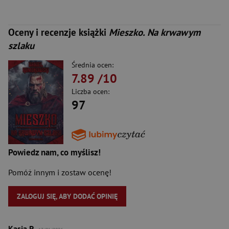
Oceny i recenzje książki
Mieszko. Na krwawym
szlaku
Średnia ocen:
7.89
/10
Liczba ocen:
97
Powiedz nam, co myślisz!
Pomóż innym i zostaw ocenę!
ZALOGUJ SIĘ, ABY DODAĆ OPINIĘ
Kasia P.