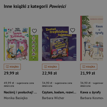
Inne książki z kategorii
Powieści
KSIĄŻKA
KSIĄŻKA
KSIĄŻKA
29,99 zł
22,98 zł
21,99 zł
49,99 zł
34,90 zł
36,90 zł
- sugerowana cena
- sugerowana cena
- sugerowana c
detaliczna
detaliczna
detaliczna
Naciśnij i posłuchaj! Bajka dźwiękowa. Śpiąca królewna
Czytam, badam, rozwiązuję. Na tropie tajemnic kosmosu
Kawa u żyrafy
Monika Basiejko
Barbara Wicher
Barbara Kosmows