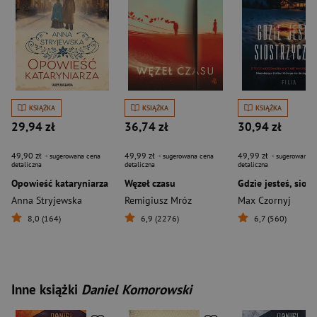
KSIĄŻKA
KSIĄŻKA
KSIĄŻKA
29,94 zł
36,74 zł
30,94 zł
49,90 zł
49,99 zł
49,99 zł
- sugerowana cena
- sugerowana cena
- sugerowana c
detaliczna
detaliczna
detaliczna
Opowieść kataryniarza
Węzeł czasu
Anna Stryjewska
Remigiusz Mróz
Max Czornyj
8,0 (164)
6,9 (2276)
6,7 (560)
Inne książki
Daniel Komorowski