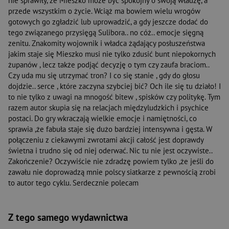
nie sprawiły, że Mieszko może być spokojny o swoją władzę, a
przede wszystkim o życie. Wciąż ma bowiem wielu wrogów
gotowych go zgładzić lub uprowadzić, a gdy jeszcze dodać do
tego związanego przysięgą Sulibora.. no cóż.. emocje sięgną
zenitu. Znakomity wojownik i władca żądający posłuszeństwa
jakim staje się Mieszko musi nie tylko zdusić bunt niepokornych
żupanów , lecz także podjąć decyzję o tym czy zaufa braciom..
Czy uda mu się utrzymać tron? I co się stanie , gdy do głosu
dojdzie.. serce , które zaczyna szybciej bić? Och ile się tu działo! I
to nie tylko z uwagi na mnogość bitew , spisków czy politykę. Tym
razem autor skupia się na relacjach międzyludzkich i psychice
postaci. Do gry wkraczają wielkie emocje i namiętności, co
sprawia ,że fabuła staje się dużo bardziej intensywna i gęsta. W
połączeniu z ciekawymi zwrotami akcji całość jest doprawdy
świetna i trudno się od niej oderwać. Nic tu nie jest oczywiste..
Zakończenie? Oczywiście nie zdradzę powiem tylko ,że jeśli do
zawału nie doprowadzą mnie polscy siatkarze z pewnością zrobi
to autor tego cyklu. Serdecznie polecam
Z tego samego wydawnictwa