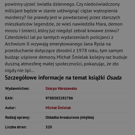
powinny ujrzeć światła dziennego. Czy niedoświadczony
milicjant będzie w stanie udźwignąć ciężar wytropienia
mordercy? Ile prawdy jest w powtarzanej przez starszych
mieszkańców legendzie, że wieś nawiedziła Mara, demon
mrozu i śmierci, który już niegdyś zebrał krwawe żniwo?
Czterdzieści lat po tamtych wydarzeniach policjanci z
Archwium X wzywają emerytowanego Jana Rysia na
przesłuchanie dotyczące zbrodni z 1978 roku, tym samym
budząc uśpione demony. Michał Śmielak kolejny raz buduje
duszną atmosferę małej społeczności, pokazując, że zło
nigdy nie śpi…
Szczegółowe informacje na temat książki
Osada
Wydawnictwo:
Skarpa Warszawska
EAN:
9788383292786
Autor:
Michał Śmielak
Rodzaj oprawy:
Okładka broszurowa (miękka)
Liczba stron:
320