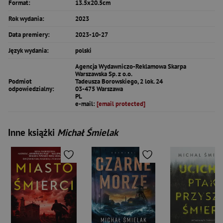
Format:
13.5x20.5cm
Rok wydania:
2023
Data premiery:
2023-10-27
Język wydania:
polski
Agencja Wydawniczo-Reklamowa Skarpa
Warszawska Sp. z o.o.
Podmiot
Tadeusza Borowskiego, 2 lok. 24
odpowiedzialny:
03-475 Warszawa
PL
e-mail:
[email protected]
Inne książki
Michał Śmielak