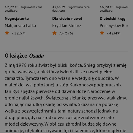
49,99 zł
45,00 zł
46,90 zł
- sugerowana cena
- sugerowana cena
- sugerowana c
detaliczna
detaliczna
detaliczna
Negocjatorka
Dla ciebie nawet
Diabelski krąg
Małgorzata Łatka
Krystian Stolarz
Przemysław Borko
7,1 (157)
7,4 (676)
7,4 (349)
O książce
Osada
Zimą 1978 roku świat był bliski końca. Śnieg przykrył ziemię
grubą warstwą, a niektórzy twierdzili, że nawet piekło
zamarzło. Tymczasem ono właśnie wtedy się obudziło. W
maleńkiej wsi położonej u stóp Karkonoszy podporucznik
Jan Ryś spędza pierwsze od dawna Boże Narodzenie w
gronie najbliższych. Świąteczną sielankę przerywa atak zimy,
odcinając malutką osadę od świata. Skazana na porażkę
walka z bezwzględnymi siłami natury schodzi jednak na
drugi plan, gdy na środku wsi zostaje znalezione ciało
młodej dziewczyny. W obliczu zbrodni budzą się dawne
animozje, głęboko skrywane lęki i tajemnice, które nigdy nie