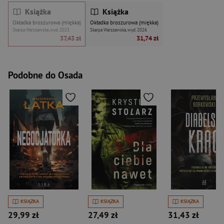
Książka
Książka
Okładka broszurowa (miękka)
Okładka broszurowa (miękka)
Skarpa Warszawska, wyd. 2023
Skarpa Warszawska, wyd. 2026
37,43 zł
31,74 zł
Podobne do Osada
KSIĄŻKA
KSIĄŻKA
KSIĄŻKA
29,99 zł
27,49 zł
31,43 zł