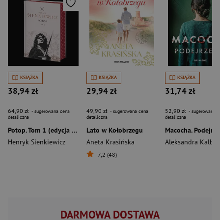
KSIĄŻKA
KSIĄŻKA
KSIĄŻKA
38,94 zł
29,94 zł
31,74 zł
64,90 zł
49,90 zł
52,90 zł
- sugerowana cena
- sugerowana cena
- sugerowana c
detaliczna
detaliczna
detaliczna
Potop. Tom 1 (edycja kolekcjonerska z barwionymi brzegami)
Lato w Kołobrzegu
Macocha. Podejrze
Henryk Sienkiewicz
Aneta Krasińska
Aleksandra Kalbar
7,2 (48)
DARMOWA DOSTAWA