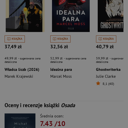
KSIĄŻKA
KSIĄŻKA
KSIĄŻKA
37,49 zł
32,56 zł
40,79 zł
49,99 zł
52,99 zł
59,99 zł
- sugerowana cena
- sugerowana cena
- sugerowana c
detaliczna
detaliczna
detaliczna
Władca liczb (2026)
Idealna para
Ghostwriterka
Marek Krajewski
Marcel Moss
Julie Clarke
8,1 (40)
Oceny i recenzje książki
Osada
Średnia ocen:
7.43
/10