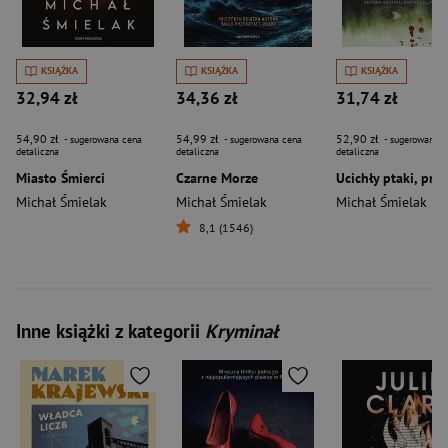
KSIĄŻKA
KSIĄŻKA
KSIĄŻKA
32,94 zł
34,36 zł
31,74 zł
54,90 zł
54,99 zł
52,90 zł
- sugerowana cena
- sugerowana cena
- sugerowana c
detaliczna
detaliczna
detaliczna
Miasto Śmierci
Czarne Morze
Michał Śmielak
Michał Śmielak
Michał Śmielak
8,1 (1546)
Inne książki z kategorii
Kryminał