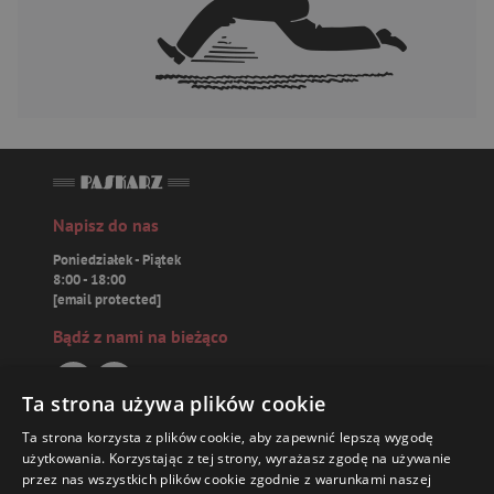
Napisz do nas
Poniedziałek - Piątek
8:00 - 18:00
[email protected]
Bądź z nami na bieżąco
Ta strona używa plików cookie
Ta strona korzysta z plików cookie, aby zapewnić lepszą wygodę
Paskarz.pl
użytkowania. Korzystając z tej strony, wyrażasz zgodę na używanie
przez nas wszystkich plików cookie zgodnie z warunkami naszej