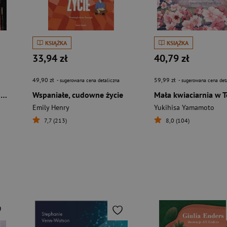
KSIĄŻKA
KSIĄŻKA
33,94 zł
40,79 zł
49,90 zł
59,99 zł
- sugerowana cena detaliczna
- sugerowana cena det
Dobrze wychowani. Jak wytresowano milenialsów
Wspaniałe, cudowne życie
Mała kwiaciarnia w T
Emily Henry
Yukihisa Yamamoto
7,7 (213)
8,0 (104)