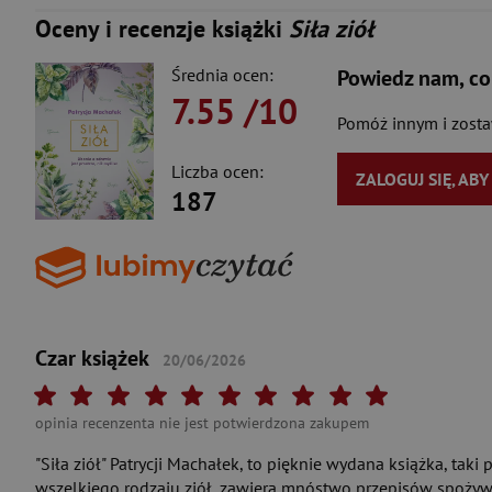
Oceny i recenzje książki
Siła ziół
Średnia ocen:
Powiedz nam, co
7.55
/10
Pomóż innym i zost
Liczba ocen:
ZALOGUJ SIĘ, AB
187
Czar książek
20/06/2026
Twoja ocena: Beznadziejna 1/10"
Twoja ocena: Bardzo słaba 2/10"
Twoja ocena: Słaba 3/10"
Twoja ocena: Może być 4/10"
Twoja ocena: Przeciętna 5/10"
Twoja ocena: Dobra 6/10"
Twoja ocena: Bardzo dobra 7/10
Twoja ocena: Rewelacyjna 
Twoja ocena: Wybitna 
Twoja ocena: Arcy
opinia recenzenta nie jest potwierdzona zakupem
"Siła ziół" Patrycji Machałek, to pięknie wydana książka, taki 
wszelkiego rodzaju ziół, zawiera mnóstwo przepisów spożywc