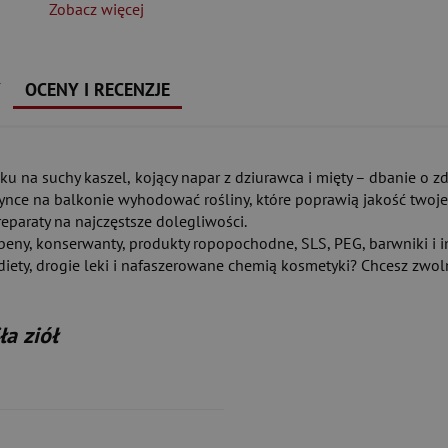
Zobacz więcej
Y
OCENY I RECENZJE
ku na suchy kaszel,
kojący napar z dziurawca i mięty – dbanie o zd
ynce na balkonie wyhodować rośliny, które poprawią jakość twoje
eparaty na najczęstsze dolegliwości.
eny, konserwanty, produkty ropopochodne, SLS, PEG, barwniki i i
iety, drogie leki i nafaszerowane chemią kosmetyki? Chcesz zwolni
ła ziół