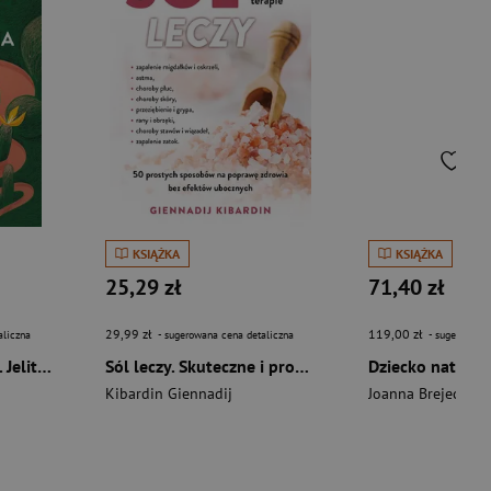
KSIĄŻKA
KSIĄŻKA
25,29 zł
71,40 zł
29,99 zł
119,00 zł
aliczna
- sugerowana cena detaliczna
- sugerowana 
Historia wewnętrzna. Jelita – najbardziej fascynujący organ naszego ciała
Sól leczy. Skuteczne i proste terapie
Dziecko natural
Kibardin Giennadij
Joanna Brejecka-