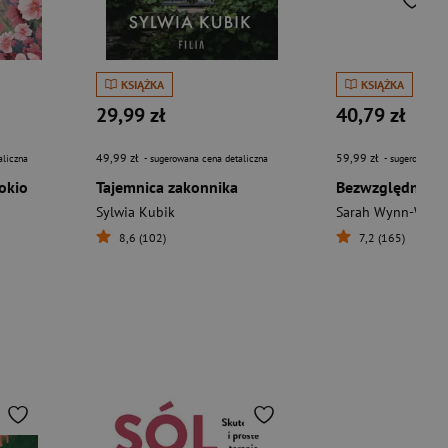
KSIĄŻKA
KSIĄŻKA
29,99 zł
40,79 zł
49,99 zł
59,99 zł
aliczna
- sugerowana cena detaliczna
- sugerowana c
okio
Tajemnica zakonnika
Sylwia Kubik
Sarah Wynn-Willi
8,6 (102)
7,2 (165)