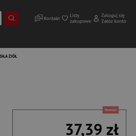
Listy
Zaloguj się
Kontakt
zakupowe
Załóż konto
SIŁA ZIÓŁ
Nowość
37,39 zł