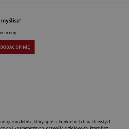
 myślisz!
aw ocenę!
Y DODAĆ OPINIĘ
"
8/10"
9/10"
dzieło 10/10"
podręczny zielnik, który oprócz konkretnej charakterystyki
zych i kosmetycznych, oczywiście ziołowych, które bez