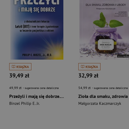
KSIĄŻKA
KSIĄŻKA
39,49 zł
32,99 zł
49,99 zł
54,99 zł
- sugerowana cena detaliczna
- sugerowana cena detaliczna
Przeżyli i mają się dobrze. Z doswiadczeń lekarza - Letril (B17) i inne terapie żywieniowe w leczeniu pacjentów z rakiem
Binzel Philip E. Jr.
Małgorzata Kaczmarczyk