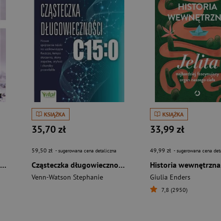
KSIĄŻKA
KSIĄŻKA
35,70 zł
33,99 zł
59,50 zł
49,99 zł
- sugerowana cena detaliczna
- sugerowana cena det
Zioła dla smaku, zdrowia i urody
Cząsteczka długowieczności C15:0 Nowe spojrzenie nauki na uzdrawiające tłuszcze, tempo starzenia, stany zapalne, otyłość i choroby przewlekłe
Venn-Watson Stephanie
Giulia Enders
7,8 (2950)