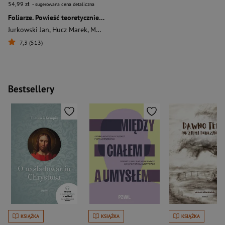
54,99 zł
- sugerowana cena detaliczna
Foliarze. Powieść teoretycznie spiskowa
Jurkowski Jan
,
Hucz Marek
,
Marcin Osiadacz
7,3 (513)
Bestsellery
KSIĄŻKA
KSIĄŻKA
KSIĄŻKA