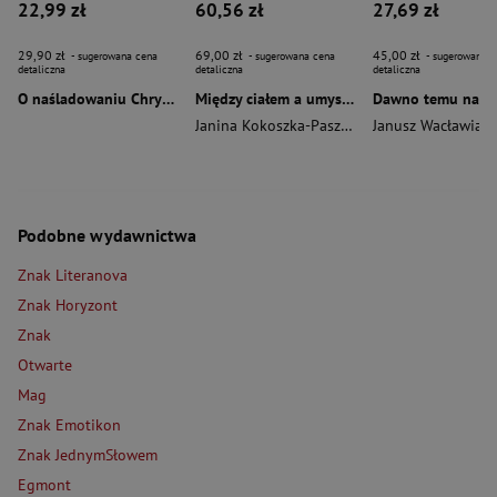
22,99 zł
60,56 zł
27,69 zł
29,90 zł
69,00 zł
45,00 zł
- sugerowana cena
- sugerowana cena
- sugerowana c
detaliczna
detaliczna
detaliczna
O naśladowaniu Chrystusa wyd. 2026
Między ciałem a umysłem
Janina Kokoszka-Paszkot
,
Piotr Wierzbiński
Janusz Wacławiak
Podobne wydawnictwa
Znak Literanova
Znak Horyzont
Znak
Otwarte
Mag
Znak Emotikon
Znak JednymSłowem
Egmont