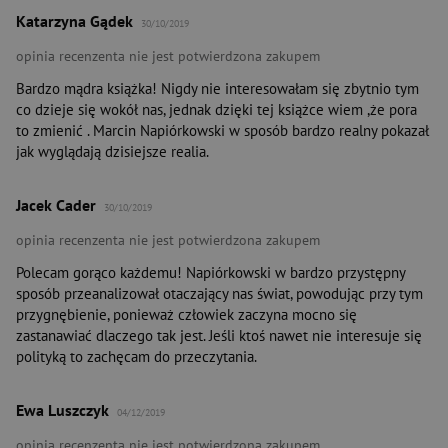
Katarzyna Gądek
30/10/2019
opinia recenzenta nie jest potwierdzona zakupem
Bardzo mądra książka! Nigdy nie interesowałam się zbytnio tym
co dzieje się wokół nas, jednak dzięki tej książce wiem ,że pora
to zmienić . Marcin Napiórkowski w sposób bardzo realny pokazał
jak wyglądają dzisiejsze realia.
Jacek Cader
30/10/2019
opinia recenzenta nie jest potwierdzona zakupem
Polecam gorąco każdemu! Napiórkowski w bardzo przystępny
sposób przeanalizował otaczający nas świat, powodując przy tym
przygnębienie, ponieważ człowiek zaczyna mocno się
zastanawiać dlaczego tak jest. Jeśli ktoś nawet nie interesuje się
polityką to zachęcam do przeczytania.
Ewa Luszczyk
04/12/2019
opinia recenzenta nie jest potwierdzona zakupem