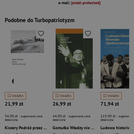
e-mail:
[email protected]
Podobne do Turbopatriotyzm
KSIĄŻKA
KSIĄŻKA
KSIĄŻKA
21,99 zł
26,99 zł
71,94 zł
34,90 zł
44,90 zł
119,90 zł
- sugerowana cena
- sugerowana cena
- sugerowana
detaliczna
detaliczna
detaliczna
Kiczery Podróż przez Bieszczady
Gomułka Władzy nie oddamy