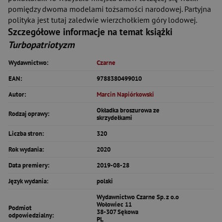
pomiędzy dwoma modelami tożsamości narodowej. Partyjna
polityka jest tutaj zaledwie wierzchołkiem góry lodowej.
Szczegółowe informacje na temat książki
Turbopatriotyzm
Wydawnictwo:
Czarne
EAN:
9788380499010
Autor:
Marcin Napiórkowski
Okładka broszurowa ze
Rodzaj oprawy:
skrzydełkami
Liczba stron:
320
Rok wydania:
2020
Data premiery:
2019-08-28
Język wydania:
polski
Wydawnictwo Czarne Sp. z o.o
Wołowiec 11
Podmiot
38-307 Sękowa
odpowiedzialny:
PL