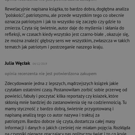
Rewelacyjnie napisana książka, to bardzo dobra, dogłębna analiza
"polskości", patriotyzmu, ale przede wszystkim tego co obecnie
oznacza patriotyzm i jak to wszystko się zaczęło czy gdzie to
zmierza. Czyta się świetnie, autor daje do myślenia i skłania do
refleksji, w czasach kiedy wszytsko jest czarno-białe , okazuje się,
że można znaleźć głębszy sens we wszystkim, zwłaszcza w takich
tematch jak patriotym i postrzeganie naszego kraju.
Julia Węcłak
04/12/2019
opinia recenzenta nie jest potwierdzona zakupem
Zdecydowanie jedna z lepszych, mądrzejszych książek jakie
czytałam ostatnimi czasy. Postanowiłam zorbić sobie przerwę od
powieści, fabuły i poczytać kilka reportaży czy ksiażek, które
skłonią mnie bardziej do zastanowienia się na codziennością. Tu
mamy styczność z bardzo dobrą, świetnie przygotowaną i
napisaną analizą tego co autor nazywa i traktuj za
patriotyzm. Bardzo dobrze się czyta, dostartcza całej masy
informacji i danych o jakich cześniej nie miałam pojęcia. Rozkłąda
na czynniki pierwze otaczający nas polityczny świat i to co kryje