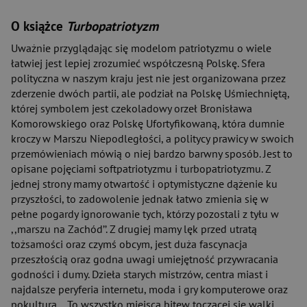
O książce
Turbopatriotyzm
Uważnie przyglądając się modelom patriotyzmu o wiele
łatwiej jest lepiej zrozumieć współczesną Polskę. Sfera
polityczna w naszym kraju jest nie jest organizowana przez
zderzenie dwóch partii, ale podział na Polskę Uśmiechniętą,
której symbolem jest czekoladowy orzeł Bronisława
Komorowskiego oraz Polskę Ufortyfikowaną, która dumnie
kroczy w Marszu Niepodległości, a politycy prawicy w swoich
przemówieniach mówią o niej bardzo barwny sposób. Jest to
opisane pojęciami softpatriotyzmu i turbopatriotyzmu. Z
jednej strony mamy otwartość i optymistyczne dążenie ku
przyszłości, to zadowolenie jednak łatwo zmienia się w
pełne pogardy ignorowanie tych, którzy pozostali z tyłu w
,,marszu na Zachód’’. Z drugiej mamy lęk przed utratą
tożsamości oraz czymś obcym, jest duża fascynacja
przeszłością oraz godna uwagi umiejętność przywracania
godności i dumy. Dzieła starych mistrzów, centra miast i
najdalsze peryferia internetu, moda i gry komputerowe oraz
pokultura… To wszystko miejsca bitew toczącej się walki