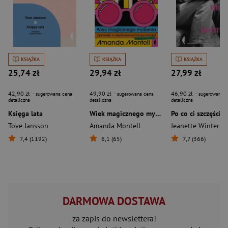
KSIĄŻKA
KSIĄŻKA
KSIĄŻKA
25,74 zł
29,94 zł
27,99 zł
42,90 zł
49,90 zł
46,90 zł
- sugerowana cena
- sugerowana cena
- sugerowana c
detaliczna
detaliczna
detaliczna
Księga lata
Wiek magicznego myślenia. Opowieść o współczesnej irracjonalności
Tove Jansson
Amanda Montell
Jeanette Winterso
7,4 (1192)
6,1 (65)
7,7 (366)
DARMOWA DOSTAWA
za zapis do newslettera!