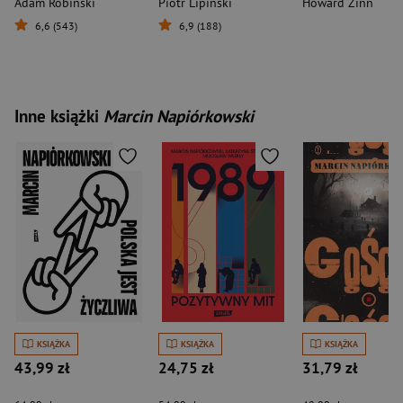
Adam Robiński
Piotr Lipiński
Howard Zinn
6,6 (543)
6,9 (188)
Inne książki
Marcin Napiórkowski
KSIĄŻKA
KSIĄŻKA
KSIĄŻKA
43,99 zł
24,75 zł
31,79 zł