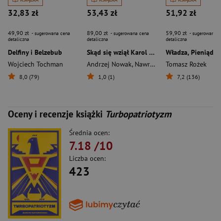
32,83 zł
53,43 zł
51,92 zł
49,90 zł
89,00 zł
59,90 zł
- sugerowana cena
- sugerowana cena
- sugerowana c
detaliczna
detaliczna
detaliczna
Delfiny i Belzebub
Skąd się wziął Karol Nawrocki. Andrzej Nowak rozmawia z prezydentem RP
Wojciech Tochman
Andrzej Nowak
,
Nawrocki Karol
Tomasz Rożek
8,0 (79)
1,0 (1)
7,2 (136)
Oceny i recenzje książki
Turbopatriotyzm
Średnia ocen:
7.18
/10
Liczba ocen:
423