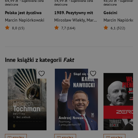
64,99 zł
54,99 zł
48,00 zł
- sugerowana cena
- sugerowana cena
- sugerowana c
detaliczna
detaliczna
detaliczna
Polska jest życzliwa
1989. Pozytywny mit
Gościni
Marcin Napiórkowski
Mirosław Wlekły
,
Marcin Napiórkowski
Marcin Napiórkow
,
Katar
8,0 (15)
7,7 (164)
6,1 (322)
Inne książki z kategorii
Fakt
KSIĄŻKA
KSIĄŻKA
KSIĄŻKA