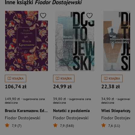
Inne książki
Fiodor Dostojewski
KSIĄŻKA
KSIĄŻKA
KSIĄŻKA
106,74 zł
24,99 zł
22,38 zł
149,90 zł
39,80 zł
34,90 zł
- sugerowana cena
- sugerowana cena
- sugerowana c
detaliczna
detaliczna
detaliczna
Bracia Karamazow. Edycja elegancka
Notatki z podziemia
Fiodor Dostojewski
Fiodor Dostojewski
Fiodor Dostojewsk
7,9 (7)
7,9 (568)
7,6 (11)