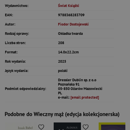
Wydawnictwo:
Świat Książki
EAN:
9788368283709
Autor:
Fiodor Dostojewski
Rodzaj oprawy:
Okładka twarda
Liczba stron:
208
Format:
14.0x22.2cm
Rok wydania:
2025
Język wydania:
polski
Dressler Dublin sp. z o.o
Poznańska 91
Podmiot odpowiedzialny:
05-850 Ożarów Mazowiecki
PL
e-mail:
[email protected]
Podobne do Wieczny mąż (edycja kolekcjonerska)