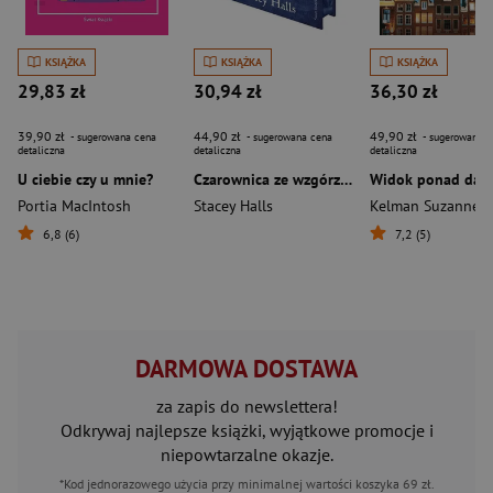
KSIĄŻKA
KSIĄŻKA
KSIĄŻKA
29,83 zł
30,94 zł
36,30 zł
39,90 zł
44,90 zł
49,90 zł
- sugerowana cena
- sugerowana cena
- sugerowana c
detaliczna
detaliczna
detaliczna
U ciebie czy u mnie?
Czarownica ze wzgórza (edycja kolekcjonerska)
Widok ponad dac
Portia MacIntosh
Stacey Halls
Kelman Suzanne
6,8 (6)
7,2 (5)
DARMOWA DOSTAWA
za zapis do newslettera!
Odkrywaj najlepsze książki, wyjątkowe promocje i
niepowtarzalne okazje.
*Kod jednorazowego użycia przy minimalnej wartości koszyka 69 zł.