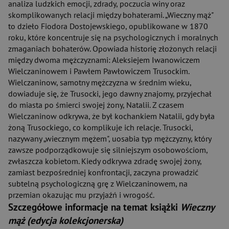
analiza ludzkich emocji, zdrady, poczucia winy oraz
skomplikowanych relacji między bohaterami. „Wieczny mąż"
to dzieło Fiodora Dostojewskiego, opublikowane w 1870
roku, które koncentruje się na psychologicznych i moralnych
zmaganiach bohaterów. Opowiada historię złożonych relacji
między dwoma mężczyznami: Aleksiejem Iwanowiczem
Wielczaninowem i Pawłem Pawłowiczem Trusockim.
Wielczaninow, samotny mężczyzna w średnim wieku,
dowiaduje się, że Trusocki, jego dawny znajomy, przyjechał
do miasta po śmierci swojej żony, Natalii. Z czasem
Wielczaninow odkrywa, że był kochankiem Natalii, gdy była
żoną Trusockiego, co komplikuje ich relacje. Trusocki,
nazywany „wiecznym mężem", uosabia typ mężczyzny, który
zawsze podporządkowuje się silniejszym osobowościom,
zwłaszcza kobietom. Kiedy odkrywa zdradę swojej żony,
zamiast bezpośredniej konfrontacji, zaczyna prowadzić
subtelną psychologiczną grę z Wielczaninowem, na
przemian okazując mu przyjaźń i wrogość.
Szczegółowe informacje na temat książki
Wieczny
mąż (edycja kolekcjonerska)