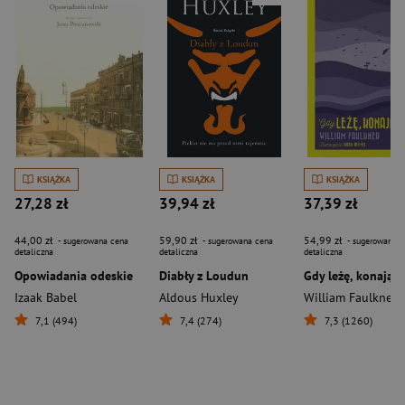
KSIĄŻKA
KSIĄŻKA
KSIĄŻKA
27,28 zł
39,94 zł
37,39 zł
44,00 zł
59,90 zł
54,99 zł
- sugerowana cena
- sugerowana cena
- sugerowana c
detaliczna
detaliczna
detaliczna
Opowiadania odeskie
Diabły z Loudun
Gdy leżę, konając
Izaak Babel
Aldous Huxley
William Faulkner
7,1 (494)
7,4 (274)
7,3 (1260)