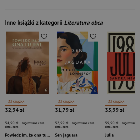
Inne książki z kategorii
Literatura obca
KSIĄŻKA
KSIĄŻKA
KSIĄŻKA
32,94 zł
31,79 zł
35,99 zł
54,90 zł
52,99 zł
59,90 zł
- sugerowana cena
- sugerowana cena
- sugerowana c
detaliczna
detaliczna
detaliczna
Powiedz im, że ona tu jest. W poszukiwaniu królowej Malajhy.
Sen jaguara
Julia