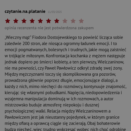
czytanie.na.platanie
11/03/2025
Twoja ocena: Beznadziejna 1/10"
Twoja ocena: Bardzo słaba 2/10"
Twoja ocena: Słaba 3/10"
Twoja ocena: Może być 4/10"
Twoja ocena: Przeciętna 5/10"
Twoja ocena: Dobra 6/10"
Twoja ocena: Bardzo dobra 7/10"
Twoja ocena: Rewelacyjna 8/10"
Twoja ocena: Wybitna 9/10"
Twoja ocena: Arcydzieło 10
opinia recenzenta nie jest potwierdzona zakupem
„Wieczny mąż” Fiodora Dostojewskiego to powieść licząca sobie
zaledwie 200 stron, ale niosąca ogromny ładunek emocji. I to
emocji pogmatwanych, bolesnych i trudnych, jakie mogą zaistnieć
w trójkącie miłosnym. Konfrontacja kochanka z mężem następuje
jednak dopiero po śmierci kobiety, a ten pierwszy, Wielczaninow,
nie ma pewności, czy Paweł Pawłowicz odkrył zdradę swej żony.
Między mężczyznami toczy się skomplikowana gra pozorów,
prowadzona głównie poprzez długie, emocjonujące dialogi, a
każdy z nich, mimo niechęci do rozmówcy, kontynuuje znajomość,
kierując się własnymi pobudkami. Napięcia, niedopowiedzenia i
wzajemna manipulacja dominują w ich rozmowach, a autor
mistrzowsko buduje atmosferę niepokoju i dusznej
psychologicznej walki. Relacja między Wielczaninowem a
Pawłowiczem jest jak nieustanny pojedynek, w którym granice
między ofiarą a oprawcą ciągle się zacierają. Obaj bohaterowie
budzą niechęć, więc trudno wykrzesać wobec nich choć odrobinę