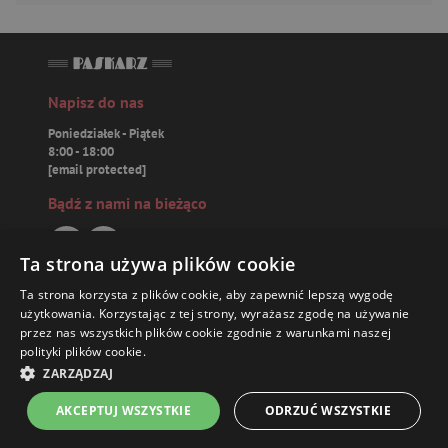
Napisz do nas
Poniedziałek - Piątek
8:00 - 18:00
[email protected]
Bądź z nami na bieżąco
Ta strona używa plików cookie
Ta strona korzysta z plików cookie, aby zapewnić lepszą wygodę
Paskarz.pl
użytkowania. Korzystając z tej strony, wyrażasz zgodę na używanie
przez nas wszystkich plików cookie zgodnie z warunkami naszej
polityki plików cookie.
Zamówienia
39,94 ZŁ
ZARZĄDZAJ
Książki
AKCEPTUJ WSZYSTKIE
ODRZUĆ WSZYSTKIE
Strona główna
Menu
Kontakt
Listy zakupowe