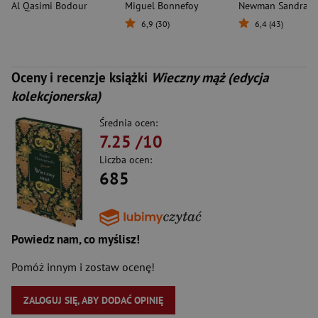
Al Qasimi Bodour
Miguel Bonnefoy
Newman Sandra
6,9 (30)
6,4 (43)
Oceny i recenzje książki
Wieczny mąż (edycja
kolekcjonerska)
Średnia ocen:
7.25
/10
Liczba ocen:
685
Powiedz nam, co myślisz!
Pomóż innym i zostaw ocenę!
ZALOGUJ SIĘ, ABY DODAĆ OPINIĘ