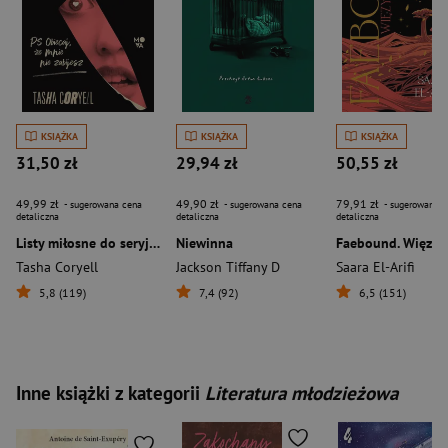
KSIĄŻKA
KSIĄŻKA
KSIĄŻKA
31,50 zł
29,94 zł
50,55 zł
49,99 zł
49,90 zł
79,91 zł
- sugerowana cena
- sugerowana cena
- sugerowana c
detaliczna
detaliczna
detaliczna
Listy miłosne do seryjnego mordercy
Niewinna
Faebound. Więzy 
Tasha Coryell
Jackson Tiffany D
Saara El-Arifi
5,8 (119)
7,4 (92)
6,5 (151)
Inne książki z kategorii
Literatura młodzieżowa