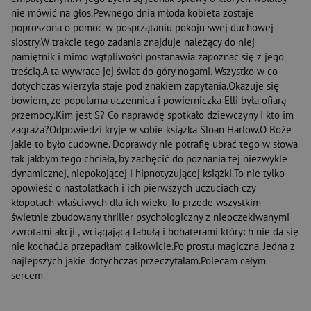
nie mówić na głos.Pewnego dnia młoda kobieta zostaje
poproszona o pomoc w posprzątaniu pokoju swej duchowej
siostry.W trakcie tego zadania znajduje należący do niej
pamiętnik i mimo wątpliwości postanawia zapoznać się z jego
treścią.A ta wywraca jej świat do góry nogami. Wszystko w co
dotychczas wierzyła staje pod znakiem zapytania.Okazuje się
bowiem, że popularna uczennica i powierniczka Elli była ofiarą
przemocy.Kim jest S? Co naprawdę spotkało dziewczyny I kto im
zagraża?Odpowiedzi kryje w sobie książka Sloan Harlow.O Boże
jakie to było cudowne. Doprawdy nie potrafię ubrać tego w słowa
tak jakbym tego chciała, by zachęcić do poznania tej niezwykle
dynamicznej, niepokojącej i hipnotyzującej książki.To nie tylko
opowieść o nastolatkach i ich pierwszych uczuciach czy
kłopotach właściwych dla ich wieku.To przede wszystkim
świetnie zbudowany thriller psychologiczny z nieoczekiwanymi
zwrotami akcji , wciągającą fabułą i bohaterami których nie da się
nie kochać.Ja przepadłam całkowicie.Po prostu magiczna. Jedna z
najlepszych jakie dotychczas przeczytałam.Polecam całym
sercem