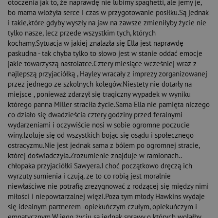
otoczenia jak to, że naprawdę nie lubimy spaghetti, ale jemy je,
bo mama włożyła serce i czas w przygotowanie posiłku.Są jednak
i takie,które gdyby wyszły na jaw na zawsze zmieniłyby życie nie
tylko nasze, lecz przede wszystkim tych, których
kochamy.Sytuacja w jakiej znalazła się Ella jest naprawdę
paskudna - tak chyba tylko to słowo jest w stanie oddać emocje
jakie towarzyszą nastolatce.Cztery miesiące wcześniej wraz z
najlepszą przyjaciółką , Hayley wracały z imprezy zorganizowanej
przez jednego ze szkolnych kolegów.Niestety nie dotarły na
miejsce , ponieważ zdarzył się tragiczny wypadek w wyniku
którego panna Miller straciła życie.Sama Ella nie pamięta niczego
co działo się dwadzieścia cztery godziny przed feralnymi
wydarzeniami i oczywiście nosi w sobie ogromne poczucie
winy.Izoluje się od wszystkich bojąc się osądu i społecznego
ostracyzmu.Nie jest jednak sama z bólem po ogromnej stracie,
której doświadczyła.Zrozumienie znajduje w ramionach..
chłopaka przyjaciółki Sawyera.I choć początkowo dręczą ich
wyrzuty sumienia i czują, że to co robią jest moralnie
niewłaściwe nie potrafią zrezygnować z rodzącej się między nimi
miłości i niepowtarzalnej więzi.Poza tym młody Hawkins wydaje
się idealnym partnerem -opiekuńczym czułym, opiekuńczym i
empatycznym.W jego życiu są jednak sprawy o których wolałby