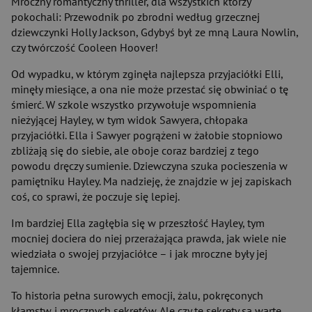
Mroczny romantyczny thriller, dla wszystkich którzy
pokochali: Przewodnik po zbrodni według grzecznej
dziewczynki Holly Jackson, Gdybyś był ze mną Laura Nowlin,
czy twórczość Cooleen Hoover!
Od wypadku, w którym zginęła najlepsza przyjaciółki Elli,
minęły miesiące, a ona nie może przestać się obwiniać o tę
śmierć. W szkole wszystko przywołuje wspomnienia
nieżyjącej Hayley, w tym widok Sawyera, chłopaka
przyjaciółki. Ella i Sawyer pogrążeni w żałobie stopniowo
zbliżają się do siebie, ale oboje coraz bardziej z tego
powodu dręczy sumienie. Dziewczyna szuka pocieszenia w
pamiętniku Hayley. Ma nadzieję, że znajdzie w jej zapiskach
coś, co sprawi, że poczuje się lepiej.
Im bardziej Ella zagłębia się w przeszłość Hayley, tym
mocniej dociera do niej przerażająca prawda, jak wiele nie
wiedziała o swojej przyjaciółce – i jak mroczne były jej
tajemnice.
To historia pełna surowych emocji, żalu, pokręconych
kłamstw i mrocznych sekretów. Ale czy te sekrety są warte