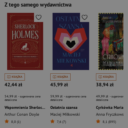
Z tego samego wydawnictwa
KSIĄŻKA
KSIĄŻKA
KSIĄŻKA
42,44 zł
45,99 zł
38,94 zł
54,99 zł
59,99 zł
49,99 zł
- sugerowana cena
- sugerowana cena
- sugerowana c
detaliczna
detaliczna
detaliczna
Wspomnienia Sherlocka Holmesa. Sherlock Holmes
Ostatnia szansa
Cyrkówka Mariann
Arthur Conan Doyle
Maciej Miłkowski
Anna Fryczkowska
8,0 (1)
7,6 (7)
8,1 (895)