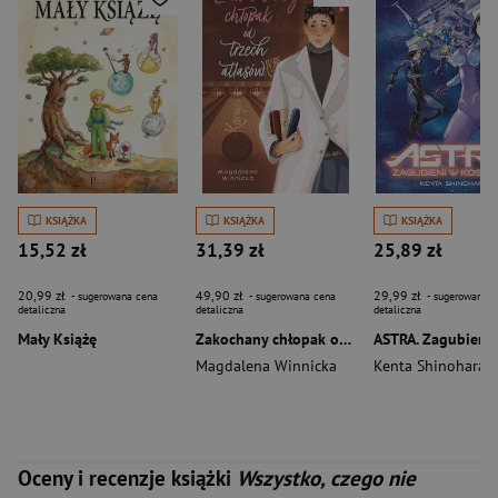
KSIĄŻKA
KSIĄŻKA
KSIĄŻKA
15,52 zł
31,39 zł
25,89 zł
20,99 zł
49,90 zł
29,99 zł
- sugerowana cena
- sugerowana cena
- sugerowana c
detaliczna
detaliczna
detaliczna
Mały Książę
Zakochany chłopak od trzech atlasów
Magdalena Winnicka
Kenta Shinohara
Oceny i recenzje książki
Wszystko, czego nie