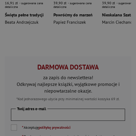
16,91 zł
39,90 zł
39,90 zł
- sugerowana cena
- sugerowana cena
- sugerowana c
detaliczna
detaliczna
detaliczna
Święta pełne tradycji
Powróćmy do marzeń
Beata Andrzejczuk
Papież Franciszek
Marcin Ciechanow
DARMOWA DOSTAWA
za zapis do newslettera!
Odkrywaj najlepsze książki, wyjątkowe promocje i
niepowtarzalne okazje.
*Kod jednorazowego użycia przy minimalnej wartości koszyka 69 zł.
Twój adres e-mail
*
Akceptuję
politykę prywatności