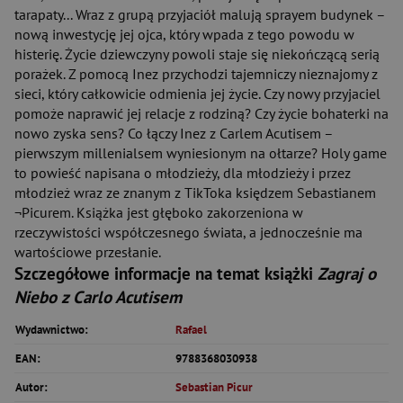
tarapaty... Wraz z grupą przyjaciół malują sprayem budynek –
nową inwestycję jej ojca, który wpada z tego powodu w
histerię. Życie dziewczyny powoli staje się niekończącą serią
porażek. Z pomocą Inez przychodzi tajemniczy nieznajomy z
sieci, który całkowicie odmienia jej życie. Czy nowy przyjaciel
pomoże naprawić jej relacje z rodziną? Czy życie bohaterki na
nowo zyska sens? Co łączy Inez z Carlem Acutisem –
pierwszym millenialsem wyniesionym na ołtarze? Holy game
to powieść napisana o młodzieży, dla młodzieży i przez
młodzież wraz ze znanym z TikToka księdzem Sebastianem
¬Picurem. Książka jest głęboko zakorzeniona w
rzeczywistości współczesnego świata, a jednocześnie ma
wartościowe przesłanie.
Szczegółowe informacje na temat książki
Zagraj o
Niebo z Carlo Acutisem
Wydawnictwo:
Rafael
EAN:
9788368030938
Autor:
Sebastian Picur