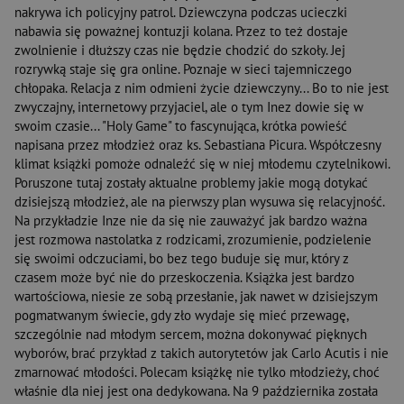
nakrywa ich policyjny patrol. Dziewczyna podczas ucieczki
nabawia się poważnej kontuzji kolana. Przez to też dostaje
zwolnienie i dłuższy czas nie będzie chodzić do szkoły. Jej
rozrywką staje się gra online. Poznaje w sieci tajemniczego
chłopaka. Relacja z nim odmieni życie dziewczyny... Bo to nie jest
zwyczajny, internetowy przyjaciel, ale o tym Inez dowie się w
swoim czasie... "Holy Game" to fascynująca, krótka powieść
napisana przez młodzież oraz ks. Sebastiana Picura. Współczesny
klimat książki pomoże odnaleźć się w niej młodemu czytelnikowi.
Poruszone tutaj zostały aktualne problemy jakie mogą dotykać
dzisiejszą młodzież, ale na pierwszy plan wysuwa się relacyjność.
Na przykładzie Inze nie da się nie zauważyć jak bardzo ważna
jest rozmowa nastolatka z rodzicami, zrozumienie, podzielenie
się swoimi odczuciami, bo bez tego buduje się mur, który z
czasem może być nie do przeskoczenia. Książka jest bardzo
wartościowa, niesie ze sobą przesłanie, jak nawet w dzisiejszym
pogmatwanym świecie, gdy zło wydaje się mieć przewagę,
szczególnie nad młodym sercem, można dokonywać pięknych
wyborów, brać przykład z takich autorytetów jak Carlo Acutis i nie
zmarnować młodości. Polecam książkę nie tylko młodzieży, choć
właśnie dla niej jest ona dedykowana. Na 9 października została