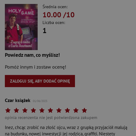
Średnia ocen:
10.00
/10
Liczba ocen:
1
Powiedz nam, co myślisz!
Pomóż innym i zostaw ocenę!
ZALOGUJ SIĘ, ABY DODAĆ OPINIĘ
Czar książek
01/06/2025
Twoja ocena: Beznadziejna 1/10"
Twoja ocena: Bardzo słaba 2/10"
Twoja ocena: Słaba 3/10"
Twoja ocena: Może być 4/10"
Twoja ocena: Przeciętna 5/10"
Twoja ocena: Dobra 6/10"
Twoja ocena: Bardzo dobra 7/10"
Twoja ocena: Rewelacyjna 8/10"
Twoja ocena: Wybitna 9/10"
Twoja ocena: Arcydzieło 10
opinia recenzenta nie jest potwierdzona zakupem
Inez, chcąc zrobić na złość ojcu, wraz z grupką przyjaciół malują
na budynku, nowej inwestycji jej rodzica, graffiti. Niestety