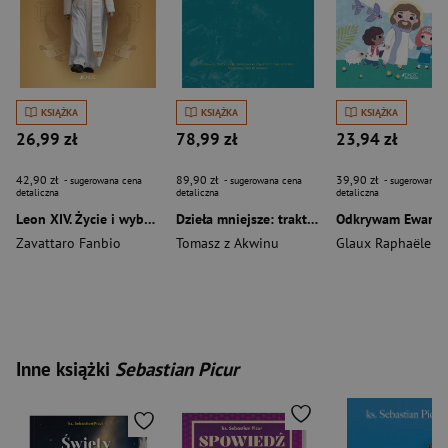
KSIĄŻKA
KSIĄŻKA
KSIĄŻKA
26,99 zł
78,99 zł
23,94 zł
42,90 zł
89,90 zł
39,90 zł
- sugerowana cena
- sugerowana cena
- sugerowana c
detaliczna
detaliczna
detaliczna
Leon XIV. Życie i wybory
Dzieła mniejsze: traktaty
Zavattaro Fanbio
Tomasz z Akwinu
Glaux Raphaële
Inne książki
Sebastian Picur