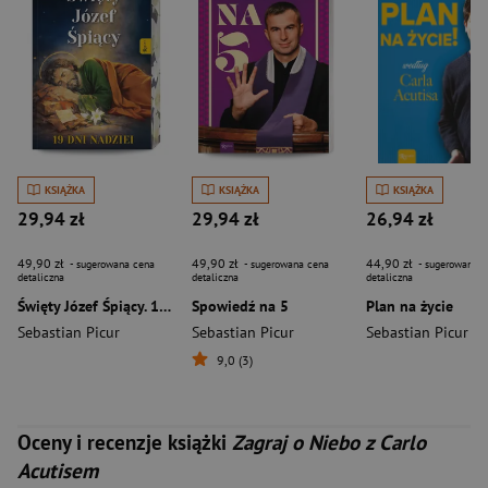
KSIĄŻKA
KSIĄŻKA
KSIĄŻKA
29,94 zł
29,94 zł
26,94 zł
49,90 zł
49,90 zł
44,90 zł
- sugerowana cena
- sugerowana cena
- sugerowana c
detaliczna
detaliczna
detaliczna
Święty Józef Śpiący. 19 dni nadziei
Spowiedź na 5
Plan na życie
Sebastian Picur
Sebastian Picur
Sebastian Picur
9,0 (3)
Oceny i recenzje książki
Zagraj o Niebo z Carlo
Acutisem