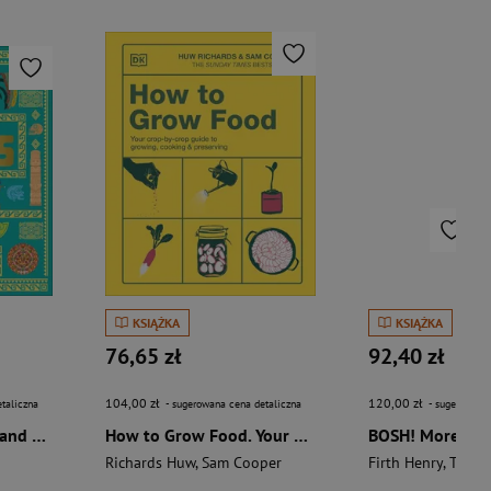
KSIĄŻKA
KSIĄŻKA
76,65 zł
92,40 zł
104,00 zł
120,00 zł
taliczna
- sugerowana cena detaliczna
- sugerowana 
The Aztecs. The Rise and Fall of a Mighty Empire
How to Grow Food. Your Crop-by-Crop Guide to Growing, Cooking, & Preserving
Richards Huw
,
Sam Cooper
Firth Henry
,
Theas