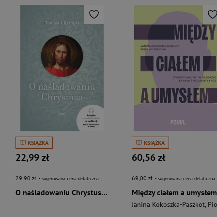
KSIĄŻKA
KSIĄŻKA
22,99 zł
60,56 zł
29,90 zł
69,00 zł
- sugerowana cena detaliczna
- sugerowana cena detaliczna
O naśladowaniu Chrystusa wyd. 2026
Między ciałem a umysłem
Janina Kokoszka-Paszkot
,
Piotr Wierzbińsk