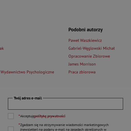
Podobni autorzy
Paweł Waszkiewicz
ak
Gabriel-Węglowski Michał
Opracowanie Zbiorowe
James Morrison
 Wydawnictwo Psychologiczne
Praca zbiorowa
Twój adres e-mail
*
Akceptuję
politykę prywatności
*
Zgadzam się na otrzymywanie wiadomości marketingowych
(newsletter) na podany
e-mail
na zasadach określonych w