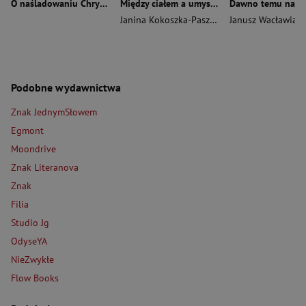
O naśladowaniu Chrystusa wyd. 2026
Między ciałem a umysłem
Janina Kokoszka-Paszkot
,
Piotr Wierzbiński
Janusz Wacławiak
Podobne wydawnictwa
Znak JednymSłowem
Egmont
Moondrive
Znak Literanova
Znak
Filia
Studio Jg
OdyseYA
NieZwykłe
Flow Books