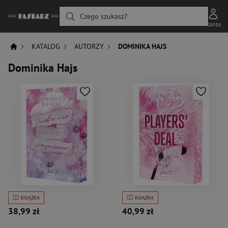
Czego szukasz?
Konto
KATALOG
AUTORZY
DOMINIKA HAJS
Dominika Hajs
KSIĄŻKA
KSIĄŻKA
38,99 zł
40,99 zł