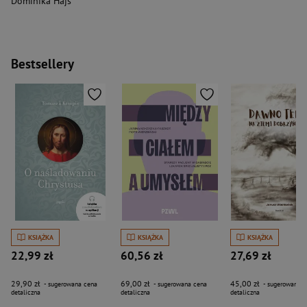
Dominika Hajs
Bestsellery
KSIĄŻKA
KSIĄŻKA
KSIĄŻKA
22,99 zł
60,56 zł
27,69 zł
29,90 zł
69,00 zł
45,00 zł
- sugerowana cena
- sugerowana cena
- sugerowana c
detaliczna
detaliczna
detaliczna