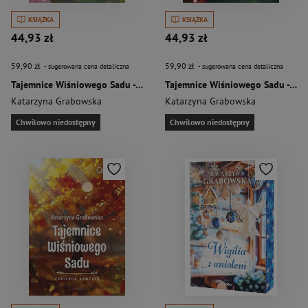
KSIĄŻKA
KSIĄŻKA
44,93 zł
44,93 zł
59,90 zł
59,90 zł
- sugerowana cena detaliczna
- sugerowana cena detaliczna
Tajemnice Wiśniowego Sadu - Wiosna pełna sekretów (Większe Litery)
Tajemnice Wiśniowego Sadu - W upale lata (Większe Litery)
Katarzyna Grabowska
Katarzyna Grabowska
Chwilowo niedostępny
Chwilowo niedostępny