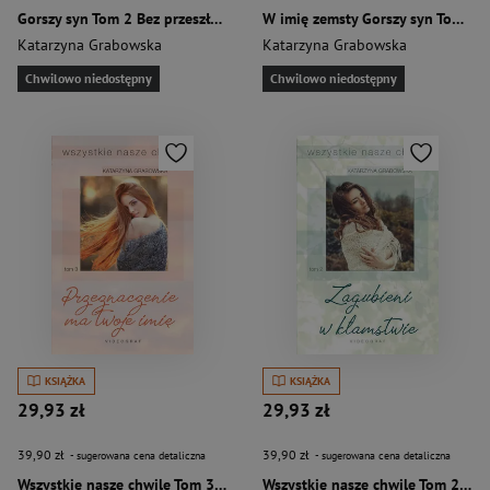
Gorszy syn Tom 2 Bez przeszłości
W imię zemsty Gorszy syn Tom 1
Katarzyna Grabowska
Katarzyna Grabowska
Chwilowo niedostępny
Chwilowo niedostępny
KSIĄŻKA
KSIĄŻKA
29,93 zł
29,93 zł
39,90 zł
39,90 zł
- sugerowana cena detaliczna
- sugerowana cena detaliczna
Wszystkie nasze chwile Tom 3 Przeznaczenie ma twoje imię
Wszystkie nasze chwile Tom 2. Zagubieni w kłamstwie