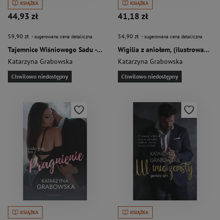
KSIĄŻKA
KSIĄŻKA
44,93 zł
41,18 zł
59,90 zł
54,90 zł
- sugerowana cena detaliczna
- sugerowana cena detaliczna
Tajemnice Wiśniowego Sadu - Jesienne powroty (Większe Litery)
Wigilia z aniołem, (ilustrowanene brzegi)
Katarzyna Grabowska
Katarzyna Grabowska
Chwilowo niedostępny
Chwilowo niedostępny
KSIĄŻKA
KSIĄŻKA