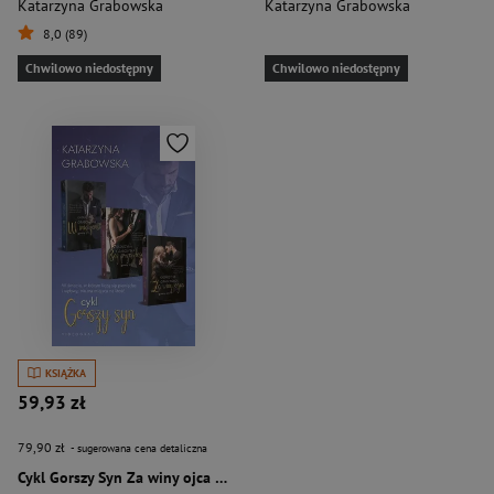
Katarzyna Grabowska
Katarzyna Grabowska
8,0 (89)
Chwilowo niedostępny
Chwilowo niedostępny
KSIĄŻKA
59,93 zł
79,90 zł
- sugerowana cena detaliczna
Cykl Gorszy Syn Za winy ojca / Bez przeszłości / W imię zemsty Pakiet