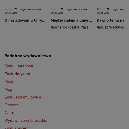
29,90 zł
69,00 zł
45,00 zł
- sugerowana cena
- sugerowana cena
- sugerowana c
detaliczna
detaliczna
detaliczna
O naśladowaniu Chrystusa wyd. 2026
Między ciałem a umysłem
Janina Kokoszka-Paszkot
,
Piotr Wierzbiński
Janusz Wacławiak
Podobne wydawnictwa
Znak Literanova
Znak Horyzont
Znak
Mag
Znak JednymSłowem
Otwarte
Czarne
Wydawnictwo Literackie
Znak Koncept