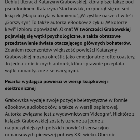
Debiut literacki Katarzyny Grabowskiej, która pisze także pod
pseudonimem Katarzyna Stachowiak, rozpoczął się od serii
książek „Magia ukryta w kamieniu”, „Wszystkie nasze chwile” i
„Gorszy syn”, To także autorka eBooków z cyklu „W kolorze
krwi” i zbioru opowiadań „Okna”.
W twórczości Grabowskiej
pojawiają się wątki psychologiczne, a także obrazowe
przedstawienie świata otaczającego głównych bohaterów
.
Zdaniem recenzentów większość powieści Katarzyny
Grabowskiej można określić jako emocjonalne rollercoastery.
To jedna z nielicznych autorek, która sprawnie przeplata
wątki romantyczne z sensacyjnymi.
Pisarka wydająca powieści w wersji książkowej i
elektronicznej
Grabowska wydaje swoje pozycje beletrystyczne w formie
eBooków, audiobooków, a także w wersji papierowej.
Autorka związana jest z wydawnictwem Videograf. Niektóre z
książek Grabowskiej zostały uznane za jedne z
najpoczytniejszych polskich powieści sensacyjno-
romansowych pierwszej połowy XXI wieku. Obecnie