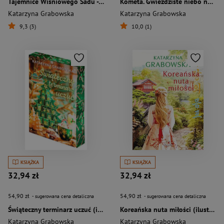
Tajemnice Wiśniowego Sadu - Wiosna pełna sekretów
Kometa. Gwieździste niebo nad nami. 2
Katarzyna Grabowska
Katarzyna Grabowska
9,3 (3)
10,0 (1)
KSIĄŻKA
KSIĄŻKA
32,94 zł
32,94 zł
54,90 zł
54,90 zł
- sugerowana cena detaliczna
- sugerowana cena detaliczna
Świąteczny terminarz uczuć (ilustrowane brzegi)
Koreańska nuta miłości (ilustrowane brzegi)
Katarzyna Grabowska
Katarzyna Grabowska