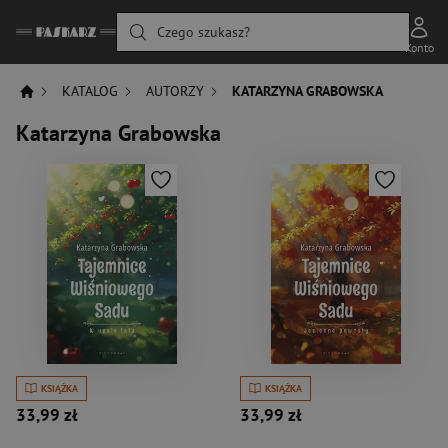
Czego szukasz?
Konto
KATALOG
AUTORZY
KATARZYNA GRABOWSKA
Katarzyna Grabowska
KSIĄŻKA
KSIĄŻKA
33,99 zł
33,99 zł