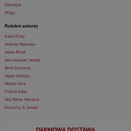
Olesiejuk
Wilga
Podobni autorzy
Katie Kirby
Andrzej Maleszka
Adam Mirek
Jean-Jacques Sempé
René Goscinny
Agata Gładysz
Mikkel Niva
Fredrik Edén
Nils Petter Mørland
Goscinny & Sempé
DARMOWA DOSTAWA