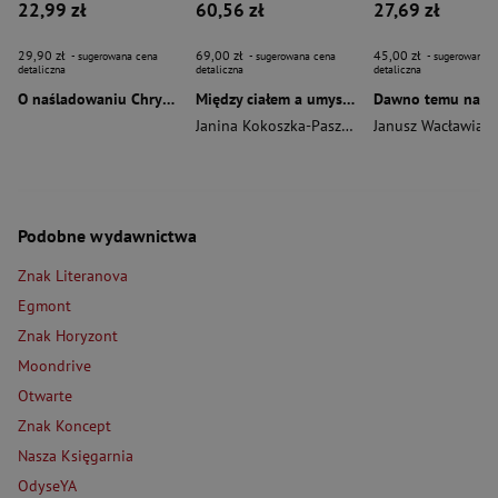
22,99 zł
60,56 zł
27,69 zł
29,90 zł
69,00 zł
45,00 zł
- sugerowana cena
- sugerowana cena
- sugerowana c
detaliczna
detaliczna
detaliczna
O naśladowaniu Chrystusa wyd. 2026
Między ciałem a umysłem
Janina Kokoszka-Paszkot
,
Piotr Wierzbiński
Janusz Wacławiak
Podobne wydawnictwa
Znak Literanova
Egmont
Znak Horyzont
Moondrive
Otwarte
Znak Koncept
Nasza Księgarnia
OdyseYA