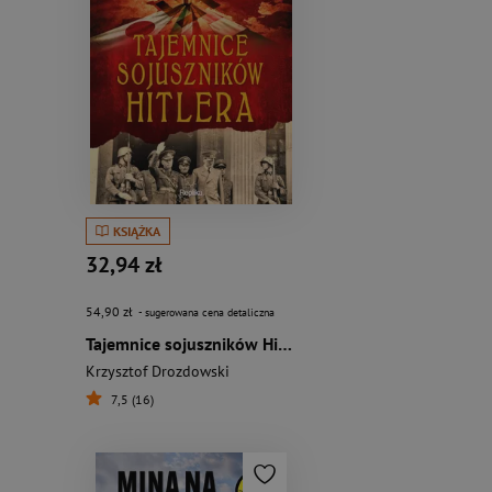
KSIĄŻKA
32,94 zł
54,90 zł
- sugerowana cena detaliczna
Tajemnice sojuszników Hitlera
Krzysztof Drozdowski
7,5 (16)