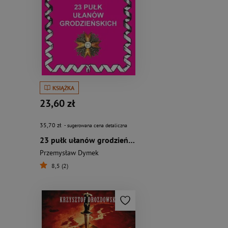
KSIĄŻKA
23,60 zł
try.
35,70 zł
- sugerowana cena detaliczna
23 pułk ułanów grodzieńskich
Przemysław Dymek
8,5 (2)