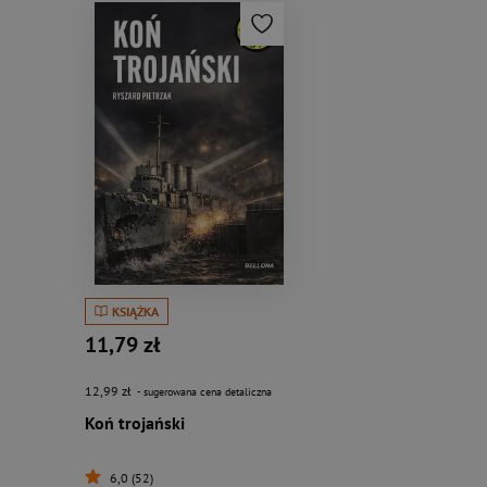
KSIĄŻKA
11,79 zł
12,99 zł
- sugerowana cena detaliczna
Koń trojański
6,0 (52)