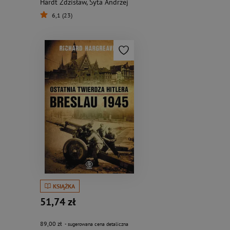
Hardt Zdzisław
,
Syta Andrzej
6,1 (23)
KSIĄŻKA
51,74 zł
89,00 zł
- sugerowana cena detaliczna