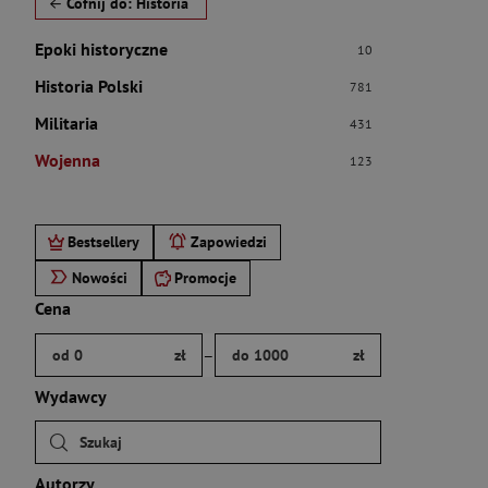
Cofnij do: Historia
Epoki historyczne
Liczba pozycji:
10
Historia Polski
Liczba pozycji:
781
Militaria
Liczba pozycji:
431
Wojenna
Liczba pozycji:
123
Po użyciu produkty będą automatycznie filtrowane. Wybierz fil
Bestsellery
Zapowiedzi
Nowości
Promocje
Cena
Brak ustawionego zakresu ceny.
Podaj zakres ceny w złotych.
–
od 0
zł
do 1000
zł
Wydawcy
Autorzy