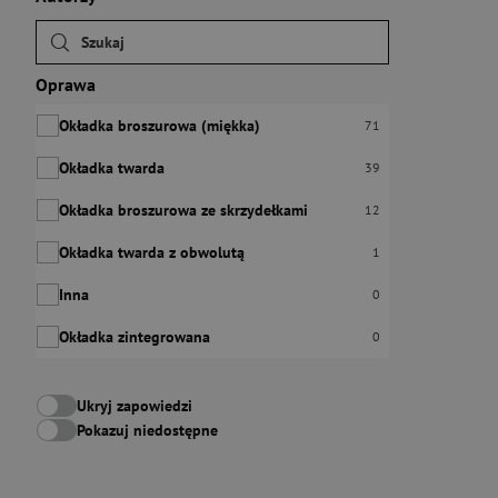
Oprawa
Okładka broszurowa (miękka)
Liczba pozycji:
71
Okładka twarda
Liczba pozycji:
39
Okładka broszurowa ze skrzydełkami
Liczba pozycji:
12
Okładka twarda z obwolutą
Liczba pozycji:
1
Inna
Liczba pozycji:
0
Okładka zintegrowana
Liczba pozycji:
0
Ukryj zapowiedzi
Pokazuj niedostępne