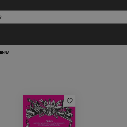
ENNA
try.