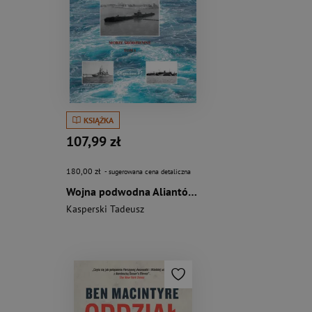
KSIĄŻKA
107,99 zł
180,00 zł
- sugerowana cena detaliczna
Wojna podwodna Aliantów 1940-1942. Morze Śródziemne. Tom 1
Kasperski Tadeusz