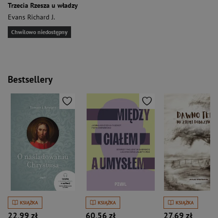
Trzecia Rzesza u władzy
Evans Richard J.
Chwilowo niedostępny
Bestsellery
KSIĄŻKA
KSIĄŻKA
KSIĄŻKA
22,99 zł
60,56 zł
27,69 zł