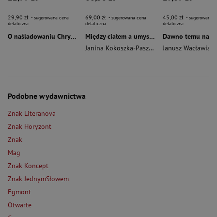
29,90 zł
69,00 zł
45,00 zł
- sugerowana cena
- sugerowana cena
- sugerowana c
detaliczna
detaliczna
detaliczna
O naśladowaniu Chrystusa wyd. 2026
Między ciałem a umysłem
Janina Kokoszka-Paszkot
,
Piotr Wierzbiński
Janusz Wacławiak
Podobne wydawnictwa
Znak Literanova
Znak Horyzont
Znak
Mag
Znak Koncept
Znak JednymSłowem
Egmont
Otwarte