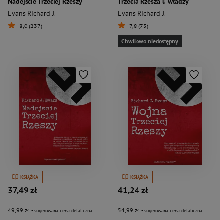
Nadejście Trzeciej Rzeszy
Trzecia Rzesza u władzy
Evans Richard J.
Evans Richard J.
8,0 (237)
7,8 (75)
Chwilowo niedostępny
KSIĄŻKA
KSIĄŻKA
37,49 zł
41,24 zł
49,99 zł
54,99 zł
- sugerowana cena detaliczna
- sugerowana cena detaliczna