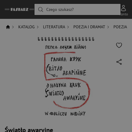
Czego szukasz?
Konto
KATALOG
LITERATURA
POEZJA I DRAMAT
POEZJA
Światło awaryjne