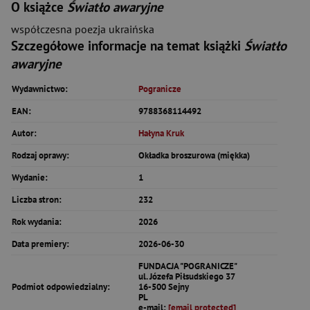
O książce
Światło awaryjne
współczesna poezja ukraińska
Szczegółowe informacje na temat książki
Światło
awaryjne
Wydawnictwo:
Pogranicze
EAN:
9788368114492
Autor:
Hałyna Kruk
Rodzaj oprawy:
Okładka broszurowa (miękka)
Wydanie:
1
Liczba stron:
232
Rok wydania:
2026
Data premiery:
2026-06-30
FUNDACJA "POGRANICZE"
ul. Józefa Piłsudskiego 37
Podmiot odpowiedzialny:
16-500 Sejny
PL
e-mail:
[email protected]