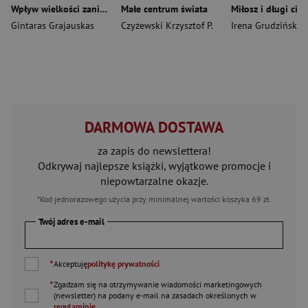
Wpływ wielkości zaniedbywalnie małych na megastrukturę
Małe centrum świata
Gintaras Grajauskas
Czyżewski Krzysztof P.
Irena Grudzińska-
DARMOWA DOSTAWA
za zapis do newslettera!
Odkrywaj najlepsze książki, wyjątkowe promocje i
niepowtarzalne okazje.
*Kod jednorazowego użycia przy minimalnej wartości koszyka 69 zł.
Twój adres e-mail
*
Akceptuję
politykę prywatności
*
Zgadzam się na otrzymywanie wiadomości marketingowych
(newsletter) na podany
e-mail
na zasadach określonych w
regulaminie
.