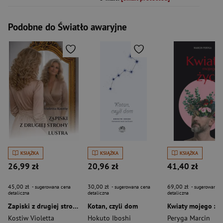
Podobne do Światło awaryjne
KSIĄŻKA
KSIĄŻKA
KSIĄŻKA
26,99 zł
20,96 zł
41,40 zł
45,00 zł
30,00 zł
69,00 zł
- sugerowana cena
- sugerowana cena
- sugerowana c
detaliczna
detaliczna
detaliczna
Zapiski z drugiej strony lustra
Kotan, czyli dom
Kwiaty mojego życ
Kostiw Violetta
Hokuto Iboshi
Peryga Marcin