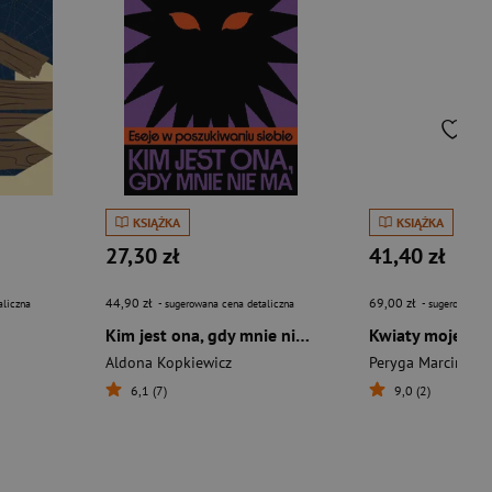
KSIĄŻKA
KSIĄŻKA
27,30 zł
41,40 zł
44,90 zł
69,00 zł
aliczna
- sugerowana cena detaliczna
- sugerowana c
Kim jest ona, gdy mnie nie ma. Eseje w poszukiwaniu siebie
Kwiaty mojego ż
Aldona Kopkiewicz
Peryga Marcin
6,1 (7)
9,0 (2)