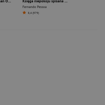
I Have More Souls Than One
Księga niepokoju spisana przez Bernarda Soaresa, pomocnika księgowego w Lizbonie
Fernando Pessoa
8,4 (979)