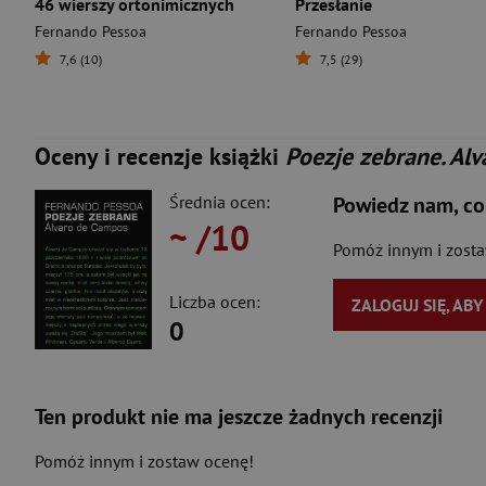
46 wierszy ortonimicznych
Przesłanie
Fernando Pessoa
Fernando Pessoa
7,6 (10)
7,5 (29)
Oceny i recenzje książki
Poezje zebrane. Al
Średnia ocen:
Powiedz nam, co
~
/10
Pomóż innym i zost
Liczba ocen:
ZALOGUJ SIĘ, AB
0
Ten produkt nie ma jeszcze żadnych recenzji
Pomóż innym i zostaw ocenę!