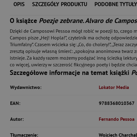
OPIS
SZCZEGÓŁY PRODUKTU
PODOBNE TYTUŁ
O książce
Poezje zebrane. Alvaro de Campos
Dzięki de Camposowi Pessoa mógł robić w poezji to, czego mu
Campos pisze „Hej! Hopla!”, czytelnik ma ochotę odpowiedz
Triumfalny”. Czasem wścieka się: „Co, do cholery!”, „Teraz za
zresztą opisuje własną śmierć: „spokojna anonimowa twarz zmar
istnieje. Za każdy razem możemy podążać inną ścieżką lektury
co więcej, uwierzy w szczerość fikcyjnego poety i będzie chciał
Szczegółowe informacje na temat książki
P
Wydawnictwo:
Lokator Media
EAN:
9788368010367
Autor:
Fernando Pessoa
Tłumaczenie:
Wojciech Charchal