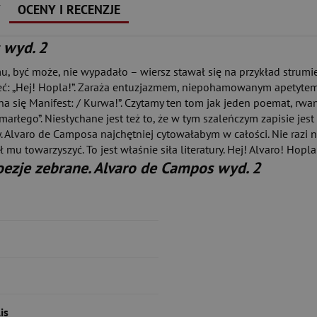
Y
OCENY I RECENZJE
 wyd. 2
, być może, nie wypadało – wiersz stawał się na przykład strumie
ieć: „Hej! Hopla!”. Zaraża entuzjazmem, niepohamowanym apetytem
czyna się Manifest: / Kurwa!”. Czytamy ten tom jak jeden poemat, rw
łego”. Niesłychane jest też to, że w tym szaleńczym zapisie jest 
. Alvaro de Camposa najchętniej cytowałabym w całości. Nie razi na
 mu towarzyszyć. To jest właśnie siła literatury. Hej! Alvaro! Hopla
oezje zebrane. Alvaro de Campos wyd. 2
is