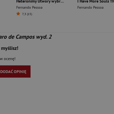
Heteronimy Utwory wybrane
Fernando Pessoa
Fernando Pessoa
7,3 (15)
varo de Campos wyd. 2
 myślisz!
aw ocenę!
Y DODAĆ OPINIĘ