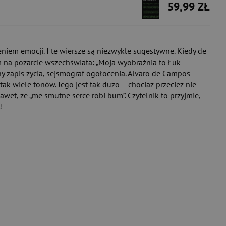
59,99 ZŁ
niem emocji. I te wiersze są niezwykle sugestywne. Kiedy de
 na pożarcie wszechświata: „Moja wyobraźnia to Łuk
any zapis życia, sejsmograf ogołocenia. Alvaro de Campos
tak wiele tonów. Jego jest tak dużo – chociaż przecież nie
wet, że „me smutne serce robi bum”. Czytelnik to przyjmie,
!