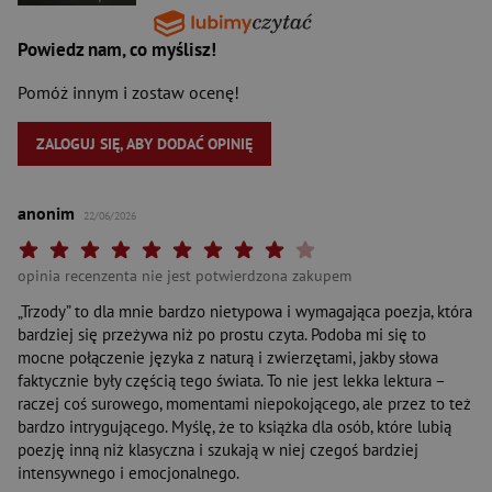
Powiedz nam, co myślisz!
Pomóż innym i zostaw ocenę!
ZALOGUJ SIĘ, ABY DODAĆ OPINIĘ
anonim
22/06/2026
Twoja ocena: Beznadziejna 1/10"
Twoja ocena: Bardzo słaba 2/10"
Twoja ocena: Słaba 3/10"
Twoja ocena: Może być 4/10"
Twoja ocena: Przeciętna 5/10"
Twoja ocena: Dobra 6/10"
Twoja ocena: Bardzo dobra 7/10"
Twoja ocena: Rewelacyjna 8/10"
Twoja ocena: Wybitna 9/10"
Twoja ocena: Arcydzieło 10
opinia recenzenta nie jest potwierdzona zakupem
„Trzody” to dla mnie bardzo nietypowa i wymagająca poezja, która
bardziej się przeżywa niż po prostu czyta. Podoba mi się to
mocne połączenie języka z naturą i zwierzętami, jakby słowa
faktycznie były częścią tego świata. To nie jest lekka lektura –
raczej coś surowego, momentami niepokojącego, ale przez to też
bardzo intrygującego. Myślę, że to książka dla osób, które lubią
poezję inną niż klasyczna i szukają w niej czegoś bardziej
intensywnego i emocjonalnego.