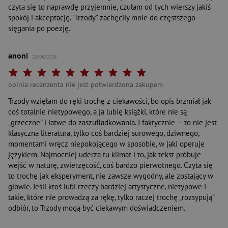
czyta się to naprawdę przyjemnie, czułam od tych wierszy jakiś
spokój i akceptację. "Trzody" zachęciły mnie do częstszego
sięgania po poezję.
anoni
25/06/2026
Twoja ocena: Beznadziejna 1/10"
Twoja ocena: Bardzo słaba 2/10"
Twoja ocena: Słaba 3/10"
Twoja ocena: Może być 4/10"
Twoja ocena: Przeciętna 5/10"
Twoja ocena: Dobra 6/10"
Twoja ocena: Bardzo dobra 7/10"
Twoja ocena: Rewelacyjna 8/10"
Twoja ocena: Wybitna 9/10"
Twoja ocena: Arcydzieło 10
opinia recenzenta nie jest potwierdzona zakupem
Trzody wzięłam do ręki trochę z ciekawości, bo opis brzmiał jak
coś totalnie nietypowego, a ja lubię książki, które nie są
„grzeczne” i łatwe do zaszufladkowania. I faktycznie — to nie jest
klasyczna literatura, tylko coś bardziej surowego, dziwnego,
momentami wręcz niepokojącego w sposobie, w jaki operuje
językiem. Najmocniej uderza tu klimat i to, jak tekst próbuje
wejść w naturę, zwierzęcość, coś bardzo pierwotnego. Czyta się
to trochę jak eksperyment, nie zawsze wygodny, ale zostający w
głowie. Jeśli ktoś lubi rzeczy bardziej artystyczne, nietypowe i
takie, które nie prowadzą za rękę, tylko raczej trochę „rozsypują”
odbiór, to Trzody mogą być ciekawym doświadczeniem.