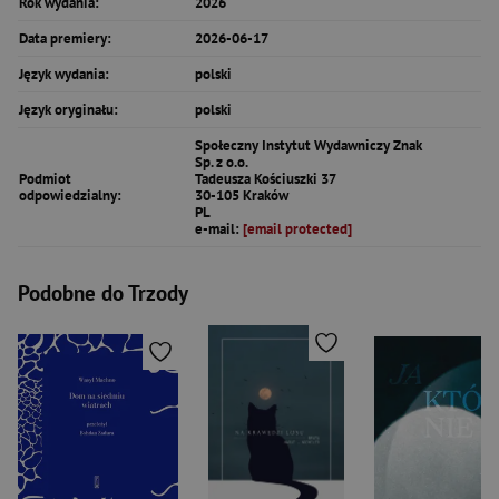
Rok wydania:
2026
Data premiery:
2026-06-17
Język wydania:
polski
Język oryginału:
polski
Społeczny Instytut Wydawniczy Znak
Sp. z o.o.
Podmiot
Tadeusza Kościuszki 37
odpowiedzialny:
30-105 Kraków
PL
e-mail:
[email protected]
Podobne do Trzody