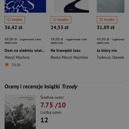
KSIĄŻKA
KSIĄŻKA
KSIĄŻKA
36,42 zł
24,53 zł
31,89 zł
69,00 zł
39,00 zł
49,00 zł
- sugerowana cena
- sugerowana cena
- sugerowana c
detaliczna
detaliczna
detaliczna
Dom na siedmiu wiatrach
Na krawędzi losu
Ja który nie
Wasyl Machno
Beata Marut-Nojmiler
Tadeusz Sławek
7,0 (3)
Oceny i recenzje książki
Trzody
Średnia ocen:
7.75
/10
Liczba ocen:
12