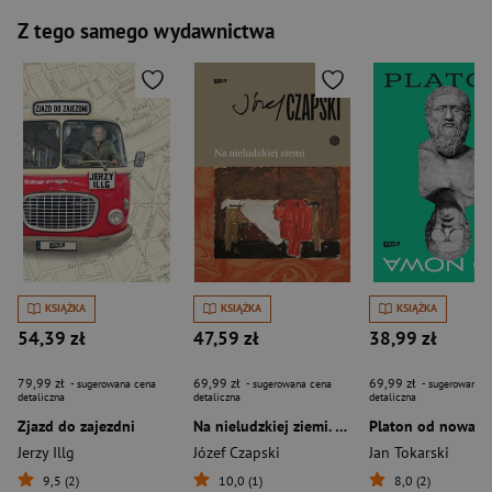
Z tego samego wydawnictwa
KSIĄŻKA
KSIĄŻKA
KSIĄŻKA
54,39 zł
47,59 zł
38,99 zł
79,99 zł
69,99 zł
69,99 zł
- sugerowana cena
- sugerowana cena
- sugerowana c
detaliczna
detaliczna
detaliczna
Zjazd do zajezdni
Na nieludzkiej ziemi. Wydanie pełne
Platon od nowa
Jerzy Illg
Józef Czapski
Jan Tokarski
9,5 (2)
10,0 (1)
8,0 (2)