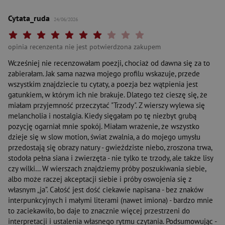
Cytata_ruda
24/06/2026
Twoja ocena: Beznadziejna 1/10"
Twoja ocena: Bardzo słaba 2/10"
Twoja ocena: Słaba 3/10"
Twoja ocena: Może być 4/10"
Twoja ocena: Przeciętna 5/10"
Twoja ocena: Dobra 6/10"
Twoja ocena: Bardzo dobra 7/10"
Twoja ocena: Rewelacyjna 8/10"
Twoja ocena: Wybitna 9/10"
Twoja ocena: Arcydzieło 10
opinia recenzenta nie jest potwierdzona zakupem
Wcześniej nie recenzowałam poezji, chociaż od dawna się za to
zabierałam. Jak sama nazwa mojego profilu wskazuje, przede
wszystkim znajdziecie tu cytaty, a poezja bez wątpienia jest
gatunkiem, w którym ich nie brakuje. Dlatego też cieszę się, że
miałam przyjemność przeczytać "Trzody". Z wierszy wylewa się
melancholia i nostalgia. Kiedy sięgałam po tę niezbyt grubą
pozycję ogarniał mnie spokój. Miałam wrażenie, że wszystko
dzieje się w slow motion, świat zwalnia, a do mojego umysłu
przedostają się obrazy natury - gwieździste niebo, zroszona trwa,
stodoła pełna siana i zwierzęta - nie tylko te trzody, ale także lisy
czy wilki… W wierszach znajdziemy próby poszukiwania siebie,
albo może raczej akceptacji siebie i próby oswojenia się z
własnym „ja”. Całość jest dość ciekawie napisana - bez znaków
interpunkcyjnych i małymi literami (nawet imiona) - bardzo mnie
to zaciekawiło, bo daje to znacznie więcej przestrzeni do
interpretacji i ustalenia własnego rytmu czytania. Podsumowując -