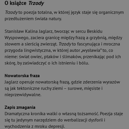
O książce
Trzody
Trzody
to poezja totalna, w której język staje się organicznym
przedłużeniem świata natury.
Stanisław Kalina Jaglarz, tworząc w sercu Beskidu
Wyspowego, zaciera granicę między frazą a grzybnią, między
słowem a sierścią zwierząt.
Trzody
to fascynująca i mroczna
przygoda lingwistyczna, w której autor „wysławia” to, co
nieme: świat owiec, ptaków i ślimaków, przenikając pod ich
skórę, by zaświadczyć o ich istnieniu i bólu.
Nowatorska fraza
Jaglarz operuje nowatorską frazą, gdzie zderzenia wyrazów
są jak tektoniczne ruchy ziemi – surowe, mięsiste i
nieprzewidywalne.
Zapis zmagania
Dramatyczna kronika walki o własną tożsamość. Poezja staje
się tu jedynym narzędziem do werbalizacji dysforii i
wychodzenia z mroku depresji.