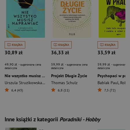
KSIĄŻKA
KSIĄŻKA
KSIĄŻKA
30,89 zł
36,33 zł
33,59 zł
49,90 zł
59,99 zł
59,99 zł
- sugerowana cena
- sugerowana cena
- sugerowana c
detaliczna
detaliczna
detaliczna
Nie wszystko musisz naprawiać. O akceptacji siebie i mitach wokół psychoterapii
Projekt Długie Życie
Urszula Struzikowska-Marynicz
Thomas Schulz
Babiak Paul
,
Robert D
6,4 (43)
6,8 (11)
7,5 (72)
Inne książki z kategorii
Poradniki - Hobby