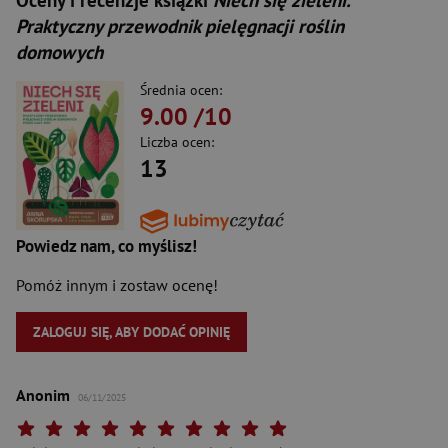
Oceny i recenzje książki
Niech się zieleni.
Praktyczny przewodnik pielęgnacji roślin
domowych
Średnia ocen:
9.00
/10
Liczba ocen:
13
Powiedz nam, co myślisz!
Pomóż innym i zostaw ocenę!
ZALOGUJ SIĘ, ABY DODAĆ OPINIĘ
Anonim
06/11/2025
Twoja ocena: Beznadziejna 1/10"
Twoja ocena: Bardzo słaba 2/10"
Twoja ocena: Słaba 3/10"
Twoja ocena: Może być 4/10"
Twoja ocena: Przeciętna 5/10"
Twoja ocena: Dobra 6/10"
Twoja ocena: Bardzo dobra 7/10"
Twoja ocena: Rewelacyjna 8/10"
Twoja ocena: Wybitna 9/10"
Twoja ocena: Arcydzieło 10