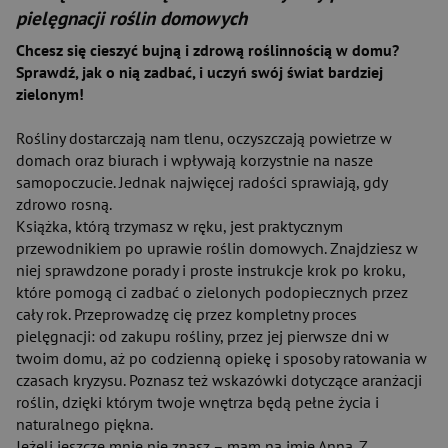
pielęgnacji roślin domowych
Chcesz się cieszyć bujną i zdrową roślinnością w domu?
Sprawdź, jak o nią zadbać, i uczyń swój świat bardziej
zielonym!
Rośliny dostarczają nam tlenu, oczyszczają powietrze w
domach oraz biurach i wpływają korzystnie na nasze
samopoczucie. Jednak najwięcej radości sprawiają, gdy
zdrowo rosną.
Książka, którą trzymasz w ręku, jest praktycznym
przewodnikiem po uprawie roślin domowych. Znajdziesz w
niej sprawdzone porady i proste instrukcje krok po kroku,
które pomogą ci zadbać o zielonych podopiecznych przez
cały rok. Przeprowadzę cię przez kompletny proces
pielęgnacji: od zakupu rośliny, przez jej pierwsze dni w
twoim domu, aż po codzienną opiekę i sposoby ratowania w
czasach kryzysu. Poznasz też wskazówki dotyczące aranżacji
roślin, dzięki którym twoje wnętrza będą pełne życia i
naturalnego piękna.
Jeżeli jeszcze mnie nie znasz – mam na imię Anna. Z