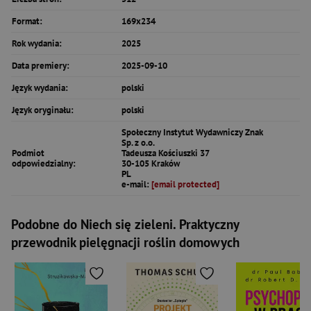
Format:
169x234
Rok wydania:
2025
Data premiery:
2025-09-10
Język wydania:
polski
Język oryginału:
polski
Społeczny Instytut Wydawniczy Znak
Sp. z o.o.
Podmiot
Tadeusza Kościuszki 37
odpowiedzialny:
30-105 Kraków
PL
e-mail:
[email protected]
Podobne do Niech się zieleni. Praktyczny
przewodnik pielęgnacji roślin domowych