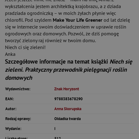
wykształcenia jestem architektką krajobrazu, a z dziada
pradziada ogrodniczką – w moich żyłach płynie więc
chlorofil. Pod szyldem
Make Your Life Greener
od lat dzielę
się w internecie swoim doświadczeniem w uprawie roślin
ogrodowych oraz domowych. Pozwól, że dziś pomogę
tworzyć zielony raj również w twoim domu.
Niech ci się zieleni!
Anka
Szczegółowe informacje na temat książki
Niech się
zieleni. Praktyczny przewodnik pielęgnacji roślin
domowych
Wydawnictwo:
Znak Horyzont
EAN:
9788383678290
Autor:
Anna Skorupska
Rodzaj oprawy:
Okładka twarda
Wydanie:
I
Liczba stron:
512