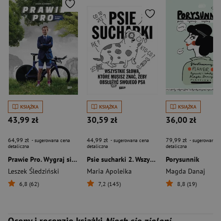
KSIĄŻKA
KSIĄŻKA
KSIĄŻKA
43,99 zł
30,59 zł
36,00 zł
64,99 zł
44,99 zł
79,99 zł
- sugerowana cena
- sugerowana cena
- sugerowana c
detaliczna
detaliczna
detaliczna
Prawie Pro. Wygraj siebie
Psie sucharki 2. Wszystkie słowa, które musisz znać, żeby obsłużyć swojego psa
Porysunnik
Leszek Śledziński
Maria Apoleika
Magda Danaj
6,8 (62)
7,2 (145)
8,8 (19)