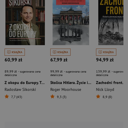
KSIĄŻKA
KSIĄŻKA
KSIĄŻKA
60,99 zł
67,99 zł
94,99 zł
89,99 zł
99,99 zł
139,99 zł
- sugerowana cena
- sugerowana cena
- sugerowana
detaliczna
detaliczna
detaliczna
Z okopu do Europy. Trzy dekady w centrum wydarzeń
Stolica Hitlera. Życie i śmierć w wojennym Berlinie (wyd. 2026)
Radosław Sikorski
Roger Moorhouse
Nick Lloyd
7,7 (43)
9,3 (3)
8,9 (8)