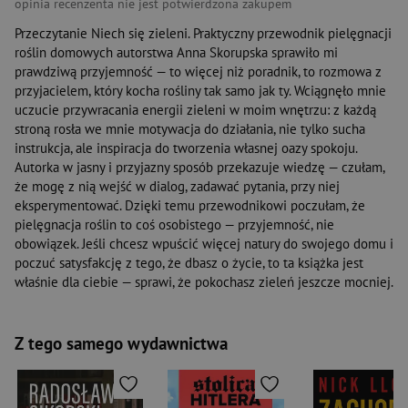
opinia recenzenta nie jest potwierdzona zakupem
Przeczytanie Niech się zieleni. Praktyczny przewodnik pielęgnacji
roślin domowych autorstwa Anna Skorupska sprawiło mi
prawdziwą przyjemność — to więcej niż poradnik, to rozmowa z
przyjacielem, który kocha rośliny tak samo jak ty. Wciągnęło mnie
uczucie przywracania energii zieleni w moim wnętrzu: z każdą
stroną rosła we mnie motywacja do działania, nie tylko sucha
instrukcja, ale inspiracja do tworzenia własnej oazy spokoju.
Autorka w jasny i przyjazny sposób przekazuje wiedzę — czułam,
że mogę z nią wejść w dialog, zadawać pytania, przy niej
eksperymentować. Dzięki temu przewodnikowi poczułam, że
pielęgnacja roślin to coś osobistego — przyjemność, nie
obowiązek. Jeśli chcesz wpuścić więcej natury do swojego domu i
poczuć satysfakcję z tego, że dbasz o życie, to ta książka jest
właśnie dla ciebie — sprawi, że pokochasz zieleń jeszcze mocniej.
Z tego samego wydawnictwa