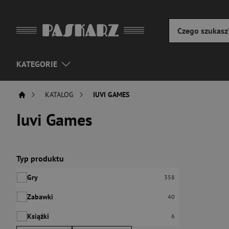
KATEGORIE
KATALOG
IUVI GAMES
Iuvi Games
Po użyciu produkty będą automatycznie filtrowane. Wybierz fil
Typ produktu
Gry
Liczba pozycji:
358
Zabawki
Liczba pozycji:
40
Książki
Liczba pozycji:
6