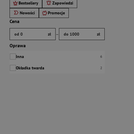
Bestsellery
Zapowiedzi
Nowości
Promocje
Cena
Brak ustawionego zakresu ceny.
Podaj zakres ceny w złotych.
–
od 0
zł
do 1000
zł
Oprawa
Inna
Liczba pozycji:
6
Okładka twarda
Liczba pozycji:
2