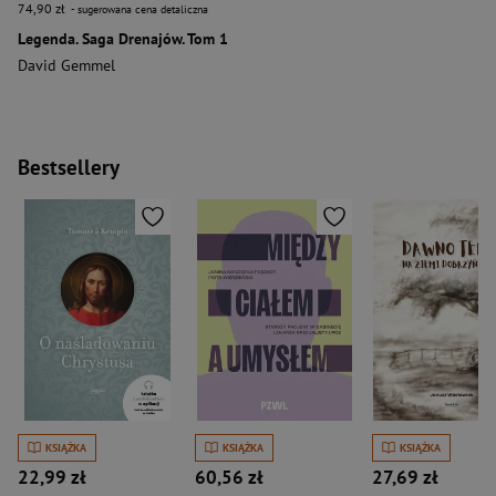
74,90 zł
- sugerowana cena detaliczna
Legenda. Saga Drenajów. Tom 1
David Gemmel
Bestsellery
KSIĄŻKA
KSIĄŻKA
KSIĄŻKA
22,99 zł
60,56 zł
27,69 zł