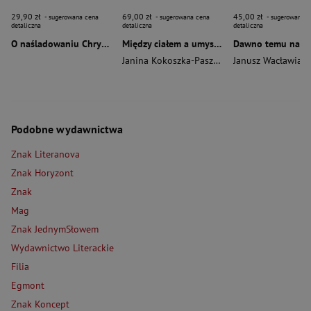
29,90 zł
69,00 zł
45,00 zł
- sugerowana cena
- sugerowana cena
- sugerowana c
detaliczna
detaliczna
detaliczna
O naśladowaniu Chrystusa wyd. 2026
Między ciałem a umysłem
Janina Kokoszka-Paszkot
,
Piotr Wierzbiński
Janusz Wacławiak
Podobne wydawnictwa
Znak Literanova
Znak Horyzont
Znak
Mag
Znak JednymSłowem
Wydawnictwo Literackie
Filia
Egmont
Znak Koncept