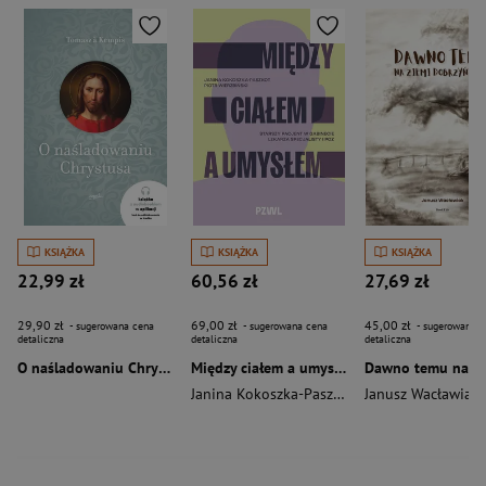
KSIĄŻKA
KSIĄŻKA
KSIĄŻKA
22,99 zł
60,56 zł
27,69 zł
29,90 zł
69,00 zł
45,00 zł
- sugerowana cena
- sugerowana cena
- sugerowana c
detaliczna
detaliczna
detaliczna
O naśladowaniu Chrystusa wyd. 2026
Między ciałem a umysłem
Janina Kokoszka-Paszkot
,
Piotr Wierzbiński
Janusz Wacławiak