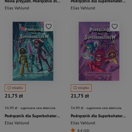
Nowa przyjaźń. Podręcznik dla superbohaterów. Tom 9
Podręcznik dla superbohaterów Część 4 Wilk nadchodzi
Elias Vahlund
Elias Vahlund
KSIĄŻKA
KSIĄŻKA
21,75 zł
21,75 zł
34,90 zł
34,90 zł
- sugerowana cena detaliczna
- sugerowana cena detaliczna
Podręcznik dla Superbohaterów Część 6 Bez nadziei
Podręcznik dla Superbohaterów Część 8: Najdłuższa noc
Elias Vahlund
Elias Vahlund
8,4 (10)