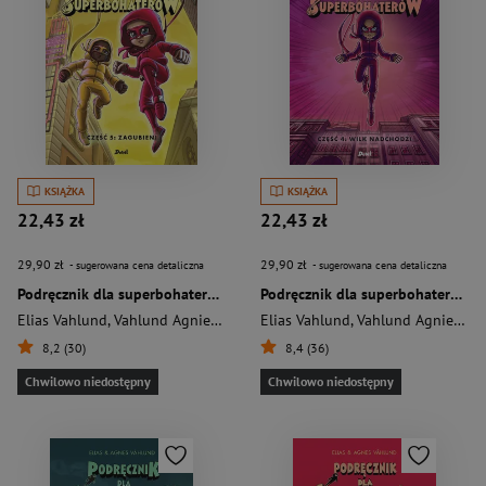
KSIĄŻKA
KSIĄŻKA
22,43 zł
22,43 zł
29,90 zł
29,90 zł
- sugerowana cena detaliczna
- sugerowana cena detaliczna
Podręcznik dla superbohaterów Część 5 Zagubieni
Podręcznik dla superbohaterów Cześć 4 Wilk nadchodzi
Elias Vahlund
,
Vahlund Agnieszka
Elias Vahlund
,
Vahlund Agnieszka
8,2 (30)
8,4 (36)
Chwilowo niedostępny
Chwilowo niedostępny