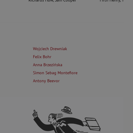
Richards Huw
,
Sam Cooper
Firth Henry
,
Theas
Wojciech Drewniak
Felix Bohr
Anna Brzezińska
Simon Sebag Montefiore
Antony Beevor