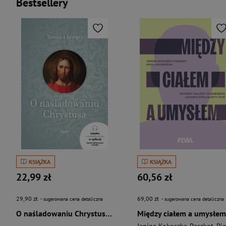
Bestsellery
KSIĄŻKA
KSIĄŻKA
22,99 zł
60,56 zł
29,90 zł
69,00 zł
- sugerowana cena detaliczna
- sugerowana cena detaliczna
O naśladowaniu Chrystusa wyd. 2026
Między ciałem a umysłem