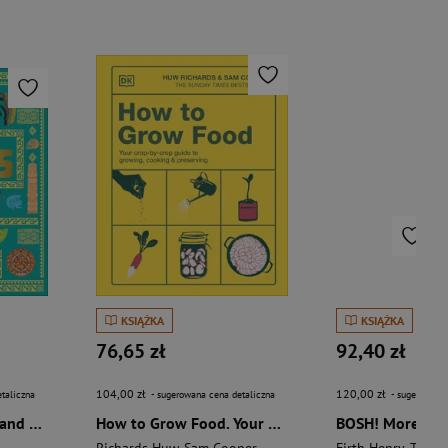
KSIĄŻKA
KSIĄŻKA
76,65 zł
92,40 zł
104,00 zł
120,00 zł
taliczna
- sugerowana cena detaliczna
- sugerowana 
The Aztecs. The Rise and Fall of a Mighty Empire
How to Grow Food. Your Crop-by-Crop Guide to Growing, Cooking, & Preserving