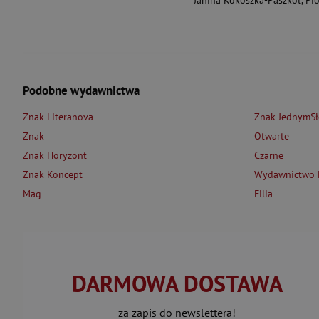
Janina Kokoszka-Paszkot
,
Piotr Wierzbińsk
Podobne wydawnictwa
Znak Literanova
Znak JednymS
Znak
Otwarte
Znak Horyzont
Czarne
Znak Koncept
Wydawnictwo L
Mag
Filia
DARMOWA DOSTAWA
za zapis do newslettera!