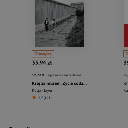
KSIĄŻKA
35,94 zł
3
59,90 zł
59
- sugerowana cena detaliczna
Kraj za murem. Życie codzienne w NRD
Kr
Katja Hoyer
Ka
7,7 (105)