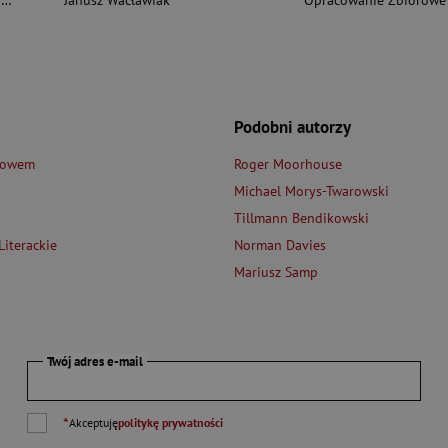
i
Janusz Wacławiak
Opracowanie Zbiorowe
Podobni autorzy
łowem
Roger Moorhouse
Michael Morys-Twarowski
Tillmann Bendikowski
iterackie
Norman Davies
Mariusz Samp
Twój adres e-mail
*
Akceptuję
politykę prywatności