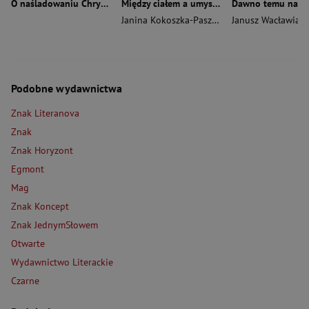
O naśladowaniu Chrystusa wyd. 2026
Między ciałem a umysłem
Janina Kokoszka-Paszkot
,
Piotr Wierzbiński
Janusz Wacławiak
Podobne wydawnictwa
Znak Literanova
Znak
Znak Horyzont
Egmont
Mag
Znak Koncept
Znak JednymSłowem
Otwarte
Wydawnictwo Literackie
Czarne