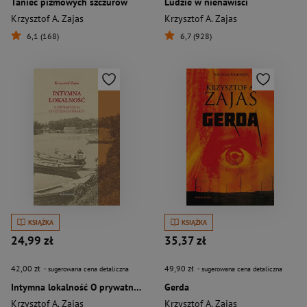
Taniec piżmowych szczurów
Ludzie w nienawiści
Krzysztof A. Zajas
Krzysztof A. Zajas
6,1 (168)
6,7 (928)
KSIĄŻKA
KSIĄŻKA
24,99 zł
35,37 zł
42,00 zł
49,90 zł
- sugerowana cena detaliczna
- sugerowana cena detaliczna
Intymna lokalność O prywatnych ojczyznach pisarzy
Gerda
Krzysztof A. Zajas
Krzysztof A. Zajas