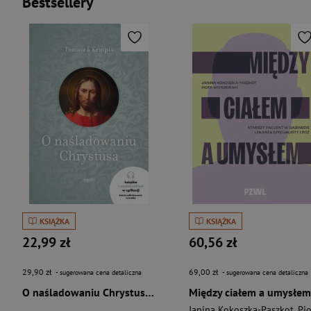
Bestsellery
KSIĄŻKA
KSIĄŻKA
22,99 zł
60,56 zł
29,90 zł
69,00 zł
- sugerowana cena detaliczna
- sugerowana cena detaliczna
O naśladowaniu Chrystusa wyd. 2026
Między ciałem a umysłem
Janina Kokoszka-Paszkot
,
Piotr Wierzbińsk