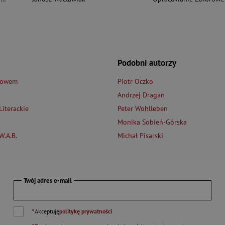
Podobni autorzy
łowem
Piotr Oczko
Andrzej Dragan
iterackie
Peter Wohlleben
Monika Sobień-Górska
.A.B.
Michał Pisarski
Twój adres e-mail
*
Akceptuję
politykę prywatności