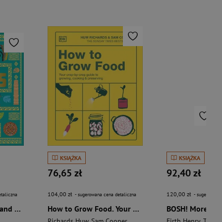
KSIĄŻKA
KSIĄŻKA
76,65 zł
92,40 zł
104,00 zł
120,00 zł
taliczna
- sugerowana cena detaliczna
- sugerowana 
The Aztecs. The Rise and Fall of a Mighty Empire
How to Grow Food. Your Crop-by-Crop Guide to Growing, Cooking, & Preserving
Richards Huw
,
Sam Cooper
Firth Henry
,
Theas