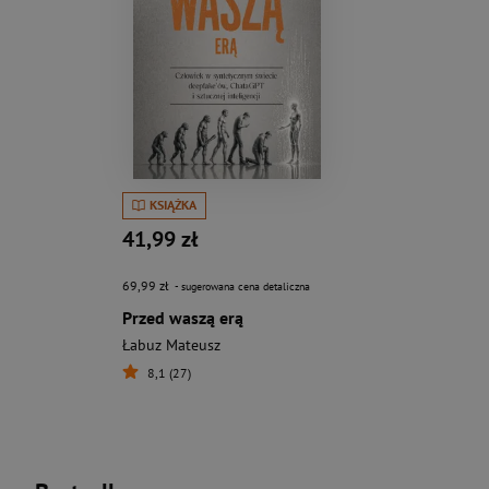
KSIĄŻKA
41,99 zł
69,99 zł
- sugerowana cena detaliczna
Przed waszą erą
Łabuz Mateusz
8,1 (27)