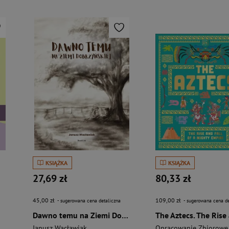
KSIĄŻKA
KSIĄŻKA
27,69 zł
80,33 zł
45,00 zł
109,00 zł
- sugerowana cena detaliczna
- sugerowana cena de
Dawno temu na Ziemi Dobrzyńskiej
i
Janusz Wacławiak
Opracowanie Zbiorowe