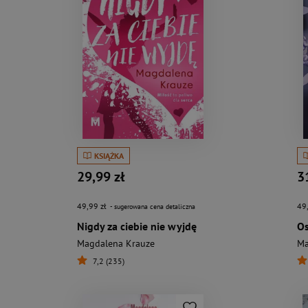
KSIĄŻKA
29,99 zł
3
49,99 zł
49
- sugerowana cena detaliczna
Nigdy za ciebie nie wyjdę
Os
Magdalena Krauze
Ma
7,2 (235)