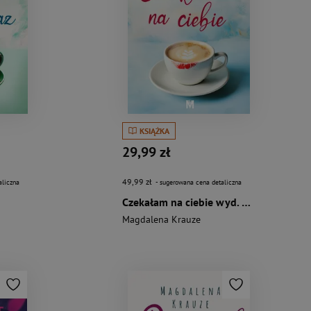
KSIĄŻKA
29,99 zł
49,99 zł
aliczna
- sugerowana cena detaliczna
Czekałam na ciebie wyd. 2024
Magdalena Krauze