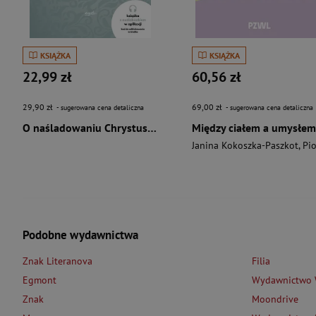
KSIĄŻKA
KSIĄŻKA
22,99 zł
60,56 zł
29,90 zł
69,00 zł
- sugerowana cena detaliczna
- sugerowana cena detaliczna
O naśladowaniu Chrystusa wyd. 2026
Między ciałem a umysłem
Janina Kokoszka-Paszkot
,
Piotr Wierzbińsk
Podobne wydawnictwa
Znak Literanova
Filia
Egmont
Wydawnictwo W
Znak
Moondrive