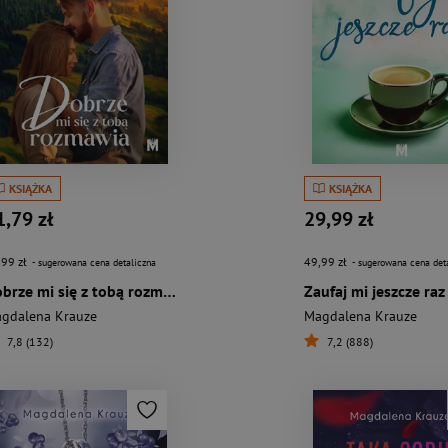
KSIĄŻKA
KSIĄŻKA
1,79 zł
29,99 zł
,99 zł
49,99 zł
- sugerowana cena detaliczna
- sugerowana cena det
Dobrze mi się z tobą rozmawia
Zaufaj mi jeszcze raz
gdalena Krauze
Magdalena Krauze
7,8 (132)
7,2 (888)