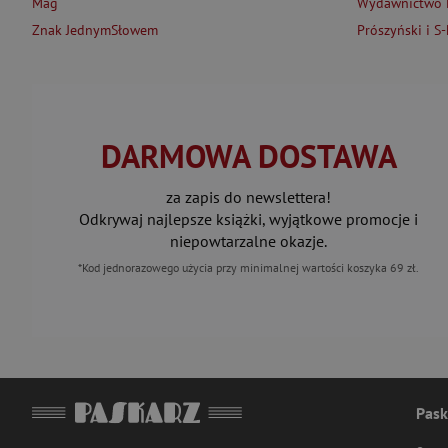
Mag
Wydawnictwo L
Znak JednymSłowem
Prószyński i S-
DARMOWA DOSTAWA
za zapis do newslettera!
Odkrywaj najlepsze książki, wyjątkowe promocje i
niepowtarzalne okazje.
*Kod jednorazowego użycia przy minimalnej wartości koszyka 69 zł.
Pask