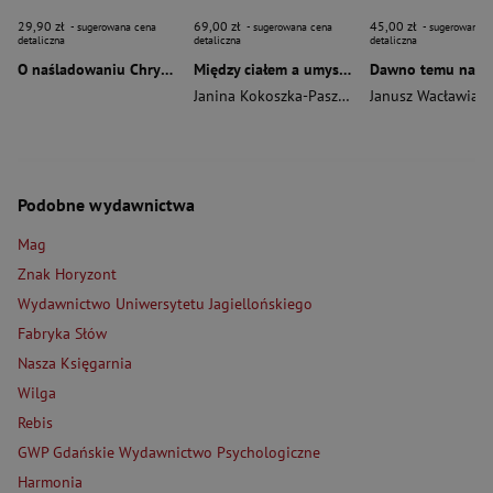
29,90 zł
69,00 zł
45,00 zł
- sugerowana cena
- sugerowana cena
- sugerowana c
detaliczna
detaliczna
detaliczna
O naśladowaniu Chrystusa wyd. 2026
Między ciałem a umysłem
Janina Kokoszka-Paszkot
,
Piotr Wierzbiński
Janusz Wacławiak
Podobne wydawnictwa
Mag
Znak Horyzont
Wydawnictwo Uniwersytetu Jagiellońskiego
Fabryka Słów
Nasza Księgarnia
Wilga
Rebis
GWP Gdańskie Wydawnictwo Psychologiczne
Harmonia