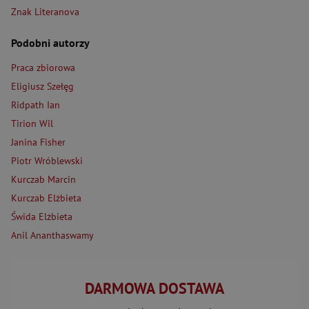
Znak Literanova
Podobni autorzy
Praca zbiorowa
Eligiusz Szełęg
Ridpath Ian
Tirion Wil
Janina Fisher
Piotr Wróblewski
Kurczab Marcin
Kurczab Elżbieta
Świda Elżbieta
Anil Ananthaswamy
DARMOWA DOSTAWA