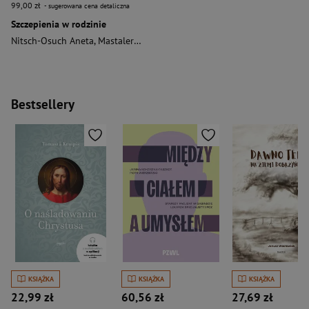
99,00 zł
- sugerowana cena detaliczna
Szczepienia w rodzinie
Nitsch-Osuch Aneta
,
Mastalerz-Migas Agnieszka
Bestsellery
KSIĄŻKA
KSIĄŻKA
KSIĄŻKA
22,99 zł
60,56 zł
27,69 zł