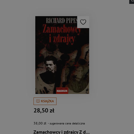
C
KSIĄŻKA
28,50 zł
38,00 zł
- sugerowana cena detaliczna
Zamachowcy i zdrajcy Z dziejów terroru w carskiej Rosji