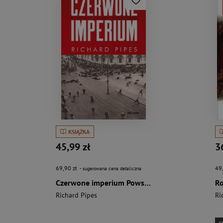
KSIĄŻKA
45,99 zł
3
69,90 zł
49
- sugerowana cena detaliczna
Czerwone imperium Powstanie Związku Sowieckieg
Ro
Richard Pipes
Ri