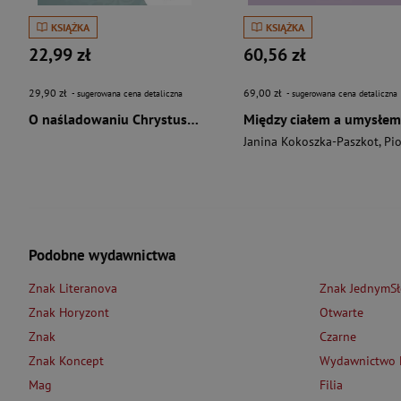
KSIĄŻKA
KSIĄŻKA
22,99 zł
60,56 zł
29,90 zł
69,00 zł
- sugerowana cena detaliczna
- sugerowana cena detaliczna
O naśladowaniu Chrystusa wyd. 2026
Między ciałem a umysłem
Janina Kokoszka-Paszkot
,
Piotr Wierzbińsk
Podobne wydawnictwa
Znak Literanova
Znak JednymS
Znak Horyzont
Otwarte
Znak
Czarne
Znak Koncept
Wydawnictwo L
Mag
Filia