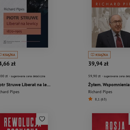
KSIĄŻKA
KSIĄŻKA
4,66 zł
39,94 zł
,00 zł
59,90 zł
- sugerowana cena detaliczna
- sugerowana cena det
Piotr Struwe Liberał na lewicy 1870-1905 (tom 1)
chard Pipes
Richard Pipes
8,1 (63)