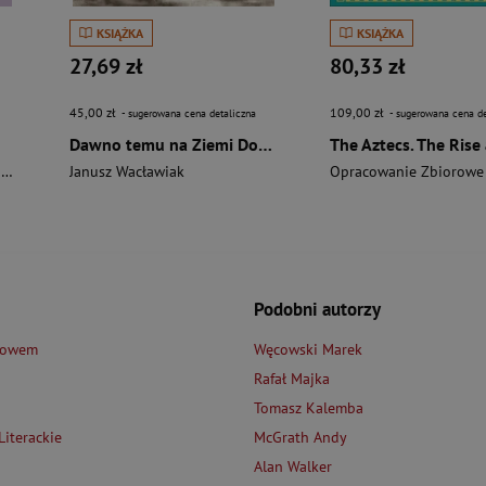
KSIĄŻKA
KSIĄŻKA
27,69 zł
80,33 zł
45,00 zł
109,00 zł
- sugerowana cena detaliczna
- sugerowana cena de
Dawno temu na Ziemi Dobrzyńskiej
i
Janusz Wacławiak
Opracowanie Zbiorowe
Podobni autorzy
łowem
Węcowski Marek
Rafał Majka
Tomasz Kalemba
iterackie
McGrath Andy
Alan Walker