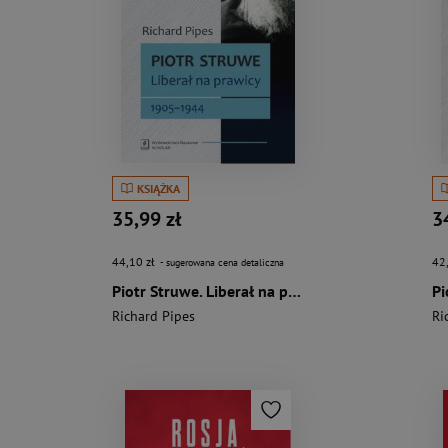
KSIĄŻKA
35,99 zł
3
44,10 zł
42
- sugerowana cena detaliczna
Piotr Struwe. Liberał na prawicy 1905-1944 tom 2
Richard Pipes
Ri