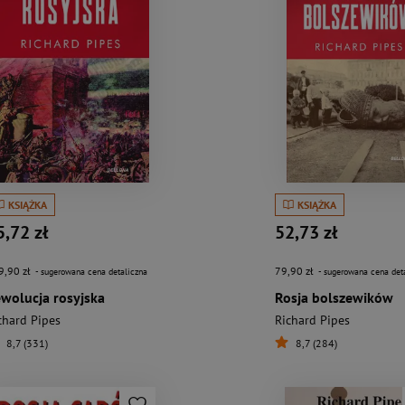
KSIĄŻKA
KSIĄŻKA
5,72 zł
52,73 zł
9,90 zł
79,90 zł
- sugerowana cena detaliczna
- sugerowana cena det
wolucja rosyjska
Rosja bolszewików
chard Pipes
Richard Pipes
8,7 (331)
8,7 (284)