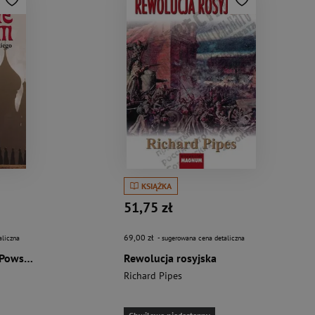
KSIĄŻKA
51,75 zł
69,00 zł
aliczna
- sugerowana cena detaliczna
Czerwone imperium Powstanie Związku Sowieckiego
Rewolucja rosyjska
Richard Pipes