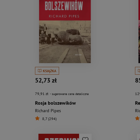
KSIĄŻKA
52,73 zł
8
79,91 zł
12
- sugerowana cena detaliczna
Rosja bolszewików
Re
Richard Pipes
Ri
8,7 (294)