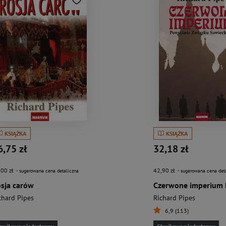
KSIĄŻKA
KSIĄŻKA
6,75 zł
32,18 zł
,00 zł
42,90 zł
- sugerowana cena detaliczna
- sugerowana cena det
sja carów
chard Pipes
Richard Pipes
6,9 (113)