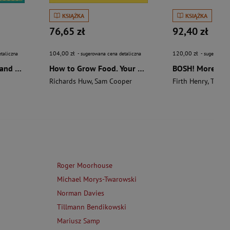
KSIĄŻKA
KSIĄŻKA
76,65 zł
92,40 zł
104,00 zł
120,00 zł
taliczna
- sugerowana cena detaliczna
- sugerowana 
The Aztecs. The Rise and Fall of a Mighty Empire
How to Grow Food. Your Crop-by-Crop Guide to Growing, Cooking, & Preserving
Richards Huw
,
Sam Cooper
Firth Henry
,
Theas
Roger Moorhouse
Michael Morys-Twarowski
Norman Davies
Tillmann Bendikowski
Mariusz Samp