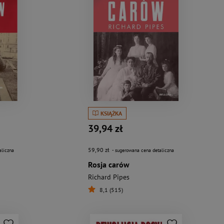
KSIĄŻKA
39,94 zł
59,90 zł
aliczna
- sugerowana cena detaliczna
Rosja carów
Richard Pipes
8,1 (515)