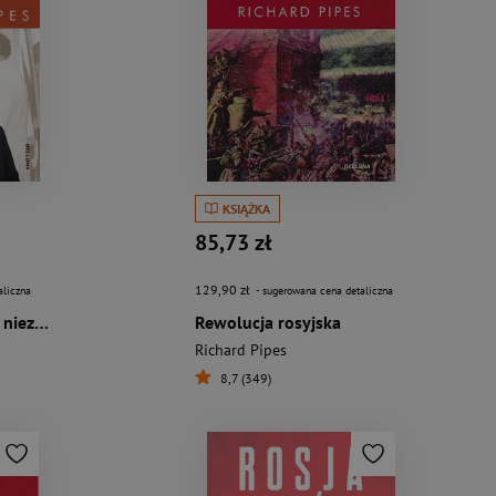
KSIĄŻKA
85,73 zł
129,90 zł
aliczna
- sugerowana cena detaliczna
Żyłem. Wspomnienia niezależnego
Rewolucja rosyjska
Richard Pipes
8,7 (349)