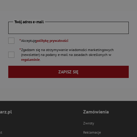
Twój adres e-mail
*
Akceptuję
politykę prywatności
*
Zgadzam się na otrzymywanie wiadomości marketingowych
(newsletter) na podany
e-mail
na zasadach określonych w
regulaminie
.
ZAPISZ SIĘ
arz.pl
Zamówienia
Zwroty
kt
Reklamacje