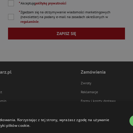
*
Akceptuję
politykę prywatności
*
Zgadzam się na otrzymywanie wiadomości marketingowych
(newsletter) na podany
e-mail
na zasadach określonych w
regulaminie
.
ZAPISZ SIĘ
arz.pl
Zamówienia
Zwroty
kt
Reklamacje
amin
Formy i koszty dostawy
ka prywatności
Formy płatności
tkowania. Korzystając z tej strony, wyrażasz zgodę na używanie
yki plików cookie.