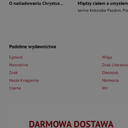
O naśladowaniu Chrystusa wyd. 2026
Między ciałem a umysłem
Janina Kokoszka-Paszkot
,
Piotr Wierzbińsk
Podobne wydawnictwa
Egmont
Wilga
Moondrive
Znak Literano
Znak
Olesiejuk
Nasza Księgarnia
Harmonia
Czarne
Wir
DARMOWA DOSTAWA