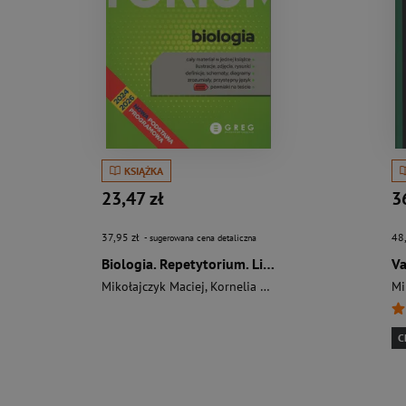
KSIĄŻKA
23,47 zł
3
37,95 zł
48
- sugerowana cena detaliczna
Biologia. Repetytorium. Liceum/technikum wyd. 2026
Mikołajczyk Maciej
,
Kornelia Wójcik
,
Zygmunt Jolanta
Mi
C