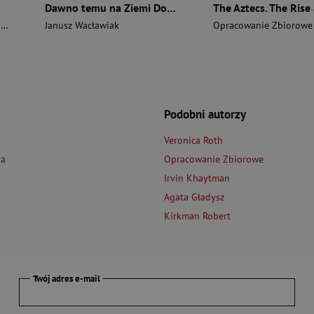
Dawno temu na Ziemi Dobrzyńskiej
i
Janusz Wacławiak
Opracowanie Zbiorowe
Podobni autorzy
Veronica Roth
va
Opracowanie Zbiorowe
Irvin Khaytman
Agata Gładysz
Kirkman Robert
Twój adres e-mail