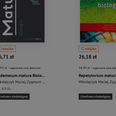
KSIĄŻKA
KSIĄŻKA
6,71 zł
26,18 zł
,95 zł
34,90 zł
- sugerowana cena detaliczna
- sugerowana cena det
Vademecum matura Biologia
kołajczyk Maciej
,
Zygmunt Jolanta
Mikołajczyk Maciej
,
Zygmun
8,0 (1)
hwilowo niedostępny
Chwilowo niedostępny