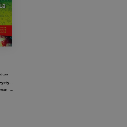
aliczna
Repetytorium maturzysty biologia
t Jolanta