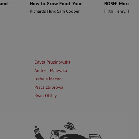
The Aztecs. The Rise and Fall of a Mighty Empire
How to Grow Food. Your Crop-by-Crop Guide to Growing, Cooking, & Preserving
Richards Huw
,
Sam Cooper
Firth Henry
,
Theas
Edyta Prusinowska
Andrzej Maleszka
Izabela Maeng
Praca zbiorowa
Ryan Ottley