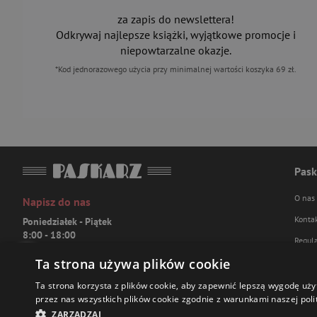
za zapis do newslettera!
Odkrywaj najlepsze książki, wyjątkowe promocje i
niepowtarzalne okazje.
*Kod jednorazowego użycia przy minimalnej wartości koszyka 69 zł.
Pask
O nas
Napisz do nas
Konta
Poniedziałek - Piątek
8:00 - 18:00
Regul
[email protected]
Ta strona używa plików cookie
Polity
Bądź z nami na bieżąco
FAQ
Ta strona korzysta z plików cookie, aby zapewnić lepszą wygodę uży
przez nas wszystkich plików cookie zgodnie z warunkami naszej polit
ZARZĄDZAJ