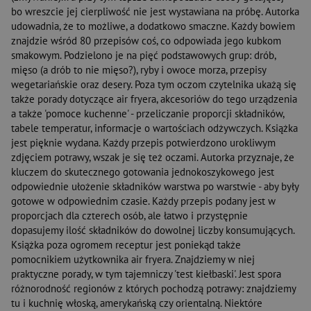
bo wreszcie jej cierpliwość nie jest wystawiana na próbę. Autorka
udowadnia, że to możliwe, a dodatkowo smaczne. Każdy bowiem
znajdzie wśród 80 przepisów coś, co odpowiada jego kubkom
smakowym. Podzielono je na pięć podstawowych grup: drób,
mięso (a drób to nie mięso?), ryby i owoce morza, przepisy
wegetariańskie oraz desery. Poza tym oczom czytelnika ukażą się
także porady dotyczące air fryera, akcesoriów do tego urządzenia
a także 'pomoce kuchenne' - przeliczanie proporcji składników,
tabele temperatur, informacje o wartościach odżywczych. Książka
jest pięknie wydana. Każdy przepis potwierdzono urokliwym
zdjęciem potrawy, wszak je się też oczami. Autorka przyznaje, że
kluczem do skutecznego gotowania jednokoszykowego jest
odpowiednie ułożenie składników warstwa po warstwie - aby były
gotowe w odpowiednim czasie. Każdy przepis podany jest w
proporcjach dla czterech osób, ale łatwo i przystępnie
dopasujemy ilość składników do dowolnej liczby konsumujących.
Książka poza ogromem receptur jest poniekąd także
pomocnikiem użytkownika air fryera. Znajdziemy w niej
praktyczne porady, w tym tajemniczy 'test kiełbaski'. Jest spora
różnorodność regionów z których pochodzą potrawy: znajdziemy
tu i kuchnię włoską, amerykańską czy orientalną. Niektóre