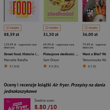
KSIĄŻKA
KSIĄŻKA
KSIĄŻKA
88,39 zł
31,50 zł
36,00 zł
129,99 zł
69,99 zł
79,99 zł
- sugerowana cena
- sugerowana cena
- sugerowana c
detaliczna
detaliczna
detaliczna
Street food. Historie i przepisy z ulic świata
Pistacjowe słodkości. Przepisy dla miłośników zielonych orzeszków
Marcelle Ratafia
Sam Dixon
9,7 (10)
9,3 (31)
8,7 (3)
Oceny i recenzje książki
Air fryer. Przepisy na dania
jednokoszykowe
Średnia ocen:
8.80
/10