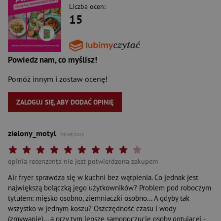
Liczba ocen:
15
Powiedz nam, co myślisz!
Pomóż innym i zostaw ocenę!
ZALOGUJ SIĘ, ABY DODAĆ OPINIĘ
zielony_motyl
24/09/2025
Twoja ocena: Beznadziejna 1/10"
Twoja ocena: Bardzo słaba 2/10"
Twoja ocena: Słaba 3/10"
Twoja ocena: Może być 4/10"
Twoja ocena: Przeciętna 5/10"
Twoja ocena: Dobra 6/10"
Twoja ocena: Bardzo dobra 7/10"
Twoja ocena: Rewelacyjna 8/10"
Twoja ocena: Wybitna 9/10"
Twoja ocena: Arcydzieło 10
opinia recenzenta nie jest potwierdzona zakupem
Air fryer sprawdza się w kuchni bez wątpienia. Co jednak jest
największą bolączką jego użytkowników? Problem pod roboczym
tytułem: mięsko osobno, ziemniaczki osobno... A gdyby tak
wszystko w jednym koszu? Oszczędność czasu i wody
(zmywanie)... a przy tym lepsze samopoczucie osoby gotującej -