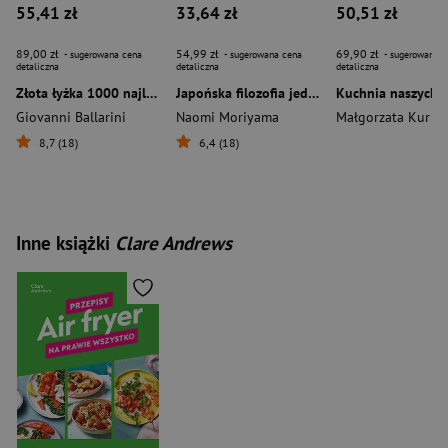
55,41 zł
33,64 zł
50,51 zł
89,00 zł
54,99 zł
69,90 zł
- sugerowana cena
- sugerowana cena
- sugerowana c
detaliczna
detaliczna
detaliczna
Złota łyżka 1000 najlepszych przepisów kuchni włoskiej
Japońska filozofia jedzenia. Twoja droga do lepszego zdrowia
Kuchnia naszych 
Giovanni Ballarini
Naomi Moriyama
Małgorzata Kur
8,7 (18)
6,4 (18)
Inne książki
Clare Andrews