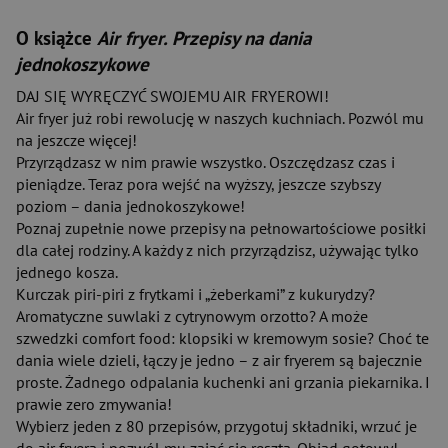
O książce
Air fryer. Przepisy na dania
jednokoszykowe
DAJ SIĘ WYRĘCZYĆ SWOJEMU AIR FRYEROWI!
Air fryer już robi rewolucję w naszych kuchniach. Pozwól mu
na jeszcze więcej!
Przyrządzasz w nim prawie wszystko. Oszczędzasz czas i
pieniądze. Teraz pora wejść na wyższy, jeszcze szybszy
poziom – dania jednokoszykowe!
Poznaj zupełnie nowe przepisy na pełnowartościowe posiłki
dla całej rodziny. A każdy z nich przyrządzisz, używając tylko
jednego kosza.
Kurczak piri-piri z frytkami i „żeberkami” z kukurydzy?
Aromatyczne suwlaki z cytrynowym orzotto? A może
szwedzki comfort food: klopsiki w kremowym sosie? Choć te
dania wiele dzieli, łączy je jedno – z air fryerem są bajecznie
proste. Żadnego odpalania kuchenki ani grzania piekarnika. I
prawie zero zmywania!
Wybierz jeden z 80 przepisów, przygotuj składniki, wrzuć je