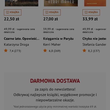
KSIĄŻKA
KSIĄŻKA
KSIĄŻKA
22,50 zł
27,00 zł
33,99 zł
49,99 zł
59,99 zł
49,99 zł
- sugerowana cena
- sugerowana cena
- sugerowana c
detaliczna
detaliczna
detaliczna
Czarne lato. Opowieść o miłości i śmierci w czasie epidemii ospy we Wrocławiu
Księgarnia w Paryżu
Katarzyna Droga
Kerri Maher
Stefania Gander
7,4 (273)
6,8 (269)
8,2 (137)
DARMOWA DOSTAWA
za zapis do newslettera!
Odkrywaj najlepsze książki, wyjątkowe promocje i
niepowtarzalne okazje.
*Kod jednorazowego użycia przy minimalnej wartości koszyka 69 zł.