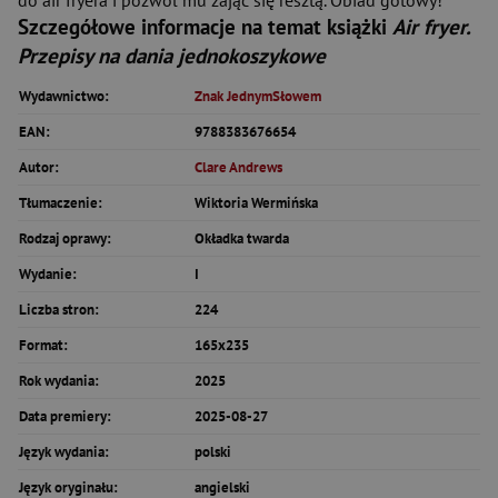
do air fryera i pozwól mu zająć się resztą. Obiad gotowy!
Szczegółowe informacje na temat książki
Air fryer.
Przepisy na dania jednokoszykowe
Wydawnictwo:
Znak JednymSłowem
EAN:
9788383676654
Autor:
Clare Andrews
Tłumaczenie:
Wiktoria Wermińska
Rodzaj oprawy:
Okładka twarda
Wydanie:
I
Liczba stron:
224
Format:
165x235
Rok wydania:
2025
Data premiery:
2025-08-27
Język wydania:
polski
Język oryginału:
angielski