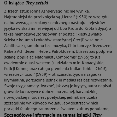
O książce
Trzy sztuki
Z Trzech sztuk Johna Ashbery’ego nic nie wynika.
Najtrudniejsi do przełknięcia są „Herosi” (1950) ze względu
na bulwersujące zmiany scenicznego nastroju i rejestrów
języka (w skali mniej więcej od Ubu Króla do Króla Edypa), a
także niemożliwe „zgrupowania” postaci: kiedy „światło
ścieka z kolumn i cokołów starożytnej Grecji”, w salonie
Achillesa z gramofonu leci muzyka, Chór tańczy z Tezeuszem,
Kirke z Achillesem, Hebe z Patroklosem, Ulisses zaś podpiera
ścianę, popijając. Natomiast „Kompromis” (1955) to już
ewidentnie quasi-western (z udziałem m.in. Kanadyjskiej
Policji Konnej oraz całego plemienia Indian Tobi: – Chór!); i
wreszcie „Filozof” (1959) – ot, szarada, typowa zagadka
kryminalna, porzucona jednak in medias res bez rozwiązania.
Swoje trzy „dramaty liryczne”, jak zwą je krytycy, autor napisał
głównie ku rozrywce dobrze mu znanej, harvardzkiej i
nowojorskiej młodzieży poetyckiej, jednak nie trzeba
szczególnie wnikliwego wglądu, aby dostrzec w nich
początki fatalnego zauroczenia światem kultury popularnej.
Szczegółowe informacje na temat książki
Trzy