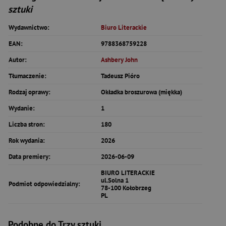
sztuki
Wydawnictwo:
Biuro Literackie
EAN:
9788368759228
Autor:
Ashbery John
Tłumaczenie:
Tadeusz Pióro
Rodzaj oprawy:
Okładka broszurowa (miękka)
Wydanie:
1
Liczba stron:
180
Rok wydania:
2026
Data premiery:
2026-06-09
BIURO LITERACKIE
ul.Solna 1
Podmiot odpowiedzialny:
78-100 Kołobrzeg
PL
Podobne do Trzy sztuki