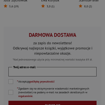
Julia Szychowiak
Ewa Kuryluk
Stanislav Biler
5,6 (19)
3,0 (1)
8,0 (2)
DARMOWA DOSTAWA
za zapis do newslettera!
Odkrywaj najlepsze książki, wyjątkowe promocje i
niepowtarzalne okazje.
*Kod jednorazowego użycia przy minimalnej wartości koszyka 69 zł.
Twój adres e-mail
*
Akceptuję
politykę prywatności
*
Zgadzam się na otrzymywanie wiadomości marketingowych
(newsletter) na podany
e-mail
na zasadach określonych w
regulaminie
.