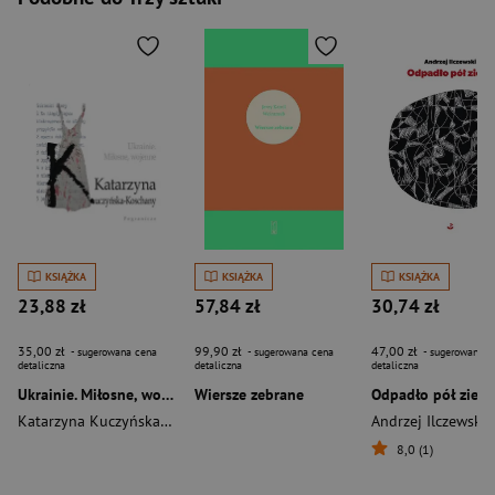
KSIĄŻKA
KSIĄŻKA
KSIĄŻKA
23,88 zł
57,84 zł
30,74 zł
35,00 zł
99,90 zł
47,00 zł
- sugerowana cena
- sugerowana cena
- sugerowana c
detaliczna
detaliczna
detaliczna
Ukrainie. Miłosne, wojenne.
Wiersze zebrane
Odpadło pół ziemi
Katarzyna Kuczyńska-Koschany
Andrzej Ilczewski
8,0 (1)