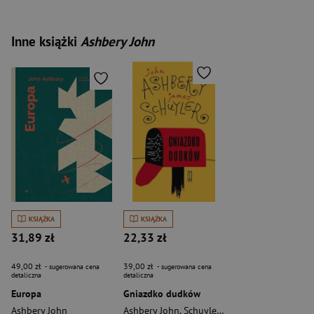
Inne książki
Ashbery John
KSIĄŻKA
KSIĄŻKA
31,89 zł
22,33 zł
49,00 zł
39,00 zł
- sugerowana cena
- sugerowana cena
detaliczna
detaliczna
Europa
Gniazdko dudków
Ashbery John
Ashbery John
,
Schuyler James