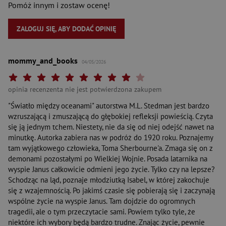
Pomóż innym i zostaw ocenę!
ZALOGUJ SIĘ, ABY DODAĆ OPINIĘ
mommy_and_books
04/05/2026
Twoja ocena: Beznadziejna 1/10"
Twoja ocena: Bardzo słaba 2/10"
Twoja ocena: Słaba 3/10"
Twoja ocena: Może być 4/10"
Twoja ocena: Przeciętna 5/10"
Twoja ocena: Dobra 6/10"
Twoja ocena: Bardzo dobra 7/10"
Twoja ocena: Rewelacyjna 8/10"
Twoja ocena: Wybitna 9/10"
Twoja ocena: Arcydzieło 10
opinia recenzenta nie jest potwierdzona zakupem
"Światło między oceanami" autorstwa M.L. Stedman jest bardzo
wzruszającą i zmuszającą do głębokiej refleksji powieścią. Czyta
się ją jednym tchem. Niestety, nie da się od niej odejść nawet na
minutkę. Autorka zabiera nas w podróż do 1920 roku. Poznajemy
tam wyjątkowego człowieka, Toma Sherbourne'a. Zmaga się on z
demonami pozostałymi po Wielkiej Wojnie. Posada latarnika na
wyspie Janus całkowicie odmieni jego życie. Tylko czy na lepsze?
Schodząc na ląd, poznaje młodziutką Isabel, w której zakochuje
się z wzajemnością. Po jakimś czasie się pobierają się i zaczynają
wspólne życie na wyspie Janus. Tam dojdzie do ogromnych
tragedii, ale o tym przeczytacie sami. Powiem tylko tyle, że
niektóre ich wybory będą bardzo trudne. Znając życie, pewnie