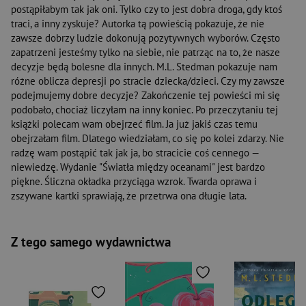
postąpiłabym tak jak oni. Tylko czy to jest dobra droga, gdy ktoś
traci, a inny zyskuje? Autorka tą powieścią pokazuje, że nie
zawsze dobrzy ludzie dokonują pozytywnych wyborów. Często
zapatrzeni jesteśmy tylko na siebie, nie patrząc na to, że nasze
decyzje będą bolesne dla innych. M.L. Stedman pokazuje nam
różne oblicza depresji po stracie dziecka/dzieci. Czy my zawsze
podejmujemy dobre decyzje? Zakończenie tej powieści mi się
podobało, chociaż liczyłam na inny koniec. Po przeczytaniu tej
książki polecam wam obejrzeć film. Ja już jakiś czas temu
obejrzałam film. Dlatego wiedziałam, co się po kolei zdarzy. Nie
radzę wam postąpić tak jak ja, bo stracicie coś cennego —
niewiedzę. Wydanie "Światła między oceanami" jest bardzo
piękne. Śliczna okładka przyciąga wzrok. Twarda oprawa i
zszywane kartki sprawiają, że przetrwa ona długie lata.
Z tego samego wydawnictwa