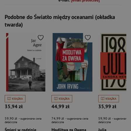
e-mail:
[email protected]
Podobne do Światło między oceanami (okładka
twarda)
KSIĄŻKA
KSIĄŻKA
KSIĄŻKA
35,94 zł
44,99 zł
35,99 zł
59,90 zł
74,99 zł
59,90 zł
- sugerowana cena
- sugerowana cena
- sugerowana c
detaliczna
detaliczna
detaliczna
Śmierć w rodzinie
Modlitwa za Owena
Julia