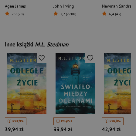
Agee James
John Irving
Newman Sandra
7,9 (28)
7,7 (2780)
6,4 (43)
Inne książki
M.L. Stedman
KSIĄŻKA
KSIĄŻKA
KSIĄŻKA
39,94 zł
33,94 zł
42,94 zł