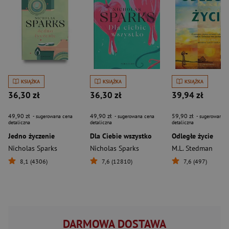
KSIĄŻKA
KSIĄŻKA
KSIĄŻKA
36,30 zł
36,30 zł
39,94 zł
49,90 zł
49,90 zł
59,90 zł
- sugerowana cena
- sugerowana cena
- sugerowana c
detaliczna
detaliczna
detaliczna
Jedno życzenie
Dla Ciebie wszystko
Odległe życie
Nicholas Sparks
Nicholas Sparks
M.L. Stedman
8,1 (4306)
7,6 (12810)
7,6 (497)
DARMOWA DOSTAWA