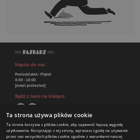
Napisz do nas
Poniedziałek - Piątek
8:00 - 18:00
[email protected]
Bądź z nami na bieżąco
Ta strona używa plików cookie
Ta strona korzysta z plików cookie, aby zapewnić lepszą wygodę
Paskarz.pl
użytkowania. Korzystając z tej strony, wyrażasz zgodę na używanie
przez nas wszystkich plików cookie zgodnie z warunkami naszej