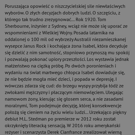
Poruszająca opowieść o niszczycielskiej sile niewłaściwych
wyborów. O złych decyzjach dobrych ludzi. O szczęściu, z
którego tak trudno zrezygnować… Rok 1920. Tom
Sherbourne, inżynier z Sydney, wciąż nie może się uporać ze
wspomnieniami z Wielkiej Wojny. Posada latarnika na
oddalonej o 100 mil od wybrzeży Australii niezamieszkanej
wysepce Janus Rock i kochająca żona Isabel, która decyduje
się dzielić z nim samotność, stopniowo przynoszą mu spokój
i pozwalają pokonać upiory przeszłości. Los wystawia jednak
małżeństwo na ciężką próbę. Po dwóch poronieniach i
wydaniu na świat martwego chłopca Isabel dowiaduje się,
że nie będzie mogła mieć dzieci, i popada w depresję. I
wówczas zdarza się cud: do brzegu wyspy przybija łódź ze
zwłokami mężczyzny i płaczącym niemowlęciem. Ulegając
namowom żony, kierując się głosem serca, a nie zasadami
moralnymi, Tom podejmuje decyzję, której konsekwencje
położą się cieniem na życiu wielu ludzi... Urzekająco piękny
debiut M.L. Stedman po premierze w 2012 roku został
okrzyknięty literacką sensacją. W 2016 roku amerykański
reżyser i scenarzysta Derek Cianfrance zrealizował wierną