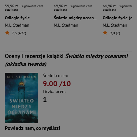
59,90 zł
49,90 zł
64,90 zł
- sugerowana cena
- sugerowana cena
- sugerowana c
detaliczna
detaliczna
detaliczna
Odległe życie
Światło między oceanami (okładka miękka)
M.L. Stedman
M.L. Stedman
M.L. Stedman
7,6 (497)
9,0 (2)
Oceny i recenzje książki
Światło między oceanami
(okładka twarda)
Średnia ocen:
9.00
/10
Liczba ocen:
1
Powiedz nam, co myślisz!