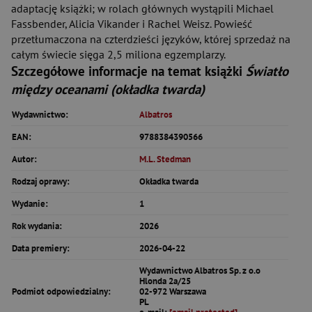
adaptację książki; w rolach głównych wystąpili Michael
Fassbender, Alicia Vikander i Rachel Weisz. Powieść
przetłumaczona na czterdzieści języków, której sprzedaż na
całym świecie sięga 2,5 miliona egzemplarzy.
Szczegółowe informacje na temat książki
Światło
między oceanami (okładka twarda)
Wydawnictwo:
Albatros
EAN:
9788384390566
Autor:
M.L. Stedman
Rodzaj oprawy:
Okładka twarda
Wydanie:
1
Rok wydania:
2026
Data premiery:
2026-04-22
Wydawnictwo Albatros Sp. z o.o
Hlonda 2a/25
Podmiot odpowiedzialny:
02-972 Warszawa
PL