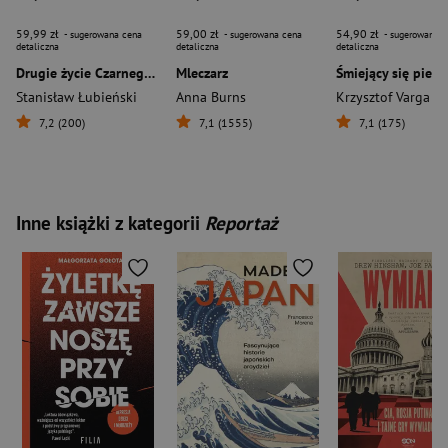
59,99 zł
59,00 zł
54,90 zł
- sugerowana cena
- sugerowana cena
- sugerowana c
detaliczna
detaliczna
detaliczna
Drugie życie Czarnego Kota
Mleczarz
Śmiejący się pies
Stanisław Łubieński
Anna Burns
Krzysztof Varga
7,2 (200)
7,1 (1555)
7,1 (175)
Inne książki z kategorii
Reportaż