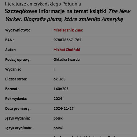
literaturze amerykańskiego Południa
Szczegółowe informacje na temat książki
The New
Yorker. Biografia pisma, które zmieniło Amerykę
Wydawnictwo:
Miesięcznik Znak
EAN:
9788383671765
Autor:
Michał Choiński
Rodzaj oprawy:
Okładka twarda
Wydanie:
I
Liczba stron:
ok. 368
Format:
140x205
Rok wydania:
2024
Data premiery:
2024-11-27
Język wydania:
polski
Język oryginału:
polski