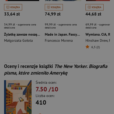
KSIĄŻKA
KSIĄŻKA
KSIĄŻKA
33,64 zł
74,99 zł
44,68 zł
54,99 zł
99,99 zł
69,99 zł
- sugerowana cena
- sugerowana cena
- sugerowana c
detaliczna
detaliczna
detaliczna
Żyletkę zawsze noszę przy sobie (wydanie 2 rozszerzone)
Made in Japan. Fascynujące historie japońskich arcydzieł
Małgorzata Gołota
Francesco Morena
Hinshaw Drew
,
Parkin
6,5 (2)
Oceny i recenzje książki
The New Yorker. Biografia
pisma, które zmieniło Amerykę
Średnia ocen:
7.50
/10
Liczba ocen:
410