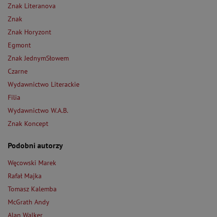
Znak Literanova
Znak
Znak Horyzont
Egmont
Znak JednymSłowem
Czarne
Wydawnictwo Literackie
Filia
Wydawnictwo W.A.B.
Znak Koncept
Podobni autorzy
Węcowski Marek
Rafał Majka
Tomasz Kalemba
McGrath Andy
Alan Walker