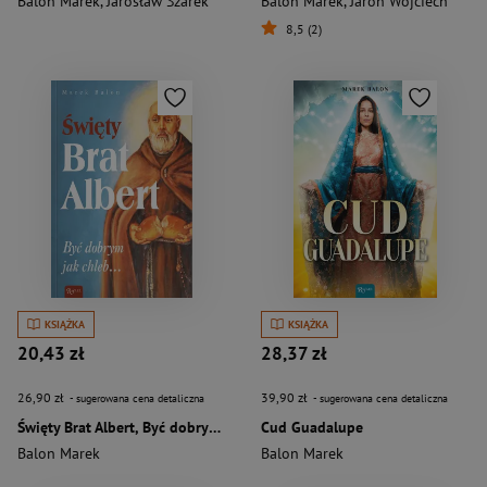
Balon Marek
,
Jarosław Szarek
Balon Marek
,
Jaroń Wojciech
8,5 (2)
KSIĄŻKA
KSIĄŻKA
20,43 zł
28,37 zł
26,90 zł
39,90 zł
- sugerowana cena detaliczna
- sugerowana cena detaliczna
Święty Brat Albert, Być dobrym jak chleb
Cud Guadalupe
Balon Marek
Balon Marek