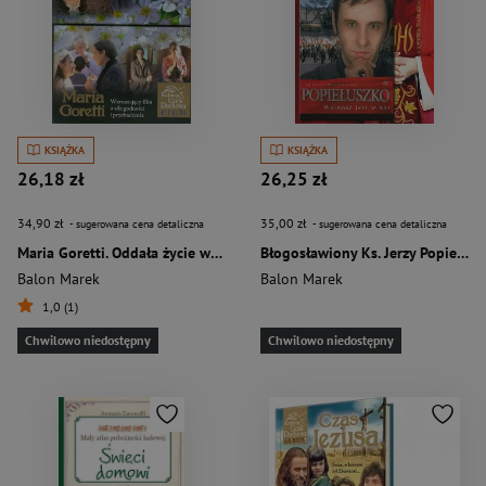
KSIĄŻKA
KSIĄŻKA
26,18 zł
26,25 zł
34,90 zł
35,00 zł
- sugerowana cena detaliczna
- sugerowana cena detaliczna
Maria Goretti. Oddała życie w imię czystości
Błogosławiony Ks. Jerzy Popiełuszko + DVD
Balon Marek
Balon Marek
1,0 (1)
Chwilowo niedostępny
Chwilowo niedostępny