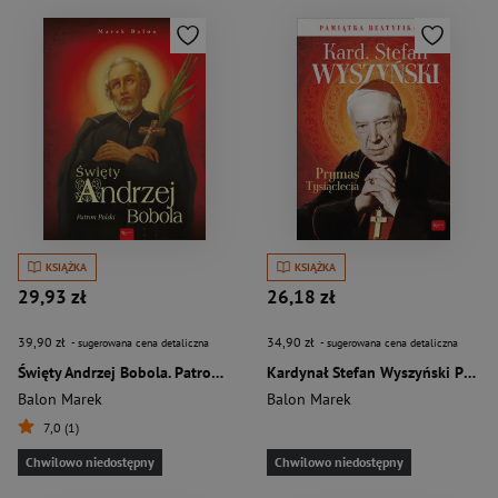
KSIĄŻKA
KSIĄŻKA
29,93 zł
26,18 zł
39,90 zł
34,90 zł
- sugerowana cena detaliczna
- sugerowana cena detaliczna
Święty Andrzej Bobola. Patron Polski
Kardynał Stefan Wyszyński Prymas Tysiąclecia Pamiątka Beatyfikacji
Balon Marek
Balon Marek
7,0 (1)
Chwilowo niedostępny
Chwilowo niedostępny