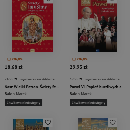
KSIĄŻKA
KSIĄŻKA
18,68 zł
29,93 zł
24,90 zł
39,90 zł
- sugerowana cena detaliczna
- sugerowana cena detaliczna
Nasz Wielki Patron. Święty Stanisław Biskup i Męczennik
Paweł VI. Papież burzliwych czasów
Balon Marek
Balon Marek
Chwilowo niedostępny
Chwilowo niedostępny