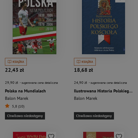
KSIĄŻKA
KSIĄŻKA
22,43 zł
18,68 zł
29,90 zł
24,90 zł
- sugerowana cena detaliczna
- sugerowana cena detaliczna
Polska na Mundialach
Ilustrowana Historia Polskiego Kościoła .Wydanie jubileuszowe. 1050-lecie chrztu Polski
Balon Marek
Balon Marek
5,8 (10)
Chwilowo niedostępny
Chwilowo niedostępny