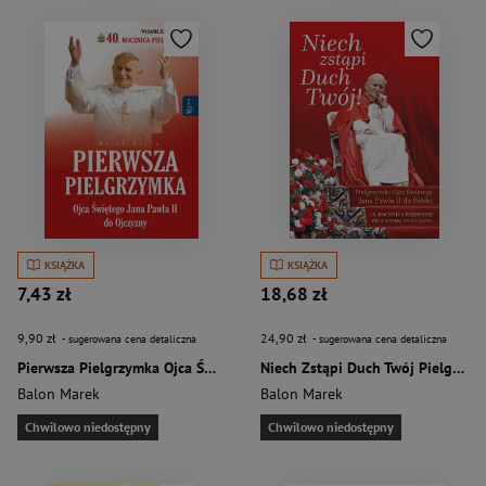
KSIĄŻKA
KSIĄŻKA
7,43 zł
18,68 zł
9,90 zł
24,90 zł
- sugerowana cena detaliczna
- sugerowana cena detaliczna
Pierwsza Pielgrzymka Ojca Świętego Jana Pawła II do Ojczyzny
Niech Zstąpi Duch Twój Pielgrzymki Ojca Świętego Jana Pawła II do Polski 40 rocznica Pierwszej pielgrzymki do Ojczyzny
Balon Marek
Balon Marek
Chwilowo niedostępny
Chwilowo niedostępny