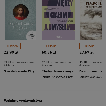
KSIĄŻKA
KSIĄŻKA
KSIĄŻKA
22,99 zł
60,56 zł
27,69 zł
29,90 zł
69,00 zł
45,00 zł
- sugerowana cena
- sugerowana cena
- sugerowana c
detaliczna
detaliczna
detaliczna
O naśladowaniu Chrystusa wyd. 2026
Między ciałem a umysłem
Janina Kokoszka-Paszkot
,
Piotr Wierzbiński
Janusz Wacławiak
Podobne wydawnictwa