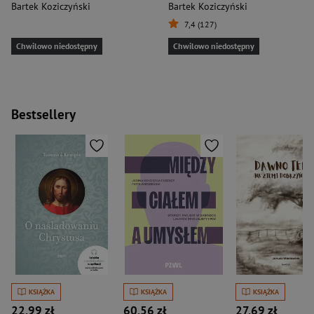
Bartek Koziczyński
Bartek Koziczyński
7,4 (127)
Chwilowo niedostępny
Chwilowo niedostępny
Bestsellery
KSIĄŻKA
KSIĄŻKA
KSIĄŻKA
22,99 zł
60,56 zł
27,69 zł