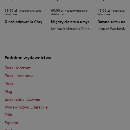
29,90 zł
69,00 zł
45,00 zł
- sugerowana cena
- sugerowana cena
- sugerowana c
detaliczna
detaliczna
detaliczna
O naśladowaniu Chrystusa wyd. 2026
Między ciałem a umysłem
Janina Kokoszka-Paszkot
,
Piotr Wierzbiński
Janusz Wacławiak
Podobne wydawnictwa
Znak Horyzont
Znak Literanova
Znak
Mag
Znak JednymSłowem
Wydawnictwo Literackie
Filia
Egmont