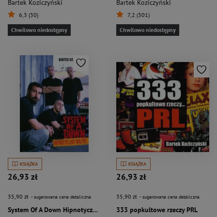
Bartek Koziczyński
Bartek Koziczyński
6,3 (30)
7,2 (301)
Chwilowo niedostępny
Chwilowo niedostępny
KSIĄŻKA
KSIĄŻKA
26,93 zł
26,93 zł
35,90 zł
35,90 zł
- sugerowana cena detaliczna
- sugerowana cena detaliczna
System Of A Down Hipnotyczny krzyk
333 popkultowe rzeczy PRL